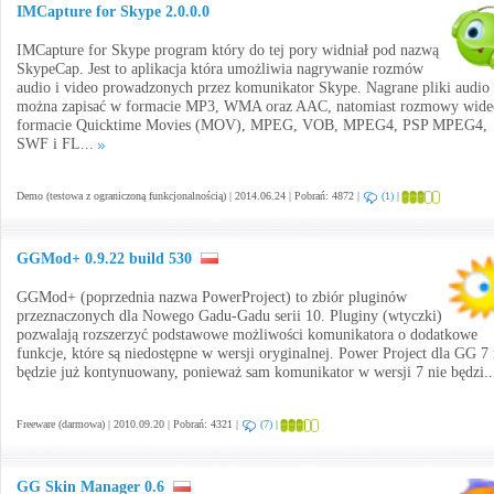
IMCapture for Skype 2.0.0.0
IMCapture for Skype program który do tej pory widniał pod nazwą
SkypeCap. Jest to aplikacja która umożliwia nagrywanie rozmów
audio i video prowadzonych przez komunikator Skype. Nagrane pliki audio
można zapisać w formacie MP3, WMA oraz AAC, natomiast rozmowy wid
formacie Quicktime Movies (MOV), MPEG, VOB, MPEG4, PSP MPEG4,
SWF i FL...
Demo (testowa z ograniczoną funkcjonalnością) | 2014.06.24 | Pobrań: 4872 |
(1)
|
GGMod+ 0.9.22 build 530
GGMod+ (poprzednia nazwa PowerProject) to zbiór pluginów
przeznaczonych dla Nowego Gadu-Gadu serii 10. Pluginy (wtyczki)
pozwalają rozszerzyć podstawowe możliwości komunikatora o dodatkowe
funkcje, które są niedostępne w wersji oryginalnej. Power Project dla GG 7 
będzie już kontynuowany, ponieważ sam komunikator w wersji 7 nie będzi.
Freeware (darmowa) | 2010.09.20 | Pobrań: 4321 |
(7)
|
GG Skin Manager 0.6