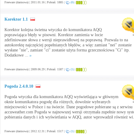
Freeware (darmowa) | 2011.01.16 | Pobrań: 1885 |
(0)
|
Korektor 1.1
Korektor kolejna świetna wtyczka do komunikatora AQQ
poprawiająca błędy w pisowni. Korektor zamienia w locie
zdefiniowane słowa z wersji nieprawidłowej na poprawną. Pozwala to na
autokorektę najczęściej popełnianych błędów, a więc zamiast "nei" zostanie
wysłane "nie", zamiast "ci" zostanie użyta forma grzecznościowa "Ci" itp.
Dodatkowe ...
Freeware (darmowa) | 2009.06.29 | Pobrań: 1587 |
(1)
|
Pogoda 2.4.0.10
Pogoda wtyczka dla komunikatora AQQ wyświetlająca w głównym
oknie komunikatora pogodę dla różnych, dowolnie wybranych
miejscowości w Polsce i na świecie. Dane pogodowe pobierane są z serwisu
accuweather.com Pogoda w najnowszej wersji otrzymała zupełnie nowy sys
pobierania danych i ich wyświetlania w AQQ, autor wprowadził również wi
Freeware (darmowa) | 2012.12.31 | Pobrań: 1517 |
(1)
|