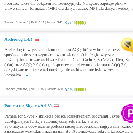
i obrazu, także dla połączeń konferencyjnych. Narzędzie zapisuje pliki w
uniwersalnych formatach (MP3 dla danych audio, MP4 dla danych wideo). .
Freeware (darmowa) | 2016.10.27 | Pobrań: 2912 |
(1)
|
Archeolog 1.4.3
Archeolog to wtyczka do komunikatora AQQ, która w kompleksowy
sposób zajmie się naszym archiwum wiadomości. Dzięki wtyczce
możemy importować archiwa z formatu Gadu-Gadu 7, 8 (NGG), Tlen, Kon
(.dat) oraz AQQ 2.0 (.dcc), eksportować archiwum do formatu AQQ 2.0,
odzyskiwać usunięte wiadomości (o ile archiwum nie było wcześniej
kompakto...
Freeware (darmowa) | 2011.10.07 | Pobrań: 2630 |
(0)
|
Pamela for Skype 4.9.0.80
Pamela for Skype - aplikacja będąca rozszerzeniem programu Skype
udostępniająca funkcje automatycznej sekretarki, a więc
automatyczne opowiadanie podczas naszej nieobecności, nagrywanie rozmó
zarządzanie wszystkimi nagraniami, itp. Automatyczna sekretarka pozwala n