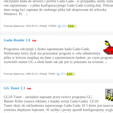
odczytanie hasła do serwera i profilu Gadu-Gadu - w przypadku, kiedy zost
one zapomniane - z pliku konfiguracyjnego Gadu-Gadu (config.dat). Pobra
dane mogą być zapisane do osobnego pliku lub skopiowane do schowka
Windows. Pr...
Freeware (darmowa) | 2010.09.23 | Pobrań: 129438 |
(22)
|
Gadu-Reader 1.0
Programos odczytuje z dysku zapomniane hasła Gadu-Gadu.
Wybieramy który dysk ma przeszukać program w celu odnalezienia
pliku w którym znajdują się dane z zapomnianym hasłem, po czym program
wyświetli numer GG a obok hasło tak jak jest to pokazane na screenie.
Freeware (darmowa) | 2006.05.25 | Pobrań: 70340 |
(27)
|
GG Tuner 2.3
GG10 Tuner - narzędzie napisane przez twórce programu GG
Banner Killer (usuwa reklamy z każdej wersji Gadu-Gadu). GG10
Tuner służy do odchudzenia najnowszego Gadu-Gadu 10.5 które jest nasyco
wieloma zbędnymi bajerami. W szybki i prosty sposób konfigurujemy wyglą