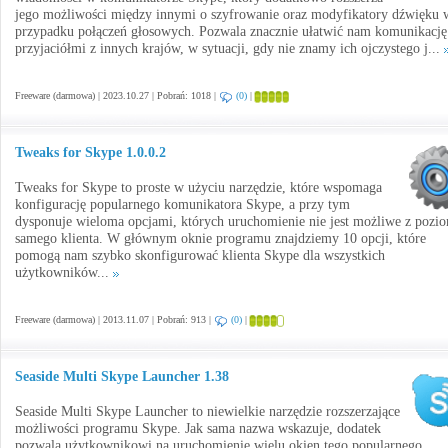
jego możliwości między innymi o szyfrowanie oraz modyfikatory dźwięku 
przypadku połączeń głosowych. Pozwala znacznie ułatwić nam komunikację
przyjaciółmi z innych krajów, w sytuacji, gdy nie znamy ich ojczystego j...
Freeware (darmowa) | 2023.10.27 | Pobrań: 1018 |
(0)
|
Tweaks for Skype 1.0.0.2
Tweaks for Skype to proste w użyciu narzędzie, które wspomaga
konfigurację popularnego komunikatora Skype, a przy tym
dysponuje wieloma opcjami, których uruchomienie nie jest możliwe z pozi
samego klienta. W głównym oknie programu znajdziemy 10 opcji, które
pomogą nam szybko skonfigurować klienta Skype dla wszystkich
użytkowników...
Freeware (darmowa) | 2013.11.07 | Pobrań: 913 |
(0)
|
Seaside Multi Skype Launcher 1.38
Seaside Multi Skype Launcher to niewielkie narzędzie rozszerzające
możliwości programu Skype. Jak sama nazwa wskazuje, dodatek
pozwala użytkownikowi na uruchomienie wielu okien tego popularnego