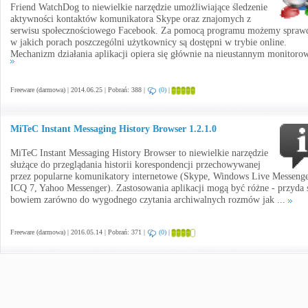
Friend WatchDog to niewielkie narzędzie umożliwiające śledzenie
aktywności kontaktów komunikatora Skype oraz znajomych z
serwisu społecznościowego Facebook. Za pomocą programu możemy sprawd
w jakich porach poszczególni użytkownicy są dostępni w trybie online.
Mechanizm działania aplikacji opiera się głównie na nieustannym monitorow
Freeware (darmowa) | 2014.06.25 | Pobrań: 388 |
(0)
|
MiTeC Instant Messaging History Browser 1.2.1.0
MiTeC Instant Messaging History Browser to niewielkie narzędzie
służące do przeglądania historii korespondencji przechowywanej
przez popularne komunikatory internetowe (Skype, Windows Live Messenge
ICQ 7, Yahoo Messenger). Zastosowania aplikacji mogą być różne - przyda 
bowiem zarówno do wygodnego czytania archiwalnych rozmów jak ...
Freeware (darmowa) | 2016.05.14 | Pobrań: 371 |
(0)
|