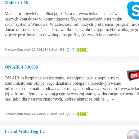
Malden 1.08
Malden to niewielka aplikacja, służąca do wyświetlania statusów
naszych kontaktów w komunikatorze Skype bezpośrednio na pasku
zadań systemu Windows. W zależności od naszych preferencji, program mo
dodać do paska zadań standardową ikonkę symbolizującą użytkownika, jego
zdjęcie profilowe lub dowolną inną grafikę (oczywiście odpowied...
Freeware (darmowa) | 2017.01.31 | Pobrań: 488 |
(0)
|
ON AIR 4.0.0.980
ON AIR to bezpłatne rozszerzenie, współpracujące z popularnym
komunikatorem Skype. Jego działanie polega na przechwytywaniu
informacji o aktualnie odtwarzanej muzyce z odtwarzacza audio i wyświetla
jej w formie dymka zawierającego zazwyczaj status, widocznego zarówno dl
nas, jak i dla naszych znajomych, którzy akurat są online. ...
Freeware (darmowa) | 2018.01.02 | Pobrań: 462 |
(0)
|
Friend WatchDog 1.1