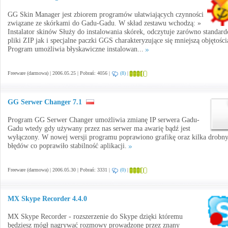
GG Skin Manager jest zbiorem programów ułatwiających czynności
związane ze skórkami do Gadu-Gadu. W skład zestawu wchodzą: »
Instalator skinów Służy do instalowania skórek, odczytuje zarówno standar
pliki ZIP jak i specjalne paczki GGS charakteryzujące się mniejszą objętości
Program umożliwia błyskawiczne instalowan...
Freeware (darmowa) | 2006.05.25 | Pobrań: 4056 |
(8)
|
GG Serwer Changer 7.1
Program GG Serwer Changer umożliwia zmianę IP serwera Gadu-
Gadu wtedy gdy używany przez nas serwer ma awarię bądź jest
wyłączony. W nowej wersji programu poprawiono grafikę oraz kilka drobn
błędów co poprawiło stabilność aplikacji.
Freeware (darmowa) | 2006.05.30 | Pobrań: 3331 |
(0)
|
MX Skype Recorder 4.4.0
MX Skype Recorder - rozszerzenie do Skype dzięki któremu
będziesz mógł nagrywać rozmowy prowadzone przez znany