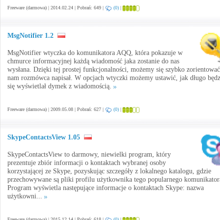
Freeware (darmowa) | 2014.02.24 | Pobrań: 649 |
(0)
|
MsgNotifier 1.2
MsgNotifier wtyczka do komunikatora AQQ, która pokazuje w
chmurce informacyjnej każdą wiadomość jaka zostanie do nas
wysłana. Dzięki tej prostej funkcjonalności, możemy się szybko zorientować
nam rozmówca napisał. W opcjach wtyczki możemy ustawić, jak długo będz
się wyświetlał dymek z wiadomością.
Freeware (darmowa) | 2009.05.08 | Pobrań: 627 |
(0)
|
SkypeContactsView 1.05
SkypeContactsView to darmowy, niewielki program, który
prezentuje zbiór informacji o kontaktach wybranej osoby
korzystającej ze Skype, pozyskując szczegóły z lokalnego katalogu, gdzie
przechowywane są pliki profilu użytkownika tego popularnego komunikator
Program wyświetla następujące informacje o kontaktach Skype: nazwa
użytkowni...
Freeware (darmowa) | 2015.12.14 | Pobrań: 618 |
(0)
|