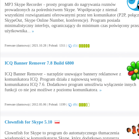
MP3 Skype Recorder - prosty program do nagrywania rozmów
prowadzonych za pośrednictwem Skype. Współpracuje z niemal
wszystkimi rozwiązaniami oferowanymi przez ten komunikator (P2P, połącz
SkypeOut, Skype Online Number, konferencje). Program posiada
minimalistyczny interfejs, ograniczający do minimum czas poświęcony prze
użytkownika...
Freeware (darmowa) | 2021.10.28 | Pobrań: 1311 |
(1)
|
ICQ Banner Remover 7.8 Build 6800
ICQ Banner Remover - narzędzie usuwające bannery reklamowe z
komunikatora ICQ. Program działa z najnowszą wersją
komunikatora ICQ 7.6. Dodatkowo program umożliwia wyłączenie innych
funkcji co nie jest możliwe z poziomu komunikatora.
Freeware (darmowa) | 2012.05.06 | Pobrań: 1199 |
(0)
|
Clownfish for Skype 5.10
Clownfish for Skype to program do automatycznego tłumaczenia
wiadomości w komunikatorze Skype, który dodatkowo rozszerza