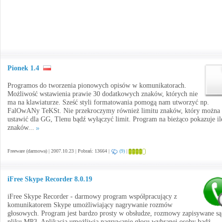
Pionek 1.4
Programos do tworzenia pionowych opisów w komunikatorach.
Możliwość wstawienia prawie 30 dodatkowych znaków, których nie
ma na klawiaturze. Sześć styli formatowania pomogą nam utworzyć np.
FalOwANy TeKSt. Nie przekroczymy również limitu znaków, który można
ustawić dla GG, Tlenu bądź wyłączyć limit. Program na bieżąco pokazuje il
znaków...
Freeware (darmowa) | 2007.10.23 | Pobrań: 13664 |
(9)
|
iFree Skype Recorder 8.0.19
iFree Skype Recorder - darmowy program współpracujący z
komunikatorem Skype umożliwiający nagrywanie rozmów
głosowych. Program jest bardzo prosty w obsłudze, rozmowy zapisywane są
pliku MP3. Aplikacja umożliwia nagrywanie głosu wybranej osoby bądź