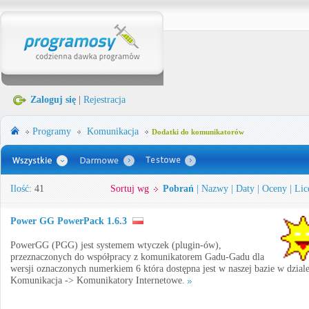
Zaloguj się
|
Rejestracja
Programy
Komunikacja
Dodatki do komunikatorów
Ilość:
41
Sortuj wg
Pobrań
|
Nazwy
|
Daty
|
Oceny
|
Lic
Power GG PowerPack 1.6.3
PowerGG (PGG) jest systemem wtyczek (plugin-ów),
przeznaczonych do współpracy z komunikatorem Gadu-Gadu dla
wersji oznaczonych numerkiem 6 która dostępna jest w naszej bazie w dzial
Komunikacja -> Komunikatory Internetowe.