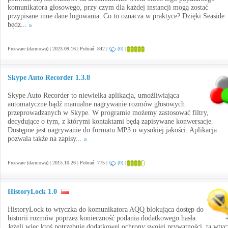
komunikatora głosowego, przy czym dla każdej instancji mogą zostać
przypisane inne dane logowania. Co to oznacza w praktyce? Dzięki Seaside
będz...
Freeware (darmowa) | 2023.09.16 | Pobrań: 842 |
(0)
|
Skype Auto Recorder 1.3.8
Skype Auto Recorder to niewielka aplikacja, umożliwiająca
automatyczne bądź manualne nagrywanie rozmów głosowych
przeprowadzanych w Skype. W programie możemy zastosować filtry,
decydujące o tym, z którymi kontaktami będą zapisywane konwersacje.
Dostępne jest nagrywanie do formatu MP3 o wysokiej jakości. Aplikacja
pozwala także na zapisy...
Freeware (darmowa) | 2015.10.26 | Pobrań: 775 |
(0)
|
HistoryLock 1.0
HistoryLock to wtyczka do komunikatora AQQ blokująca dostęp do
historii rozmów poprzez konieczność podania dodatkowego hasła.
Jeżeli więc ktoś potrzebuje dodatkowej ochrony swojej prywatności, ta wtyc