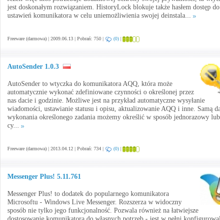
jest doskonałym rozwiązaniem. HistoryLock blokuje także hasłem dostęp do
ustawień komunikatora w celu uniemożliwienia swojej deinstala...
Freeware (darmowa) | 2009.06.13 | Pobrań: 750 |
(0)
|
AutoSender 1.0.3
AutoSender to wtyczka do komunikatora AQQ, która może
automatycznie wykonać zdefiniowane czynności o określonej przez
nas dacie i godzinie. Możliwe jest na przykład automatyczne wysyłanie
wiadomości, ustawianie statusu i opisu, aktualizowanie AQQ i inne. Samą d
wykonania określonego zadania możemy określić w sposób jednorazowy lub
cy...
Freeware (darmowa) | 2013.04.12 | Pobrań: 734 |
(0)
|
Messenger Plus! 5.11.761
Messenger Plus! to dodatek do popularnego komunikatora
Microsoftu - Windows Live Messenger. Rozszerza w widoczny
sposób nie tylko jego funkcjonalność. Pozwala również na łatwiejsze
dostosowanie komunikatora do własnych potrzeb - jest w pełni konfigurowa