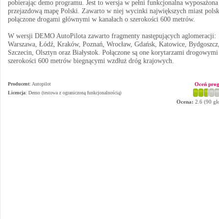
pobierając demo programu. Jest to wersja w pełni funkcjonalna wyposażona
przejazdową mapę Polski. Zawarto w niej wycinki największych miast polsk
połączone drogami głównymi w kanałach o szerokości 600 metrów.
W wersji DEMO AutoPilota zawarto fragmenty następujących aglomeracji:
Warszawa, Łódź, Kraków, Poznań, Wrocław, Gdańsk, Katowice, Bydgoszcz
Szczecin, Olsztyn oraz Białystok. Połączone są one korytarzami drogowymi
szerokości 600 metrów biegnącymi wzdłuż dróg krajowych.
Producent
:
Autopilot
Oceń pro
Licencja
: Demo (testowa z ograniczoną funkcjonalnością)
Ocena:
2.6
(
90
gł