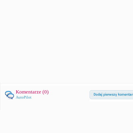
Komentarze (
0
)
AutoPilot