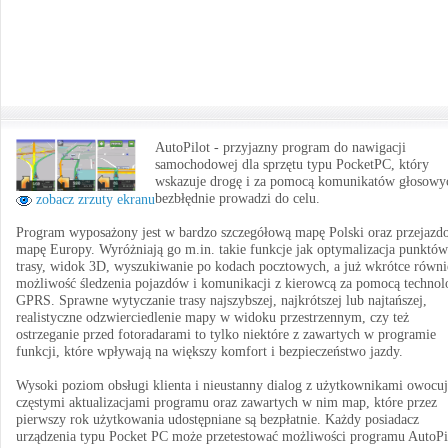
AutoPilot - przyjazny program do nawigacji
samochodowej dla sprzętu typu PocketPC, który
wskazuje drogę i za pomocą komunikatów głosowy
bezbłędnie prowadzi do celu.
zobacz zrzuty ekranu
Program wyposażony jest w bardzo szczegółową mapę Polski oraz przejazd
mapę Europy. Wyróżniają go m.in. takie funkcje jak optymalizacja punktów
trasy, widok 3D, wyszukiwanie po kodach pocztowych, a już wkrótce równi
możliwość śledzenia pojazdów i komunikacji z kierowcą za pomocą technol
GPRS. Sprawne wytyczanie trasy najszybszej, najkrótszej lub najtańszej,
realistyczne odzwierciedlenie mapy w widoku przestrzennym, czy też
ostrzeganie przed fotoradarami to tylko niektóre z zawartych w programie
funkcji, które wpływają na większy komfort i bezpieczeństwo jazdy.
Wysoki poziom obsługi klienta i nieustanny dialog z użytkownikami owocuj
częstymi aktualizacjami programu oraz zawartych w nim map, które przez
pierwszy rok użytkowania udostępniane są bezpłatnie. Każdy posiadacz
urządzenia typu Pocket PC może przetestować możliwości programu AutoPi