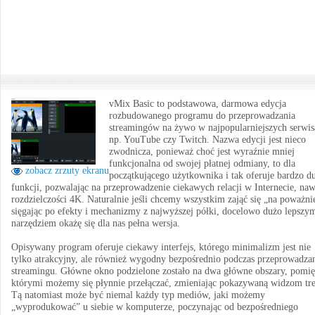
vMix Basic to podstawowa, darmowa edycja
rozbudowanego programu do przeprowadzania
streamingów na żywo w najpopularniejszych serwis
np. YouTube czy Twitch. Nazwa edycji jest nieco
zwodnicza, ponieważ choć jest wyraźnie mniej
funkcjonalna od swojej płatnej odmiany, to dla
zobacz zrzuty ekranu
początkującego użytkownika i tak oferuje bardzo d
funkcji, pozwalając na przeprowadzenie ciekawych relacji w Internecie, na
rozdzielczości 4K. Naturalnie jeśli chcemy wszystkim zająć się „na poważni
sięgając po efekty i mechanizmy z najwyższej półki, docelowo dużo lepszy
narzędziem okażę się dla nas pełna wersja.
Opisywany program oferuje ciekawy interfejs, którego minimalizm jest nie
tylko atrakcyjny, ale również wygodny bezpośrednio podczas przeprowadza
streamingu. Główne okno podzielone zostało na dwa główne obszary, pomi
którymi możemy się płynnie przełączać, zmieniając pokazywaną widzom tre
Tą natomiast może być niemal każdy typ mediów, jaki możemy
„wyprodukować” u siebie w komputerze, poczynając od bezpośredniego