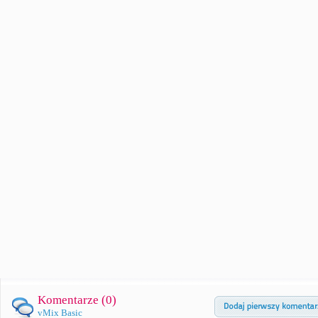
Komentarze (
0
)
vMix Basic