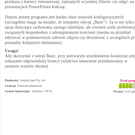
przekazu z kamery internetowej, zapisanych wcześniej filmów czy zdjęć, na
prezentacjach PowerPointa kończąc.
Dużym atutem programu jest bardzo dużo ustawień konfiguracyjnych
(szczególnie mając na uwadze, że testujemy edycję „Basic”). Są to nie tylko
opcje dotyczące zachowania samego interfejsu, ale również wiele preferencj
związanych bezpośrednio z udostępnianymi treściami (można na przykład
edytować w podstawowym zakresie zdjęcia czy decydować o szczegółach pr
pomiędzy kolejnymi elementami).
Uwaga!
Aby skorzystać z wersji Basic, przy pierwszym uruchomieniu konieczne jest
wskazanie odpowiedniej licencji (właściwe ustawienie przedstawiamy w
zestawie zrzutów ekranu).
Producent
:
StudioCoast Pty Ltd
Oceń pro
Licencja
: Freeware (darmowa)
System Operacyjny
:
Windows 7/8/10
Ocena:
4
(
4
gł