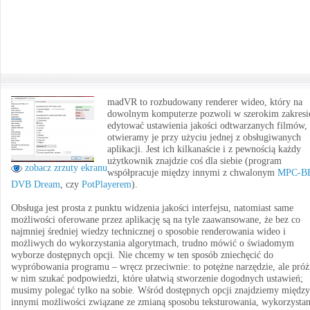
madVR to rozbudowany renderer wideo, który na
dowolnym komputerze pozwoli w szerokim zakresi
edytować ustawienia jakości odtwarzanych filmów, 
otwieramy je przy użyciu jednej z obsługiwanych
aplikacji. Jest ich kilkanaście i z pewnością każdy
użytkownik znajdzie coś dla siebie (program
zobacz zrzuty ekranu
współpracuje między innymi z chwalonym
MPC-B
DVB Dream
, czy
PotPlayerem
).
Obsługa jest prosta z punktu widzenia jakości interfejsu, natomiast same
możliwości oferowane przez aplikację są na tyle zaawansowane, że bez co
najmniej średniej wiedzy technicznej o sposobie renderowania wideo i
możliwych do wykorzystania algorytmach, trudno mówić o świadomym
wyborze dostępnych opcji. Nie chcemy w ten sposób zniechęcić do
wypróbowania programu – wręcz przeciwnie: to potężne narzędzie, ale pró
w nim szukać podpowiedzi, które ułatwią stworzenie dogodnych ustawień;
musimy polegać tylko na sobie. Wśród dostępnych opcji znajdziemy między
innymi możliwości związane ze zmianą sposobu teksturowania, wykorzystan