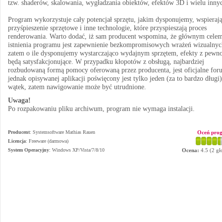
tzw. shaderów, skalowania, wygładzania obiektów, efektów 3D i wielu inny
Program wykorzystuje cały potencjał sprzętu, jakim dysponujemy, wspieraj
przyśpieszenie sprzętowe i inne technologie, które przyspieszają proces
renderowania. Warto dodać, iż sam producent wspomina, że głównym cele
istnienia programu jest zapewnienie bezkompromisowych wrażeń wizualnyc
zatem o ile dysponujemy wystarczająco wydajnym sprzętem, efekty z pewno
będą satysfakcjonujące. W przypadku kłopotów z obsługą, najbardziej
rozbudowaną formą pomocy oferowaną przez producenta, jest oficjalne for
jednak opisywanej aplikacji poświęcony jest tylko jeden (za to bardzo długi)
wątek, zatem nawigowanie może być utrudnione.
Uwaga!
Po rozpakowaniu pliku archiwum, program nie wymaga instalacji.
Producent
:
Systemsoftware Mathias Rauen
Oceń pro
Licencja
: Freeware (darmowa)
System Operacyjny
:
Windows XP/Vista/7/8/10
Ocena:
4.5
(
2
gł