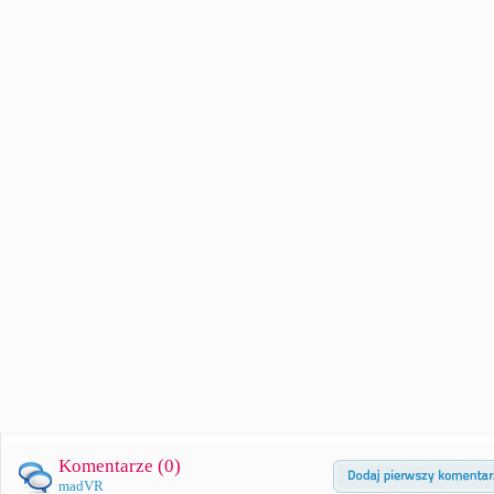
Komentarze (
0
)
madVR