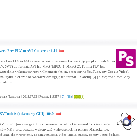
zera Free FLV to AVI Converter 1.14
zera Free FLV to AVI Converter jest programem konwertującym pliki Flash Video
LV, SWF) do formatu AVI lub MPG (MPEG-1, MPEG-2). Format FLV jest
wszechnie wykorzystywany w Internecie (m. in. przez serwis YouTube, czy Google Video),
dnak tylko nieliczne odtwarzacze obsługują ten format lub obsługują go nieprawidłowo. Aby
c ob...
eware (darmowa) | 2018.07.03 | Pobrań: 119357 |
(28)
|
VToolnix (mkvmerge GUI) 100.0
VToolnix (mkvmerge GUI) - darmowe narzędzie które umożliwia tworzenie
ików MKV oraz pozwala wykonywać wiele operacji na plikach Matroska. Bez
oblemu skonwertujemy, dodamy materiał video, audio, napisy, obrazy i inne dodatki.