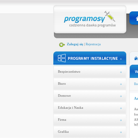
Zaloguj się
|
Rejestracja
Bezpieczeństwo
Biuro
Ilo
Domowe
An
Edukacja i Nauka
An
fo
Firma
AS
WM
Grafika