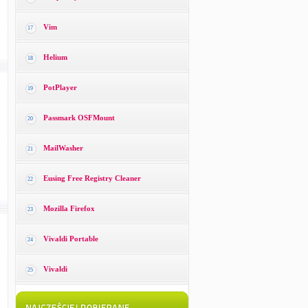
Vim
17
Helium
18
PotPlayer
19
Passmark OSFMount
20
MailWasher
21
Eusing Free Registry Cleaner
22
Mozilla Firefox
23
Vivaldi Portable
24
Vivaldi
25