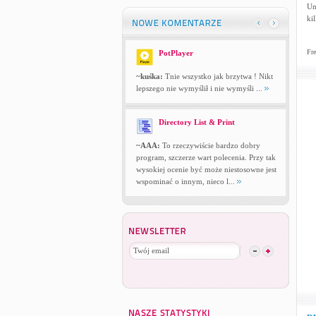
Um
kil
Fre
PotPlayer
~kuśka:
Tnie wszystko jak brzytwa ! Nikt
lepszego nie wymyślił i nie wymyśli ...
Directory List & Print
~AAA:
To rzeczywiście bardzo dobry
program, szczerze wart polecenia. Przy tak
wysokiej ocenie być może niestosowne jest
wspominać o innym, nieco l...