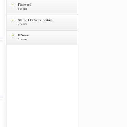
Flashtool
8
8 pobrań
AIDA64 Extreme Edition
9
7 pobrań
H2testw
10
6 pobrań