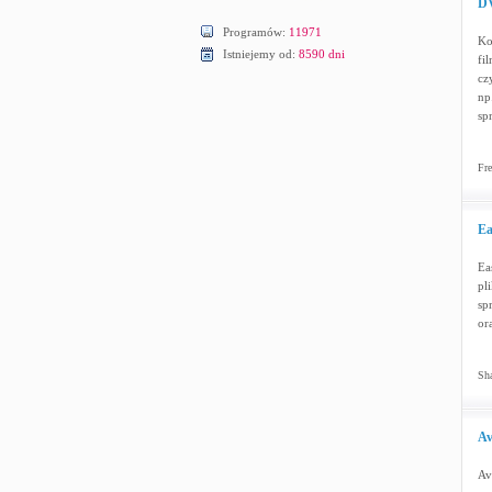
DV
Programów:
11971
Ko
Istniejemy od:
8590 dni
fi
cz
np
sp
Fre
Ea
Ea
pl
sp
or
Sha
Av
Av