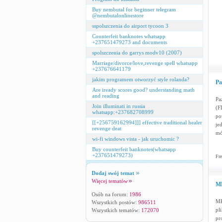
Buy nembutal for beginner telegram
@nembutalonlinestore
sspolszczenia do airport tycoon 3
Counterfeit banknotes whatsapp
+237651479273 and documents
spolszczenia do garrys modv10 (2007)
Marriage/divorce/love,revenge spell whatsapp
+237676641179
jakim programem otworzyć style rolanda?
Pa
Are iready scores good? understanding math
and reading
Pa
Join illuminati in russia
(F
whatsapp:+237682708999
po
[[+256759162994]]] effective traditional healer
je
revenge deat
mó
wi-fi windows vista - jak uruchomic ?
Buy counterfeit banknotes(whatsapp
+237651479273)
Fre
Dodaj swój temat
Więcej tematów
MK
Osób na forum:
1986
MK
Wszystkich postów:
986511
pl
Wszystkich tematów:
172070
pr