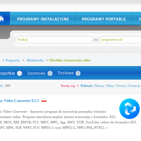
w
programosy.pl
Programy
Multimedia
Obróbka i konwersja video
ść:
269
Sortuj wg
Pobrań
|
Nazwy
|
Daty
|
Oceny
|
Licencji
y Video Converter 9.2.5
y Video Converter - darmowy program do konwersji pomiędzy różnymi
rmatami wideo. Program umożliwia między innymi konwersję z formatów: AVI,
F, MOV, RM, RMVB, FLV, MKV, MPG, 3gp, M4V, VOB, YouTube videos do formatów AVI,
V, MP4, 3GP, WMV, FLV, MPEG-1 oraz MPEG-2, MPG (PAL,NTSC).