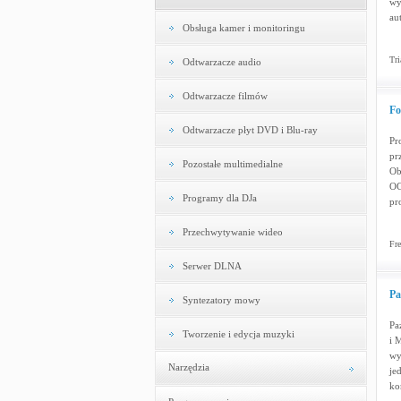
wy
au
Obsługa kamer i monitoringu
Tri
Odtwarzacze audio
Odtwarzacze filmów
Fo
Odtwarzacze płyt DVD i Blu-ray
Pr
pr
Pozostałe multimedialne
Ob
OG
Programy dla DJa
pr
Przechwytywanie wideo
Fre
Serwer DLNA
Pa
Syntezatory mowy
Pa
Tworzenie i edycja muzyki
i 
wy
Narzędzia
je
ko