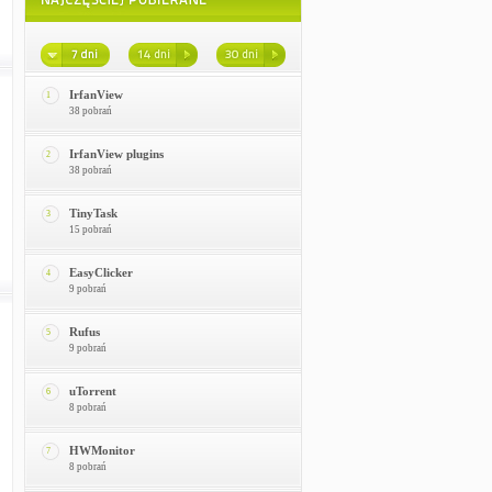
IrfanView
1
38 pobrań
IrfanView plugins
2
38 pobrań
TinyTask
3
15 pobrań
EasyClicker
4
9 pobrań
Rufus
5
9 pobrań
uTorrent
6
8 pobrań
HWMonitor
7
8 pobrań