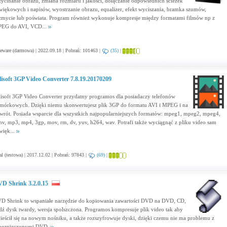
zycinanie obrazu, zmiana rozmiaru i jakości, dołączanie odpowiednich ścieżek
więkowych i napisów, wyostrzanie obrazu, equalizer, efekt wyciszania, bramka szumów,
zmycie lub poświata. Program również wykonuje kompresje między formatami filmów np z
EG do AVI, VCD...
eware (darmowa) | 2022.09.18 | Pobrań: 101463 |
(35)
|
lisoft 3GP Video Converter 7.8.19.20170209
lisoft 3GP Video Converter przydatny programos dla posiadaczy telefonów
mórkowych. Dzięki niemu skonwertujesz plik 3GP do formatu AVI i MPEG i na
wrót. Posiada wsparcie dla wszystkich najpopularniejszych formatów: mpeg1, mpeg2, mpeg4,
v, mp3, mp4, 3gp, mov, rm, dv, yuv, h264, wav. Potrafi także wyciągnąć z pliku video sam
więk...
al (testowa) | 2017.12.02 | Pobrań: 97843 |
(69)
|
D Shrink 3.2.0.15
D Shrink to wspaniałe narzędzie do kopiowania zawartości DVD na DVD, CD,
dź dysk twardy, wersja spolszczona. Programos kompresuje plik video tak aby
ieścił się na nowym nośniku, a także rozszyfrowuje dyski, dzięki czemu nie ma problemu z
bezpieczonymi DVD.