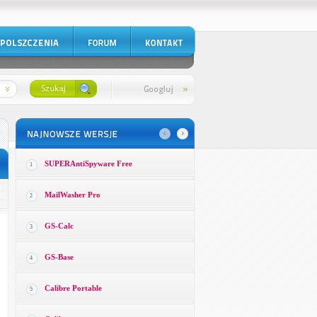
SUPERAntiSpyware Free
1
MailWasher Pro
2
GS-Calc
3
GS-Base
4
Calibre Portable
5