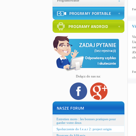
Programowanie
Fre
Vi
Vi
Um
za
AV
ob
Fre
Dołącz do nas na:
Entretien moto : les bonnes pratiques pour
garder votre deux
Spolszczenie do f.e.a.r 2: project origin
Program do klikania