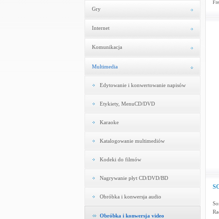
Fre
Gry
Internet
Komunikacja
Multimedia
Edytowanie i konwertowanie napisów
Etykiety, MenuCD/DVD
Karaoke
Katalogowanie multimediów
Kodeki do filmów
Nagrywanie płyt CD/DVD/BD
SO
Obróbka i konwersja audio
So
Ra
Obróbka i konwersja video