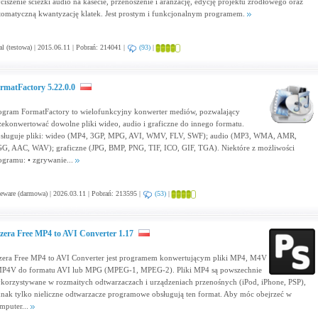
ciszenie ścieżki audio na kasecie, przenoszenie i aranżację, edycję projektu źródłowego oraz
tomatyczną kwantyzację klatek. Jest prostym i funkcjonalnym programem.
al (testowa) | 2015.06.11 | Pobrań: 214041 |
(93)
|
rmatFactory 5.22.0.0
ogram FormatFactory to wielofunkcyjny konwerter mediów, pozwalający
zekonwertować dowolne pliki wideo, audio i graficzne do innego formatu.
sługuje pliki: wideo (MP4, 3GP, MPG, AVI, WMV, FLV, SWF); audio (MP3, WMA, AMR,
G, AAC, WAV); graficzne (JPG, BMP, PNG, TIF, ICO, GIF, TGA). Niektóre z możliwości
ogramu: • zgrywanie...
eware (darmowa) | 2026.03.11 | Pobrań: 213595 |
(53)
|
zera Free MP4 to AVI Converter 1.17
zera Free MP4 to AVI Converter jest programem konwertującym pliki MP4, M4V
MP4V do formatu AVI lub MPG (MPEG-1, MPEG-2). Pliki MP4 są powszechnie
korzystywane w rozmaitych odtwarzaczach i urządzeniach przenośnych (iPod, iPhone, PSP),
dnak tylko nieliczne odtwarzacze programowe obsługują ten format. Aby móc obejrzeć w
mputer...