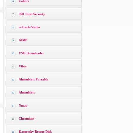
Calibre
6
360 Total Security
7
n-Track Studio
8
AIMP
9
VSO Downloader
10
Viber
11
Ahnenblatt Portable
12
Ahnenblatt
13
Nmap
14
Chromium
15
Kaspersky Rescue Disk
16