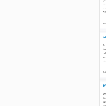
pr
dź
ro
MP
Fre
Xi
Xi
ko
od
wm
dź
Tri
DV
DV
bą
zm
za