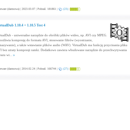
eware (darmowa) | 2023.03.07 | Pobrań: 181861 |
(23)
|
rtualDub 1.10.4 + 1.10.5 Test 4
rtualDub - uniwersalne narzędzie do obróbki plików wideo, np. AVI czy MPEG.
ożliwia kompresję do formatu AVI, stosowanie filtrów (wyostrzanie,
mazywanie), a także wstawianie plików audio (WAV). VirtualDub ma funkcję przycinania pliku
I bez utraty kompresji ramki. Dodatkowo zawiera wbudowane narzędzie do przechwytywania
razu wi...
eware (darmowa) | 2014.02.24 | Pobrań: 166744 |
(27)
|