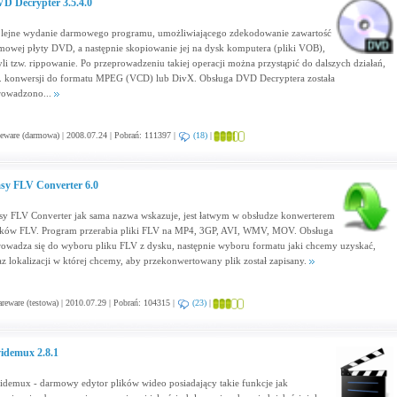
D Decrypter 3.5.4.0
lejne wydanie darmowego programu, umożliwiającego zdekodowanie zawartość
lmowej płyty DVD, a następnie skopiowanie jej na dysk komputera (pliki VOB),
yli tzw. rippowanie. Po przeprowadzeniu takiej operacji można przystąpić do dalszych działań,
. konwersji do formatu MPEG (VCD) lub DivX. Obsługa DVD Decryptera została
rowadzono...
eware (darmowa) | 2008.07.24 | Pobrań: 111397 |
(18)
|
sy FLV Converter 6.0
sy FLV Converter jak sama nazwa wskazuje, jest łatwym w obsłudze konwerterem
ików FLV. Program przerabia pliki FLV na MP4, 3GP, AVI, WMV, MOV. Obsługa
rowadza się do wyboru pliku FLV z dysku, następnie wyboru formatu jaki chcemy uzyskać,
az lokalizacji w której chcemy, aby przekonwertowany plik został zapisany.
reware (testowa) | 2010.07.29 | Pobrań: 104315 |
(23)
|
idemux 2.8.1
idemux - darmowy edytor plików wideo posiadający takie funkcje jak