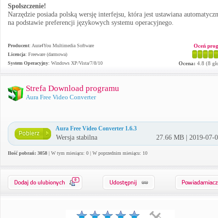
Spolszczenie!
Narzędzie posiada polską wersję interfejsu, która jest ustawiana automatyczn
na podstawie preferencji językowych systemu operacyjnego.
Producent
:
Aura4You Multimedia Software
Oceń pro
Licencja
: Freeware (darmowa)
System Operacyjny
:
Windows XP/Vista/7/8/10
Ocena:
4.8
(
8
gł
Strefa Download programu
Aura Free Video Converter
Aura Free Video Converter 1.6.3
Wersja stabilna
27.66 MB | 2019-07-
Ilość pobrań: 3058
| W tym miesiącu: 0 | W poprzednim miesiącu: 10
0