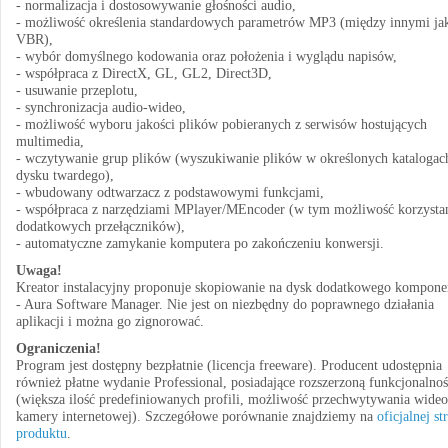
- normalizacja i dostosowywanie głośności audio,
- możliwość określenia standardowych parametrów MP3 (między innymi ja
VBR),
- wybór domyślnego kodowania oraz położenia i wyglądu napisów,
- współpraca z DirectX, GL, GL2, Direct3D,
- usuwanie przeplotu,
- synchronizacja audio-wideo,
- możliwość wyboru jakości plików pobieranych z serwisów hostujących
multimedia,
- wczytywanie grup plików (wyszukiwanie plików w określonych katalogac
dysku twardego),
- wbudowany odtwarzacz z podstawowymi funkcjami,
- współpraca z narzędziami MPlayer/MEncoder (w tym możliwość korzystan
dodatkowych przełączników),
- automatyczne zamykanie komputera po zakończeniu konwersji.
Uwaga!
Kreator instalacyjny proponuje skopiowanie na dysk dodatkowego kompone
- Aura Software Manager. Nie jest on niezbędny do poprawnego działania
aplikacji i można go zignorować.
Ograniczenia!
Program jest dostępny bezpłatnie (licencja freeware). Producent udostępnia
również płatne wydanie Professional, posiadające rozszerzoną funkcjonalno
(większa ilość predefiniowanych profili, możliwość przechwytywania wideo
kamery internetowej). Szczegółowe porównanie znajdziemy na
oficjalnej st
produktu
.