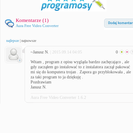
Komentarze (
1
)
Aura Free Video Converter
najlepsze
|
najnowsze
~Janusz N.
| 2015.09.14 04:05
0
Witam , program z opisu wygląda bardzo zachęcająco , ale
gdy zacząłem go instalować to z instalatora zaczął pakować
mi się do komputera trojan . Zapora go przyblokowała , ale
za taki program to ja dziękuję .
Pozdrawiam
Janusz N.
Aura Free Video Converter 1.6.2