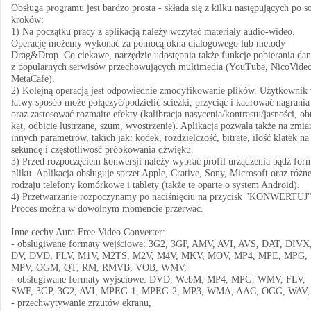
Obsługa programu jest bardzo prosta - składa się z kilku następujących po s
kroków:
1) Na początku pracy z aplikacją należy wczytać materiały audio-wideo.
Operację możemy wykonać za pomocą okna dialogowego lub metody
Drag&Drop. Co ciekawe, narzędzie udostępnia także funkcję pobierania da
z popularnych serwisów przechowujących multimedia (YouTube, NicoVideo
MetaCafe).
2) Kolejną operacją jest odpowiednie zmodyfikowanie plików. Użytkownik
łatwy sposób może połączyć/podzielić ścieżki, przyciąć i kadrować nagrania
oraz zastosować rozmaite efekty (kalibracja nasycenia/kontrastu/jasności, ob
kąt, odbicie lustrzane, szum, wyostrzenie). Aplikacja pozwala także na zmia
innych parametrów, takich jak: kodek, rozdzielczość, bitrate, ilość klatek na
sekundę i częstotliwość próbkowania dźwięku.
3) Przed rozpoczęciem konwersji należy wybrać profil urządzenia bądź for
pliku. Aplikacja obsługuje sprzęt Apple, Crative, Sony, Microsoft oraz różn
rodzaju telefony komórkowe i tablety (także te oparte o system Android).
4) Przetwarzanie rozpoczynamy po naciśnięciu na przycisk "KONWERTUJ"
Proces można w dowolnym momencie przerwać.
Inne cechy Aura Free Video Converter:
- obsługiwane formaty wejściowe: 3G2, 3GP, AMV, AVI, AVS, DAT, DIVX
DV, DVD, FLV, M1V, M2TS, M2V, M4V, MKV, MOV, MP4, MPE, MPG,
MPV, OGM, QT, RM, RMVB, VOB, WMV,
- obsługiwane formaty wyjściowe: DVD, WebM, MP4, MPG, WMV, FLV,
SWF, 3GP, 3G2, AVI, MPEG-1, MPEG-2, MP3, WMA, AAC, OGG, WAV,
- przechwytywanie zrzutów ekranu,