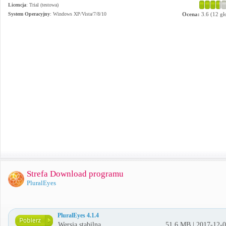
Licencja
: Trial (testowa)
System Operacyjny
:
Windows XP/Vista/7/8/10
Ocena:
3.6
(
12
gł
Strefa Download programu
PluralEyes
PluralEyes 4.1.4
Wersja stabilna
51.6 MB | 2017-12-