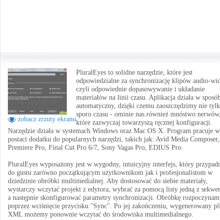
PluralEyes to solidne narzędzie, które jest
odpowiedzialne za synchronizację klipów audio-wi
czyli odpowiednie dopasowywanie i układanie
materiałów na linii czasu. Aplikacja działa w sposó
automatyczny, dzięki czemu zaoszczędzimy nie tyl
sporo czasu - ominie nas również mnóstwo nerwów
zobacz zrzuty ekranu
które zazwyczaj towarzyszą ręcznej konfiguracji.
Narzędzie działa w systemach Windows oraz Mac OS X. Program pracuje w
postaci dodatku do popularnych narzędzi, takich jak: Avid Media Composer,
Premiere Pro, Final Cut Pro 6/7, Sony Vagas Pro, EDIUS Pro.
PluralEyes wyposażony jest w wygodny, intuicyjny interfejs, który przypad
do gustu zarówno początkującym użytkownikom jak i profesjonalistom w
dziedzinie obróbki multimedialnej. Aby dostosować do siebie materiały,
wystarczy wczytać projekt z edytora, wybrać za pomocą listy jedną z sekwen
a następnie skonfigurować parametry synchronizacji. Obróbkę rozpoczynam
poprzez wciśnięcie przycisku "Sync". Po jej zakończeniu, wygenerowany pl
XML możemy ponownie wczytać do środowiska multimedialnego.