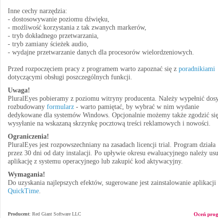
Inne cechy narzędzia:
- dostosowywanie poziomu dźwięku,
- możliwość korzystania z tak zwanych markerów,
- tryb dokładnego przetwarzania,
- tryb zamiany ścieżek audio,
- wydajne przetwarzanie danych dla procesorów wielordzeniowych.
Przed rozpoczęciem pracy z programem warto zapoznać się z
poradnikiami
dotyczącymi obsługi poszczególnych funkcji.
Uwaga!
PluralEyes pobieramy z poziomu witryny producenta. Należy wypełnić dos
rozbudowany
formularz
- warto pamiętać, by wybrać w nim wydanie
dedykowane dla systemów Windows. Opcjonalnie możemy także zgodzić się
wysyłanie na wskazaną skrzynkę pocztową treści reklamowych i nowości.
Ograniczenia!
PluralEyes jest rozpowszechniany na zasadach licencji trial. Program działa
przez 30 dni od daty instalacji. Po upływie okresu ewaluacyjnego należy us
aplikację z systemu operacyjnego lub zakupić kod aktywacyjny.
Wymagania!
Do uzyskania najlepszych efektów, sugerowane jest zainstalowanie aplikacji
QuickTime
.
Producent
:
Red Giant Software LLC
Oceń pro