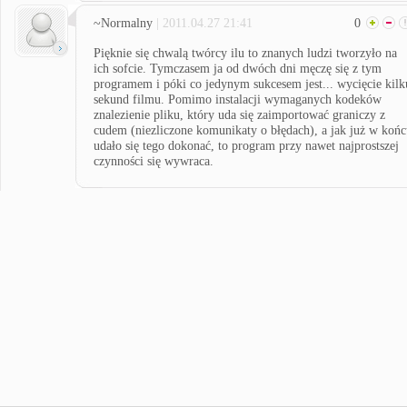
~Normalny
| 2011.04.27 21:41
0
Pięknie się chwalą twórcy ilu to znanych ludzi tworzyło na
ich sofcie. Tymczasem ja od dwóch dni męczę się z tym
programem i póki co jedynym sukcesem jest... wycięcie kilk
sekund filmu. Pomimo instalacji wymaganych kodeków
znalezienie pliku, który uda się zaimportować graniczy z
cudem (niezliczone komunikaty o błędach), a jak już w koń
udało się tego dokonać, to program przy nawet najprostszej
czynności się wywraca.