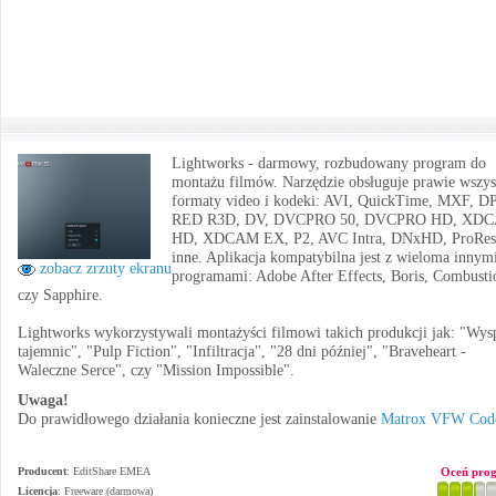
Lightworks - darmowy, rozbudowany program do
montażu filmów. Narzędzie obsługuje prawie wszys
formaty video i kodeki: AVI, QuickTime, MXF, D
RED R3D, DV, DVCPRO 50, DVCPRO HD, XD
HD, XDCAM EX, P2, AVC Intra, DNxHD, ProRes
inne. Aplikacja kompatybilna jest z wieloma innym
zobacz zrzuty ekranu
programami: Adobe After Effects, Boris, Combusti
czy Sapphire.
Lightworks wykorzystywali montażyści filmowi takich produkcji jak: "Wys
tajemnic", "Pulp Fiction", "Infiltracja", "28 dni później", "Braveheart -
Waleczne Serce", czy "Mission Impossible".
Uwaga!
Do prawidłowego działania konieczne jest zainstalowanie
Matrox VFW Cod
Producent
:
EditShare EMEA
Oceń pro
Licencja
: Freeware (darmowa)