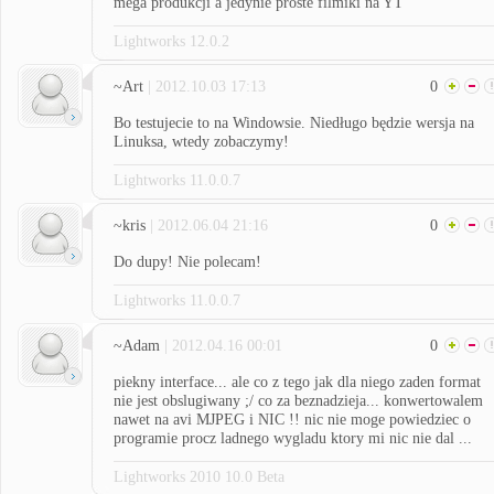
mega produkcji a jedynie proste filmiki na YT
Lightworks 12.0.2
~Art
| 2012.10.03 17:13
0
Bo testujecie to na Windowsie. Niedługo będzie wersja na
Linuksa, wtedy zobaczymy!
Lightworks 11.0.0.7
~kris
| 2012.06.04 21:16
0
Do dupy! Nie polecam!
Lightworks 11.0.0.7
~Adam
| 2012.04.16 00:01
0
piekny interface... ale co z tego jak dla niego zaden format
nie jest obslugiwany ;/ co za beznadzieja... konwertowalem
nawet na avi MJPEG i NIC !! nic nie moge powiedziec o
programie procz ladnego wygladu ktory mi nic nie dal ...
Lightworks 2010 10.0 Beta