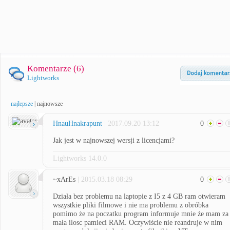
Komentarze (
6
)
Lightworks
najlepsze
|
najnowsze
HnauHnakrapunt
| 2017.09.20 13:12
0
Jak jest w najnowszej wersji z licencjami?
Lightworks 14.0.0
~xArEs
| 2015.03.18 08:29
0
Działa bez problemu na laptopie z I5 z 4 GB ram otwieram
wszystkie pliki filmowe i nie ma problemu z obróbka
pomimo że na poczatku program informuje mnie że mam za
mała ilosc pamieci RAM. Oczywiście nie reandruje w nim