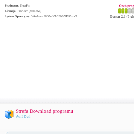
Producent
:
TrustFm
Oceń pro
Licencja
: Freeware (darmowa)
System Operacyjny
:
Windows 98/Me/NT/2000/XP/Vista/7
Ocena:
2.8
(
5
gł
Strefa Download programu
Avi2Dvd