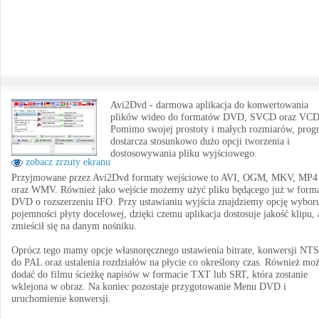
Avi2Dvd - darmowa aplikacja do konwertowania
plików wideo do formatów DVD, SVCD oraz VCD
Pomimo swojej prostoty i małych rozmiarów, prog
dostarcza stosunkowo dużo opcji tworzenia i
dostosowywania pliku wyjściowego.
zobacz zrzuty ekranu
Przyjmowane przez Avi2Dvd formaty wejściowe to AVI, OGM, MKV, MP4
oraz WMV. Również jako wejście możemy użyć pliku będącego już w form
DVD o rozszerzeniu IFO. Przy ustawianiu wyjścia znajdziemy opcję wybor
pojemności płyty docelowej, dzięki czemu aplikacja dostosuje jakość klipu,
zmieścił się na danym nośniku.
Oprócz tego mamy opcje własnoręcznego ustawienia bitrate, konwersji NT
do PAL oraz ustalenia rozdziałów na płycie co określony czas. Również m
dodać do filmu ścieżkę napisów w formacie TXT lub SRT, która zostanie
wklejona w obraz. Na koniec pozostaje przygotowanie Menu DVD i
uruchomienie konwersji.