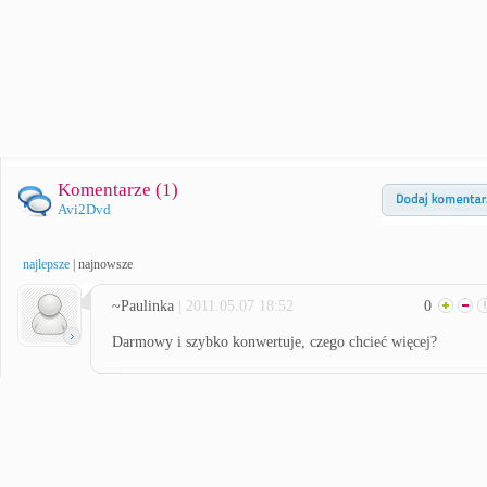
Komentarze (
1
)
Avi2Dvd
najlepsze
|
najnowsze
~Paulinka
| 2011.05.07 18:52
0
Darmowy i szybko konwertuje, czego chcieć więcej?