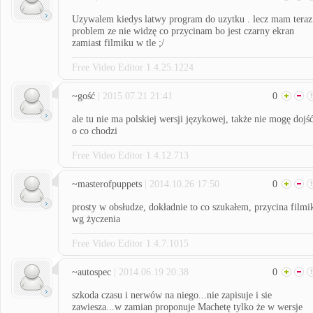
Uzywalem kiedys latwy program do uzytku . lecz mam teraz
problem ze nie widzę co przycinam bo jest czarny ekran
zamiast filmiku w tle ;/
Free Video Editor 1.4.25.1224
~gość
| 2015.07.21 21:41
0
ale tu nie ma polskiej wersji językowej, także nie mogę dojś
o co chodzi
Free Video Editor 1.4.12.713
~masterofpuppets
| 2014.10.26 17:50
0
prosty w obsłudze, dokładnie to co szukałem, przycina filmi
wg życzenia
Free Video Editor 1.4.7.1015
~autospec
| 2014.06.19 20:38
0
szkoda czasu i nerwów na niego...nie zapisuje i sie
zawiesza...w zamian proponuje Machetę tylko że w wersje