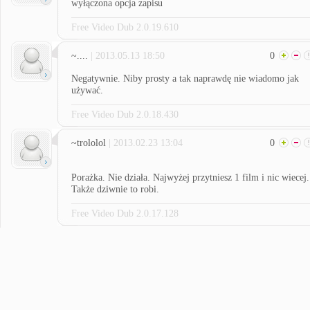
wyłączona opcja zapisu
Free Video Dub 2.0.19.610
~....
| 2013.05.13 18:50
0
Negatywnie. Niby prosty a tak naprawdę nie wiadomo jak
używać.
Free Video Dub 2.0.18.430
~trololol
| 2013.02.23 13:04
0
Porażka. Nie działa. Najwyżej przytniesz 1 film i nic wiecej.
Także dziwnie to robi.
Free Video Dub 2.0.17.128