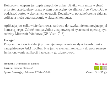
Końcowym etapem jest zapis danych do pliku. Użytkownik może wybrać
priorytet przydzielany przez system operacyjny do silnika Free Video Dub o
podejrzeć postęp wykonanych operacji. Dodatkowo, po zakończeniu działan
aplikacja może automatycznie wyłączyć komputer.
Aplikacja jest całkowicie darmowa, zarówno do użytku niekomercyjnego jak
komercyjnego. Całość kompatybilna z najnowszymi systemami operacyjnym
rodziny Microsoft Windows (XP, Vista, 7, 8).
Uwaga!
Program podczas instalacji proponuje skopiowanie na dysk twardy paska
narzędziowego Ask! Toolbar. Nie jest to element konieczny do poprawnego
funkcjonowania aplikacji i zalecamy go zignorować.
Producent
:
DVDVideoSoft Limited
Oceń pro
Licencja
: Freeware (darmowa)
System Operacyjny
:
Windows XP/Vista/7/8/10
Ocena:
3.1
(
37
gł