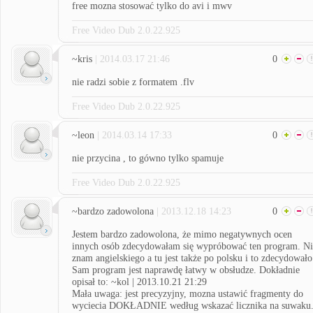
free mozna stosować tylko do avi i mwv
Free Video Dub 2.0.22.925
~kris
| 2014.03.17 21:46
0
nie radzi sobie z formatem .flv
Free Video Dub 2.0.22.925
~leon
| 2014.03.14 17:33
0
nie przycina , to gówno tylko spamuje
Free Video Dub 2.0.22.925
~bardzo zadowolona
| 2013.12.18 14:23
0
Jestem bardzo zadowolona, że mimo negatywnych ocen
innych osób zdecydowałam się wypróbować ten program. Ni
znam angielskiego a tu jest także po polsku i to zdecydowało
Sam program jest naprawdę łatwy w obsłudze. Dokładnie
opisał to: ~kol | 2013.10.21 21:29
Mała uwaga: jest precyzyjny, mozna ustawić fragmenty do
wyciecia DOKŁADNIE według wskazać licznika na suwaku