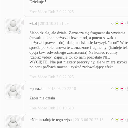
Dziękuję !
Free Video Dub 2.0.22.925
~kol
| 2013.10.21 21:29
0
Słabo działa, ale działa. Zaznacza się fragment do wycięcia
(suwak + ikona nożyczki lewe = od, a potem suwak +
nożyczki prawe = do), dalej naciska się krzyżyk "usuń" W t
sposób po kolei usuwa te zaznaczone fragmenty. (Istnieje też
opcja tzw. odwrotnego zaznaczenia) Na koniec robimy
"zapisz video" Zapisuje to, co nam pozostało NIE
WYCIĘTE. Nie jest niestety precyzyjny, ale w miarę szybki 
po paru próbach można uzyskać zadowalający efekt.
Free Video Dub 2.0.22.925
~porazka
| 2013.06.20 22:18
0
Zapis nie działa
Free Video Dub 2.0.19.610
~Nie instalujcie tego szjsu
| 2013.06.20 22:13
0