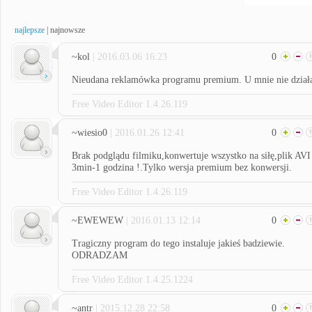
najlepsze
|
najnowsze
~kol
| 2016.03.06 16:23
0
Nieudana reklamówka programu premium. U mnie nie dział
Free Video Editor 1.4.26.119
~wiesio0
| 2016.01.26 12:41
0
Brak podglądu filmiku,konwertuje wszystko na siłę,plik AVI
3min-1 godzina !.Tylko wersja premium bez konwersji.
Free Video Editor 1.4.26.119
~EWEWEW
| 2016.01.13 12:14
0
Tragiczny program do tego instaluje jakieś badziewie.
ODRADZAM
Free Video Editor 1.4.25.1224
~antr
| 2015.12.28 22:58
0