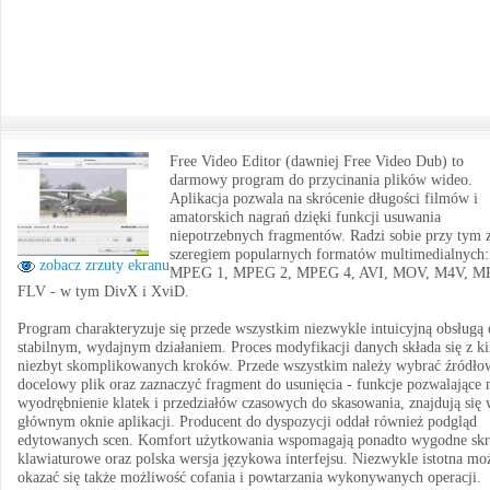
Free Video Editor (dawniej Free Video Dub) to
darmowy program do przycinania plików wideo.
Aplikacja pozwala na skrócenie długości filmów i
amatorskich nagrań dzięki funkcji usuwania
niepotrzebnych fragmentów. Radzi sobie przy tym 
szeregiem popularnych formatów multimedialnych:
zobacz zrzuty ekranu
MPEG 1, MPEG 2, MPEG 4, AVI, MOV, M4V, M
FLV - w tym DivX i XviD.
Program charakteryzuje się przede wszystkim niezwykle intuicyjną obsługą 
stabilnym, wydajnym działaniem. Proces modyfikacji danych składa się z ki
niezbyt skomplikowanych kroków. Przede wszystkim należy wybrać źródło
docelowy plik oraz zaznaczyć fragment do usunięcia - funkcje pozwalające 
wyodrębnienie klatek i przedziałów czasowych do skasowania, znajdują się
głównym oknie aplikacji. Producent do dyspozycji oddał również podgląd
edytowanych scen. Komfort użytkowania wspomagają ponadto wygodne skr
klawiaturowe oraz polska wersja językowa interfejsu. Niezwykle istotna mo
okazać się także możliwość cofania i powtarzania wykonywanych operacji.