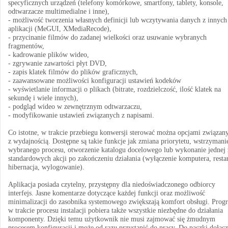
specyficznych urządzeń (telefony komórkowe, smartfony, tablety, konsole,
odtwarzacze multimedialne i inne),
- możliwość tworzenia własnych definicji lub wczytywania danych z innych
aplikacji (MeGUI, XMediaRecode),
- przycinanie filmów do zadanej wielkości oraz usuwanie wybranych
fragmentów,
- kadrowanie plików wideo,
- zgrywanie zawartości płyt DVD,
- zapis klatek filmów do plików graficznych,
- zaawansowane możliwości konfiguracji ustawień kodeków
- wyświetlanie informacji o plikach (bitrate, rozdzielczość, ilość klatek na
sekundę i wiele innych),
- podgląd wideo w zewnętrznym odtwarzaczu,
- modyfikowanie ustawień związanych z napisami.
Co istotne, w trakcie przebiegu konwersji sterować można opcjami związan
z wydajnością. Dostępne są takie funkcje jak zmiana priorytetu, wstrzymani
wybranego procesu, otworzenie katalogu docelowego lub wykonanie jednej 
standardowych akcji po zakończeniu działania (wyłączenie komputera, restar
hibernacja, wylogowanie).
Aplikacja posiada czytelny, przystępny dla niedoświadczonego odbiorcy
interfejs. Jasne komentarze dotyczące każdej funkcji oraz możliwość
minimalizacji do zasobnika systemowego zwiększają komfort obsługi. Prog
w trakcie procesu instalacji pobiera także wszystkie niezbędne do działania
komponenty. Dzięki temu użytkownik nie musi zajmować się żmudnym
procesem konfiguracji i może od razu przystąpić do pracy. Do paczki dołąc