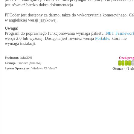
jest również bardzo dobra dokumentacja.
FFCoder jest dostępny za darmo, także do wykorzystania komercyjnego. Ca
w angielskiej wersji językowej.
Uwaga!
Program do poprawnego funkcjonowania wymaga pakietu
.NET Framework
wersji 2.0 lub wyższej. Dostępna jest również wersja
Portable
, która nie
wymaga instalacji.
Producent
:
teejee2008
Oceń pro
Licencja
: Freeware (darmowa)
System Operacyjny
:
Windows XP/Vista/7
Ocena:
4
(
1
gł