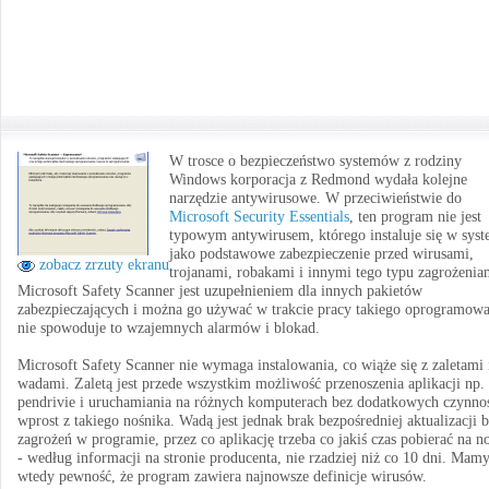
W trosce o bezpieczeństwo systemów z rodziny
Windows korporacja z Redmond wydała kolejne
narzędzie antywirusowe. W przeciwieństwie do
Microsoft Security Essentials
, ten program nie jest
typowym antywirusem, którego instaluje się w syst
jako podstawowe zabezpieczenie przed wirusami,
zobacz zrzuty ekranu
trojanami, robakami i innymi tego typu zagrożenia
Microsoft Safety Scanner jest uzupełnieniem dla innych pakietów
zabezpieczających i można go używać w trakcie pracy takiego oprogramowa
nie spowoduje to wzajemnych alarmów i blokad.
Microsoft Safety Scanner nie wymaga instalowania, co wiąże się z zaletami 
wadami. Zaletą jest przede wszystkim możliwość przenoszenia aplikacji np.
pendrivie i uruchamiania na różnych komputerach bez dodatkowych czynnoś
wprost z takiego nośnika. Wadą jest jednak brak bezpośredniej aktualizacji 
zagrożeń w programie, przez co aplikację trzeba co jakiś czas pobierać na 
- według informacji na stronie producenta, nie rzadziej niż co 10 dni. Mam
wtedy pewność, że program zawiera najnowsze definicje wirusów.