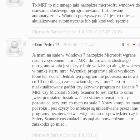
To MRT to nic innego jaki narzędzie microsoftu windows do
usuwania złośliwego oprogramowania. Instalowane
automatycznie z Windom począwszy od 7 i jest co miesiąc
aktualizowane automatycznie lub jak ktoś woli ręcznie
Microsoft Safety Scanner 1.0.3001.0 (05.07.2018)
~Don Pedro.13
| 2016.06.27 11:48
0
Ja mam na stale w Windows 7 narzędzie Microsoft wgrane
razem z systemem - mrt . MRT do usuwania złośliwego
oprogramowania jest ukryty i nie widzisz go ale gdy wpiszes
w ramkę startu mrt : Wyszukaj programy i pliki wyskoczy
tobie ten skaner .Jednak ten program nie pobierasz na nowo
co 10 dni dlatego zastanawiam się czy " mrt " jest to
nieaktualizowany gadżet czy aktywny program na żądanie ?
MRT czy Microsoft Safety Scanner to jest chyba to samo
,więc przestałem instalować ten skaner z tematu strony
pozostając przy tym co mam na stałe ? Nowy komputer ma
pół roku i jest czysty bo infekcje są unicestwiane przez inne
programy bezpieczeństwa ,więc trudno mi powiedzieć czy te
Safety Scanner coś znalazł i usunął ale potwierdzam - nie
zaszkodzi go mieć .
Microsoft Safety Scanner 1.0.3001.0