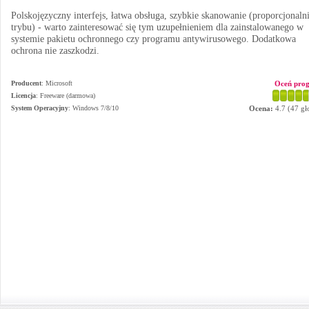
Polskojęzyczny interfejs, łatwa obsługa, szybkie skanowanie (proporcjonaln
trybu) - warto zainteresować się tym uzupełnieniem dla zainstalowanego w
systemie pakietu ochronnego czy programu antywirusowego. Dodatkowa
ochrona nie zaszkodzi.
Producent
:
Microsoft
Oceń pro
Licencja
: Freeware (darmowa)
System Operacyjny
:
Windows 7/8/10
Ocena:
4.7
(
47
gł