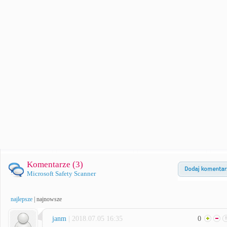
Komentarze (
3
)
Microsoft Safety Scanner
najlepsze
|
najnowsze
janm
| 2018.07.05 16:35
0