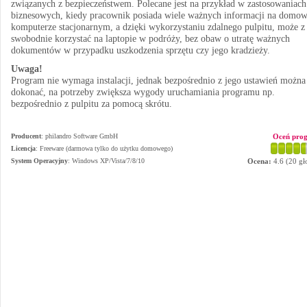
związanych z bezpieczeństwem. Polecane jest na przykład w zastosowaniach
biznesowych, kiedy pracownik posiada wiele ważnych informacji na dom
komputerze stacjonarnym, a dzięki wykorzystaniu zdalnego pulpitu, może z
swobodnie korzystać na laptopie w podróży, bez obaw o utratę ważnych
dokumentów w przypadku uszkodzenia sprzętu czy jego kradzieży.
Uwaga!
Program nie wymaga instalacji, jednak bezpośrednio z jego ustawień można 
dokonać, na potrzeby zwiększa wygody uruchamiania programu np.
bezpośrednio z pulpitu za pomocą skrótu.
Producent
:
philandro Software GmbH
Oceń pro
Licencja
: Freeware (darmowa tylko do użytku domowego)
System Operacyjny
:
Windows XP/Vista/7/8/10
Ocena:
4.6
(
20
gł