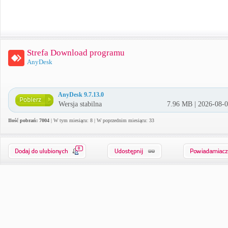
Strefa Download programu
AnyDesk
AnyDesk 9.7.13.0
Wersja stabilna
7.96 MB | 2026-08-
Ilość pobrań: 7004
| W tym miesiącu: 8 | W poprzednim miesiącu: 33
0