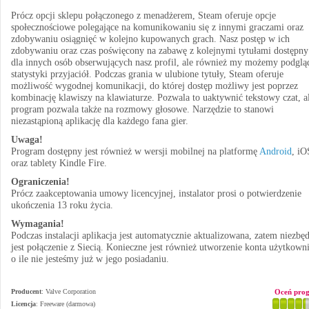
Prócz opcji sklepu połączonego z menadżerem, Steam oferuje opcje
społecznościowe polegające na komunikowaniu się z innymi graczami oraz
zdobywaniu osiągnięć w kolejno kupowanych grach. Nasz postęp w ich
zdobywaniu oraz czas poświęcony na zabawę z kolejnymi tytułami dostępny 
dla innych osób obserwujących nasz profil, ale również my możemy podglą
statystyki przyjaciół. Podczas grania w ulubione tytuły, Steam oferuje
możliwość wygodnej komunikacji, do której dostęp możliwy jest poprzez
kombinację klawiszy na klawiaturze. Pozwala to uaktywnić tekstowy czat, a
program pozwala także na rozmowy głosowe. Narzędzie to stanowi
niezastąpioną aplikację dla każdego fana gier.
Uwaga!
Program dostępny jest również w wersji mobilnej na platformę
Android
, iO
oraz tablety Kindle Fire.
Ograniczenia!
Prócz zaakceptowania umowy licencyjnej, instalator prosi o potwierdzenie
ukończenia 13 roku życia.
Wymagania!
Podczas instalacji aplikacja jest automatycznie aktualizowana, zatem niezbę
jest połączenie z Siecią. Konieczne jest również utworzenie konta użytkown
o ile nie jesteśmy już w jego posiadaniu.
Producent
:
Valve Corporation
Oceń pro
Licencja
: Freeware (darmowa)