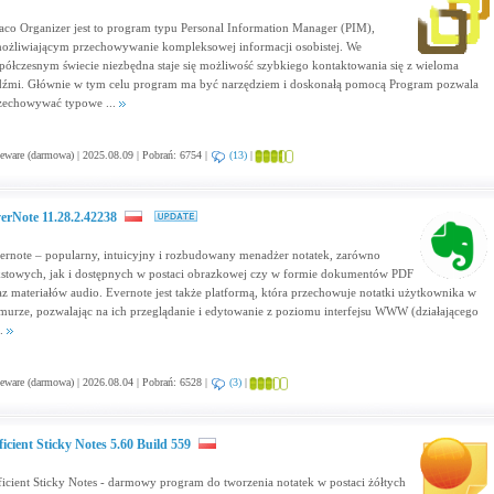
aco Organizer jest to program typu Personal Information Manager (PIM),
ożliwiającym przechowywanie kompleksowej informacji osobistej. We
półczesnym świecie niezbędna staje się możliwość szybkiego kontaktowania się z wieloma
dźmi. Głównie w tym celu program ma być narzędziem i doskonałą pomocą Program pozwala
zechowywać typowe ...
eware (darmowa) | 2025.08.09 | Pobrań: 6754 |
(13)
|
erNote 11.28.2.42238
ernote – popularny, intuicyjny i rozbudowany menadżer notatek, zarówno
kstowych, jak i dostępnych w postaci obrazkowej czy w formie dokumentów PDF
az materiałów audio. Evernote jest także platformą, która przechowuje notatki użytkownika w
murze, pozwalając na ich przeglądanie i edytowanie z poziomu interfejsu WWW (działającego
..
eware (darmowa) | 2026.08.04 | Pobrań: 6528 |
(3)
|
ficient Sticky Notes 5.60 Build 559
ficient Sticky Notes - darmowy program do tworzenia notatek w postaci żółtych