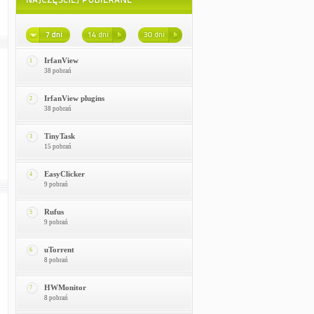
IrfanView
1
38 pobrań
IrfanView plugins
2
38 pobrań
TinyTask
3
15 pobrań
EasyClicker
4
9 pobrań
Rufus
5
9 pobrań
uTorrent
6
8 pobrań
HWMonitor
7
8 pobrań