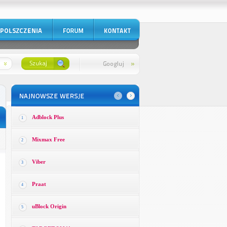
Adblock Plus
1
Mixmax Free
2
Viber
3
Praat
4
uBlock Origin
5