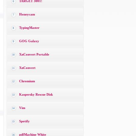
TARGET 3001!
6
Honeycam
7
TypingMaster
8
GOG Galaxy
9
XnConvert Portable
10
XnConvert
11
Chromium
12
Kaspersky Rescue Disk
13
Vim
14
Spotify
15
pdfMachine White
16