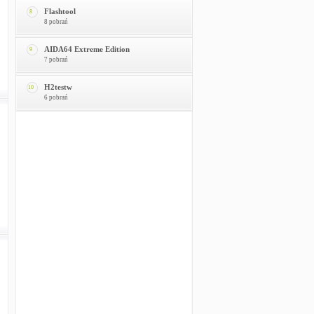
Flashtool
8
8 pobrań
AIDA64 Extreme Edition
9
7 pobrań
H2testw
10
6 pobrań