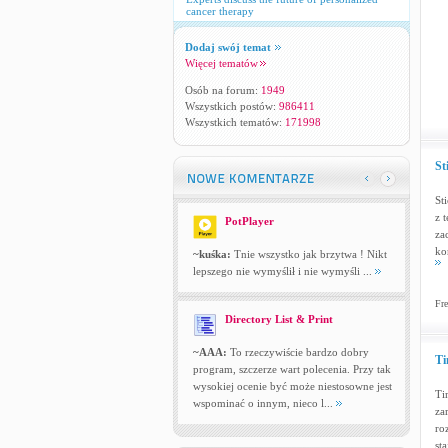
cancer therapy
Dodaj swój temat
Więcej tematów
Osób na forum:
1949
Wszystkich postów:
986411
Wszystkich tematów:
171998
St
St
z 
PotPlayer
za
ko
~kuśka:
Tnie wszystko jak brzytwa ! Nikt
lepszego nie wymyślił i nie wymyśli ...
Fre
Directory List & Print
~AAA:
To rzeczywiście bardzo dobry
Ti
program, szczerze wart polecenia. Przy tak
wysokiej ocenie być może niestosowne jest
Ti
wspominać o innym, nieco l...
za
ro
st