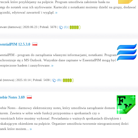
rteczek które przyklejamy na pulpicie. Program umożliwia założenie hasła na
stęp do notatek oraz ich szyfrowanie. Karteczki z notatkami możemy dzielić na grupy, dodawać
łączniki, edytować zawartość i wygląd.
eware (darmowa) | 2020.06.23 | Pobrań: 5678 |
(1)
|
sentialPIM 12.5.3.0
sentialPIM - program do zarządzania własnymi informacjami, notatkami. Program
nchronizuje się z MS Outlook. Wszystkie dane zapisane w EssentialPIM mogą być
bezpieczone hasłem i zaszyfrowane.
al (testowa) | 2025.10.14 | Pobrań: 5438 |
(8)
|
eebie Notes 3.69
eebie Notes - darmowy elektroniczny notes, który umożliwia zarządzanie domem
biurem. Zawiera w sobie wiele funkcji przypomina o spotkaniach czy o
ynnościach które musimy wykonać. Powiadamia o ważnych spotkaniach dźwiękiem i
skakującym okienkiem na pulpicie. Organizer umożliwia tworzenie nieograniczonej ilości
tatek które możem...