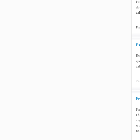
ka
do
za
Fre
Es
Es
sy
za
Tri
Fr
Fr
i 
cz
wy
no