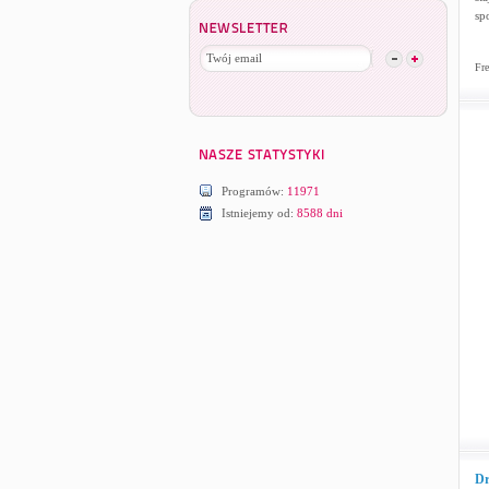
spo
Fre
Programów:
11971
Istniejemy od:
8588 dni
Dr