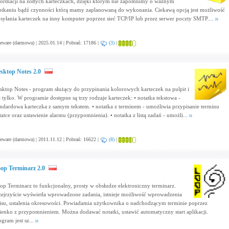
formacji na żółtych karteczkach, dzięki którym nie zapomnimy o ważnym
otkaniu bądź czynności którą mamy zaplanowaną do wykonania. Ciekawą opcją jest możliwość
syłania karteczek na inny komputer poprzez sieć TCP/IP lub przez serwer poczty SMTP....
eware (darmowa) | 2025.01.14 | Pobrań: 17186 |
(3)
|
sktop Notes 2.0
sktop Notes - program służący do przypinania kolorowych karteczek na pulpit i
e tylko. W programie dostępne są trzy rodzaje karteczek: • notatka tekstowa -
andardowa karteczka z samym tekstem. • notatka z terminem - umożliwia przypisanie terminu
tatce oraz ustawienie alarmu (przypomnienia). • notatka z listą zadań - umożli...
eware (darmowa) | 2011.11.12 | Pobrań: 16622 |
(8)
|
op Terminarz 2.0
op Terminarz to funkcjonalny, prosty w obsłudze elektroniczny terminarz.
zejrzyście wyświetla wprowadzone zadania, istnieje możliwość wprowadzenia
isu, ustalenia okresowości. Powiadamia użytkownika o nadchodzącym terminie poprzez
ienko z przypomnieniem. Można dodawać notatki, ustawić automatyczny start aplikacji.
ogram jest sz...