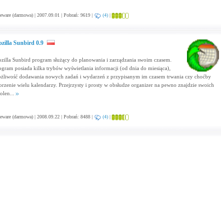
eware (darmowa) | 2007.09.01 | Pobrań: 9619 |
(4)
|
zilla Sunbird 0.9
zilla Sunbird program służący do planowania i zarządzania swoim czasem.
ogram posiada kilka trybów wyświetlania informacji (od dnia do miesiąca),
żliwość dodawania nowych zadań i wydarzeń z przypisanym im czasem trwania czy choćby
orzenie wielu kalendarzy. Przejrzysty i prosty w obsłudze organizer na pewno znajdzie swoich
olen...
eware (darmowa) | 2008.09.22 | Pobrań: 8488 |
(4)
|