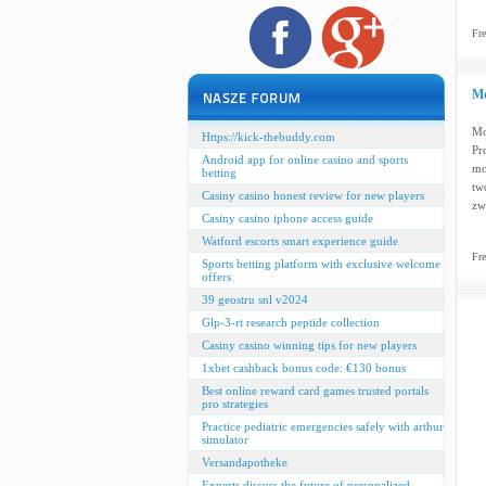
Fre
Mo
Mo
Https://kick-thebuddy.com
Pr
Android app for online casino and sports
mo
betting
tw
Casiny casino honest review for new players
zw
Casiny casino iphone access guide
Watford escorts smart experience guide
Fre
Sports betting platform with exclusive welcome
offers
39 geostru snl v2024
Glp-3-rt research peptide collection
Casiny casino winning tips for new players
1xbet cashback bonus code: €130 bonus
Best online reward card games trusted portals
pro strategies
Practice pediatric emergencies safely with arthur
simulator
Versandapotheke
Experts discuss the future of personalized