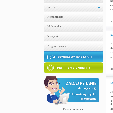
in
sp
Internet
wy
Komunikacja
Fre
Multimedia
De
Narzędzia
De
Programowanie
ni
st
no
Fre
Lo
Lo
Pr
op
ok
Pr
Dołącz do nas na: