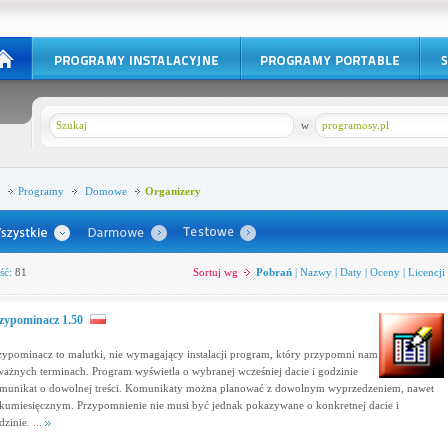
w
programosy.pl
Programy
Domowe
Organizery
ść:
81
Sortuj wg
Pobrań
|
Nazwy
|
Daty
|
Oceny
|
Licencji
zypominacz 1.50
zypominacz to malutki, nie wymagający instalacji program, który przypomni nam
ważnych terminach. Program wyświetla o wybranej wcześniej dacie i godzinie
munikat o dowolnej treści. Komunikaty można planować z dowolnym wyprzedzeniem, nawet
lkumiesięcznym. Przypomnienie nie musi być jednak pokazywane o konkretnej dacie i
zinie. ...