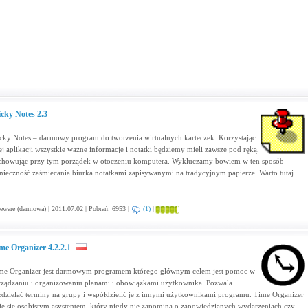
icky Notes 2.3
icky Notes – darmowy program do tworzenia wirtualnych karteczek. Korzystając
tej aplikacji wszystkie ważne informacje i notatki będziemy mieli zawsze pod ręką,
chowując przy tym porządek w otoczeniu komputera. Wykluczamy bowiem w ten sposób
nieczność zaśmiecania biurka notatkami zapisywanymi na tradycyjnym papierze. Warto tutaj ...
eware (darmowa) | 2011.07.02 | Pobrań: 6953 |
(1)
|
me Organizer 4.2.2.1
me Organizer jest darmowym programem którego głównym celem jest pomoc w
rządzaniu i organizowaniu planami i obowiązkami użytkownika. Pozwala
zdzielać terminy na grupy i współdzielić je z innymi użytkownikami programu. Time Organizer
aje się osobistym asystentem, który nigdy nie zapomina o zapowiedzianych wydarzeniach czy