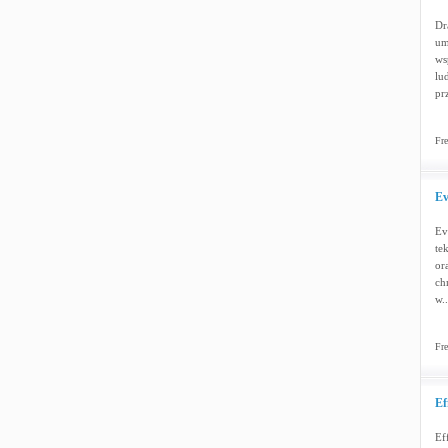
Dr
um
ws
lu
pr
Fre
Ev
Ev
te
or
ch
w.
Fre
Ef
Ef