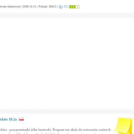
eware (darmowa) | 2008.10.15 | Pobrań: 36613 |
(7)
|
ickies 10.2a
ickies - przypominajki żółte karteczki. Program ten służy do notowania ważnych