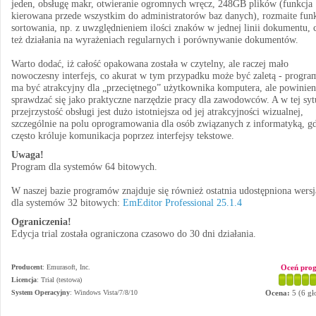
jeden, obsługę makr, otwieranie ogromnych wręcz, 248GB plików (funkcja
kierowana przede wszystkim do administratorów baz danych), rozmaite fun
sortowania, np. z uwzględnieniem ilości znaków w jednej linii dokumentu, 
też działania na wyrażeniach regularnych i porównywanie dokumentów.
Warto dodać, iż całość opakowana została w czytelny, ale raczej mało
nowoczesny interfejs, co akurat w tym przypadku może być zaletą - progra
ma być atrakcyjny dla „przeciętnego” użytkownika komputera, ale powinien
sprawdzać się jako praktyczne narzędzie pracy dla zawodowców. A w tej syt
przejrzystość obsługi jest dużo istotniejsza od jej atrakcyjności wizualnej,
szczególnie na polu oprogramowania dla osób związanych z informatyką, gd
często króluje komunikacja poprzez interfejsy tekstowe.
Uwaga!
Program dla systemów 64 bitowych.
W naszej bazie programów znajduje się również ostatnia udostępniona wersj
dla systemów 32 bitowych:
EmEditor Professional 25.1.4
Ograniczenia!
Edycja trial została ograniczona czasowo do 30 dni działania.
Producent
:
Emurasoft, Inc.
Oceń pro
Licencja
: Trial (testowa)
System Operacyjny
:
Windows Vista/7/8/10
Ocena:
5
(
6
gł