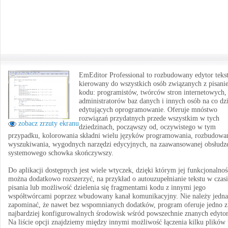
EmEditor Professional to rozbudowany edytor teks
kierowany do wszystkich osób związanych z pisani
kodu: programistów, twórców stron internetowych,
administratorów baz danych i innych osób na co dz
edytujących oprogramowanie. Oferuje mnóstwo
rozwiązań przydatnych przede wszystkim w tych
zobacz zrzuty ekranu
dziedzinach, począwszy od, oczywistego w tym
przypadku, kolorowania składni wielu języków programowania, rozbudowa
wyszukiwania, wygodnych narzędzi edycyjnych, na zaawansowanej obsłudz
systemowego schowka skończywszy.
Do aplikacji dostępnych jest wiele wtyczek, dzięki którym jej funkcjonalnoś
można dodatkowo rozszerzyć, na przykład o autouzupełnianie tekstu w czas
pisania lub możliwość dzielenia się fragmentami kodu z innymi jego
współtwórcami poprzez wbudowany kanał komunikacyjny. Nie należy jedn
zapominać, że nawet bez wspomnianych dodatków, program oferuje jedno z
najbardziej konfigurowalnych środowisk wśród powszechnie znanych edyto
Na liście opcji znajdziemy między innymi możliwość łączenia kilku plików