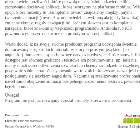
oferuje wiele możliwości, które pozwolą maksymalnie odzwierciedlić
zachowanie docelowej aplikacji, którą tworzymy na platformę mobilną. Wś
opcji, które możemy tu „zaimplementować” znajdziemy między innymi
tworzenie animacji (również w odpowiedzi na wybraną akcję użytkownika),
zmienne ekrany, reguły nawigacji itd. Jednym słowem jest to kompletne
narzędzie, które znakomitej większości programistów Androida lub iOS
powinno wystarczyć do stworzenia prototypu własnej aplikacji.
Warto dodać, iż na swojej stronie producent programu udostępnia świetnie
dopracowaną bazę krótkich tutoriali, w których prostym językiem (po
angielsku) tłumaczone są podstawowe narzędzia edycyjne. Prócz samych fi
dostępne jest również graficzne i tekstowe ich podsumowanie, np. jeśli nie
mamy możliwości odtworzenia dźwięku lub chcemy samodzielnie i szybciej
przyswoić sobie temat. Zdecydowanie warto z nich skorzystać, nawet jeśli n
posługujemy się językiem angielskim. Nagrania są zrealizowane profesjonaln
nawet samo obejrzenie animacji bez pełnego zrozumienia lektora z pewnośc
będzie pomocne.
Uwaga!
Program nie jest już rozwijany i został usunięty z serwerów producenta.
Producent
:
Pixate
Oceń pro
Licencja
: Freeware (darmowa)
System Operacyjny
:
Windows 7/8/10
Ocena:
5
(
2
gł