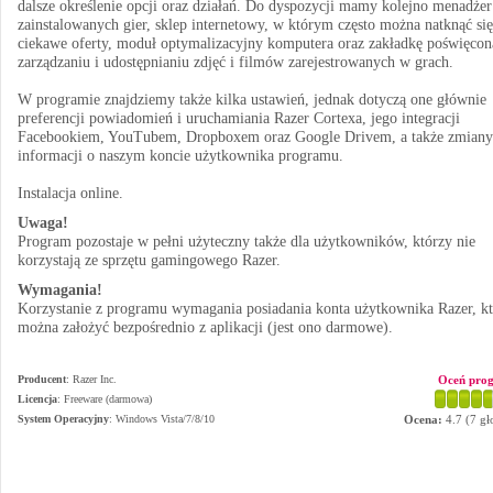
dalsze określenie opcji oraz działań. Do dyspozycji mamy kolejno menadżer
zainstalowanych gier, sklep internetowy, w którym często można natknąć się
ciekawe oferty, moduł optymalizacyjny komputera oraz zakładkę poświęcon
zarządzaniu i udostępnianiu zdjęć i filmów zarejestrowanych w grach.
W programie znajdziemy także kilka ustawień, jednak dotyczą one głównie
preferencji powiadomień i uruchamiania Razer Cortexa, jego integracji
Facebookiem, YouTubem, Dropboxem oraz Google Drivem, a także zmiany
informacji o naszym koncie użytkownika programu.
Instalacja online.
Uwaga!
Program pozostaje w pełni użyteczny także dla użytkowników, którzy nie
korzystają ze sprzętu gamingowego Razer.
Wymagania!
Korzystanie z programu wymagania posiadania konta użytkownika Razer, kt
można założyć bezpośrednio z aplikacji (jest ono darmowe).
Producent
:
Razer Inc.
Oceń pro
Licencja
: Freeware (darmowa)
System Operacyjny
:
Windows Vista/7/8/10
Ocena:
4.7
(
7
gł