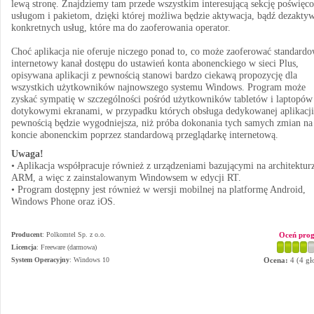
lewą stronę. Znajdziemy tam przede wszystkim interesującą sekcję poświęc
usługom i pakietom, dzięki której możliwa będzie aktywacja, bądź dezakty
konkretnych usług, które ma do zaoferowania operator.
Choć aplikacja nie oferuje niczego ponad to, co może zaoferować standardo
internetowy kanał dostępu do ustawień konta abonenckiego w sieci Plus,
opisywana aplikacji z pewnością stanowi bardzo ciekawą propozycję dla
wszystkich użytkowników najnowszego systemu Windows. Program może
zyskać sympatię w szczególności pośród użytkowników tabletów i laptopów
dotykowymi ekranami, w przypadku których obsługa dedykowanej aplikacji
pewnością będzie wygodniejsza, niż próba dokonania tych samych zmian na
koncie abonenckim poprzez standardową przeglądarkę internetową.
Uwaga!
• Aplikacja współpracuje również z urządzeniami bazującymi na architektur
ARM, a więc z zainstalowanym Windowsem w edycji RT.
• Program dostępny jest również w wersji mobilnej na platformę Android,
Windows Phone oraz iOS.
Producent
:
Polkomtel Sp. z o.o.
Oceń pro
Licencja
: Freeware (darmowa)
System Operacyjny
:
Windows 10
Ocena:
4
(
4
gł