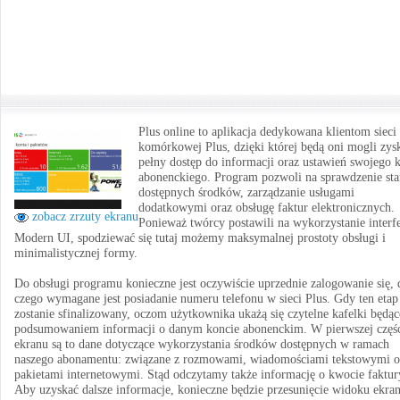
Plus online to aplikacja dedykowana klientom sieci
komórkowej Plus, dzięki której będą oni mogli zys
pełny dostęp do informacji oraz ustawień swojego 
abonenckiego. Program pozwoli na sprawdzenie st
dostępnych środków, zarządzanie usługami
dodatkowymi oraz obsługę faktur elektronicznych.
zobacz zrzuty ekranu
Ponieważ twórcy postawili na wykorzystanie interf
Modern UI, spodziewać się tutaj możemy maksymalnej prostoty obsługi i
minimalistycznej formy.
Do obsługi programu konieczne jest oczywiście uprzednie zalogowanie się, 
czego wymagane jest posiadanie numeru telefonu w sieci Plus. Gdy ten etap
zostanie sfinalizowany, oczom użytkownika ukażą się czytelne kafelki będąc
podsumowaniem informacji o danym koncie abonenckim. W pierwszej częś
ekranu są to dane dotyczące wykorzystania środków dostępnych w ramach
naszego abonamentu: związane z rozmowami, wiadomościami tekstowymi o
pakietami internetowymi. Stąd odczytamy także informację o kwocie faktur
Aby uzyskać dalsze informacje, konieczne będzie przesunięcie widoku ekra