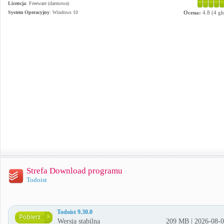
Licencja
: Freeware (darmowa)
System Operacyjny
:
Windows 10
Ocena:
4.8
(
4
gł
Strefa Download programu
Todoist
Todoist 9.30.0
Wersja stabilna
209 MB | 2026-08-