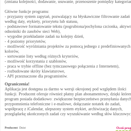
(zmiana kolejności, dodawanie, usuwanie, przenoszenie pomiędzy kategoria
Główne funkcje programu:
- przyjazny system zapytań, pozwalający na błyskawiczne filtrowanie zadań
według daty, etykiety, priorytetu lub statusu,
- podstawowe formatowanie tekstu (pogrubiona/pochylona czcionka, aktyw
odnośniki do zasobów sieci Web),
- wygodne przekładanie zadań na kolejny dzień,
- 4 poziomy priorytetów,
- możliwość wyróżniania projektów za pomocą jednego z predefiniowanych
kolorów,
- sortowanie listy według różnych kryteriów,
- możliwość korzystania z szablonów,
- praca w trybie offline (bez tymczasowego połączenia z Internetem),
- rozbudowane skróty klawiaturowe,
- API przeznaczone dla programistów.
Ograniczenia!
Aplikacja jest dostępna za darmo w wersji okrojonej pod względem ilości
funkcji. Producent oferuje również płatny plan abonamentowy, dzięki któr
program posiada dodatkowo: zwiększone bezpieczeństwo przesyłania danych
przypomnienia telefoniczne i e-mailowe, dołączanie notatek do zadań,
współpracę z iCalendar, ulepszony system etykiet, archiwizację danych,
przeglądarkę ukończonych zadań czy wyszukiwanie według słów kluczowyc
Producent
:
Doist
Oceń pro