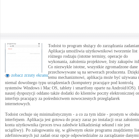
Todoist to program służący do zarządzania zadania
Aplikacja umożliwia użytkownikowi tworzenie list
różnego rodzaju (istotne terminy, operacje do
wykonania, założenia projektowe, listy zakupów itd
Co niezwykle istotne, wszystkie zgromadzone dane
przechowywane są na serwerach producenta. Dzięki
zobacz zrzuty ekranu
temu mechanizmowi, aplikacja może być używana 
niemal dowolnego typu urządzeniach (komputery pracujące pod kontrolą
systemów Windows i Mac OS, tablety i smartfony oparte na Android/iOS).
naszej dyspozycji oddano także dodatki do klientów poczty elektronicznej o
interfejs pracujący za pośrednictwem nowoczesnych przeglądarek
internetowych.
Todoist cechuje się minimalistycznym - a co za tym idzie - prostym w obsł
interfejsem. Aplikacja jest gotowa do pracy zaraz po instalacji oraz założeni
konta użytkownika (proces trwa zaledwie kilkadziesiąt sekund i nie jest
uciążliwy). Po zalogowaniu się, w głównym oknie programu znajdziemy lis
zdefiniowanych już zadań oraz opcje odpowiedzialne za zarządzanie danymi