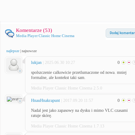
Komentarze (
53
)
Media Player Classic Home Cinema
najlepsze
|
najnowsze
lukjan
| 2025.06.30 10:27
0
spolszczenie calkowicie przetlumaczone od nowa. mniej
formalne, ale kontekst taki sam.
Media Player Classic Home Cinema 2.5.0
HnauHnakrapunt
| 2017.09.20 11:57
0
Nadal jest jako zapasowy na dysku i mimo VLC czasami
ratuje skórę.
Media Player Classic Home Cinema 1.7.13