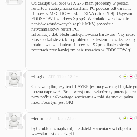
Od zakupu GeForce GTX 275 mam problemy w postaci
restartow i zatrzymania dzialania PC podczas odtwarzania
filmow w MPC-HC w trybie DXVA (directX 9). Uzywam
FDDSHOW i windows Xp sp3. W dodatku załadowanie
napisów wbudowanych w plik MKV, powoduje
natychmiastowy restart PC.
Informacja dot. bledu funkcjonowania hardwaru. Vzy moze
ktos spotkal sie z takim problemem? Jestem juz zniechecony
totalnie wuswietlaniem filmow na PC po kilkudziesieciu
restartach przy kazdej zmianie ustawien w FDDSHOW :(
~Logik
| 2011.11.22 12:49
0
Ciekawe tylko, czy ten PLAYER jest na gwarancji i gdzie g
można naprawić...Bo ta wersja ma uszkodzony potencjometr 
przy próbie całkowitego wyciszenia - robi się znowu pełna
moc. Poza tym jest OK!
~termi
| 2011.10.23 23:24
0
był problem z napisami, ale dzięki komentarzowi dbgoku
wszystko jest ok - dzięki:)