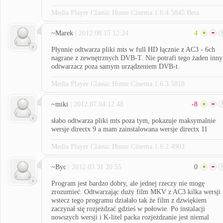
Media Player Classic Home Cinema 1.6.4.5845 Beta
~Marek
| 2012.08.15 12:24
4
Płynnie odtwarza pliki mts w full HD łącznie z AC3 - 6ch
nagrane z zewnętrznych DVB-T. Nie potrafi tego żaden inny
odtwarzacz poza samym urządzeniem DVB-t.
Media Player Classic Home Cinema 1.6.3.5818
~miki
| 2012.07.04 12:48
-8
słabo odtwarza pliki mts poza tym, pokazuje maksymalnie
wersje directx 9 a mam zainstalowana wersje directx 11
Media Player Classic Home Cinema 1.6.2.4902
~Byc
| 2012.03.31 20:55
0
Program jest bardzo dobry, ale jednej rzeczy nie mogę
zrozumieć. Odtwarzając duży film MKV z AC3 kilka wersji
wstecz tego programu działało tak że film z dzwiękiem
zaczynał się rozjeżdzać gdzieś w połowie. Po instalacji
nowszych wersji i K-litel packa rozjeżdzanie jest niemal