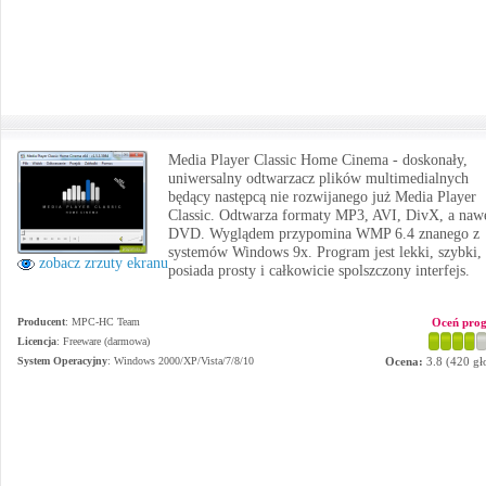
Media Player Classic Home Cinema - doskonały,
uniwersalny odtwarzacz plików multimedialnych
będący następcą nie rozwijanego już Media Player
Classic. Odtwarza formaty MP3, AVI, DivX, a naw
DVD. Wyglądem przypomina WMP 6.4 znanego z
systemów Windows 9x. Program jest lekki, szybki,
zobacz zrzuty ekranu
posiada prosty i całkowicie spolszczony interfejs.
Producent
:
MPC-HC Team
Oceń pro
Licencja
: Freeware (darmowa)
System Operacyjny
:
Windows 2000/XP/Vista/7/8/10
Ocena:
3.8
(
420
gł