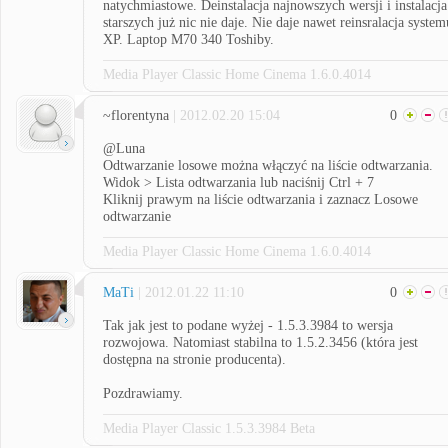
natychmiastowe. Deinstalacja najnowszych wersji i instalacja
starszych już nic nie daje. Nie daje nawet reinsralacja system
XP. Laptop M70 340 Toshiby.
Media Player Classic Home Cinema 1.6.0.4014
~florentyna
| 2012.02.20 15:04
0
@Luna
Odtwarzanie losowe można włączyć na liście odtwarzania.
Widok > Lista odtwarzania lub naciśnij Ctrl + 7
Kliknij prawym na liście odtwarzania i zaznacz Losowe
odtwarzanie
Media Player Classic Home Cinema 1.6.0.4014
MaTi
| 2012.01.22 11:10
0
Tak jak jest to podane wyżej - 1.5.3.3984 to wersja
rozwojowa. Natomiast stabilna to 1.5.2.3456 (która jest
dostępna na stronie producenta).
Pozdrawiamy.
Media Player Classic 1.5.3.3984 Beta