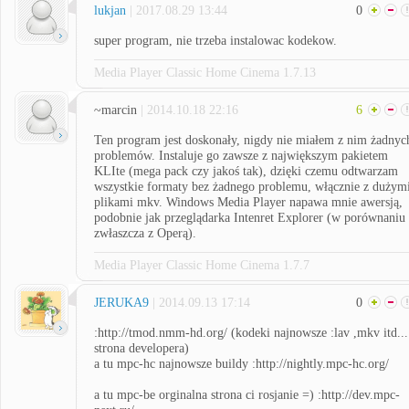
lukjan
| 2017.08.29 13:44
0
super program, nie trzeba instalowac kodekow.
Media Player Classic Home Cinema 1.7.13
~marcin
| 2014.10.18 22:16
6
Ten program jest doskonały, nigdy nie miałem z nim żadnyc
problemów. Instaluje go zawsze z największym pakietem
KLIte (mega pack czy jakoś tak), dzięki czemu odtwarzam
wszystkie formaty bez żadnego problemu, włącznie z dużym
plikami mkv. Windows Media Player napawa mnie awersją,
podobnie jak przeglądarka Intenret Explorer (w porównaniu
zwłaszcza z Operą).
Media Player Classic Home Cinema 1.7.7
JERUKA9
| 2014.09.13 17:14
0
:http://tmod.nmm-hd.org/ (kodeki najnowsze :lav ,mkv itd...
strona developera)
a tu mpc-hc najnowsze buildy :http://nightly.mpc-hc.org/
a tu mpc-be orginalna strona ci rosjanie =) :http://dev.mpc-