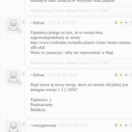
instalujcie sami zobaczycie Wszystko wam pójdzie
Media Player Classic Home Cinema 1.5.3.3965
~Adrian
| 2012.01.15 15:07
0
Tajemnica polega na tym, że to wersja beta,
najprawdopodobniej ze strony
http://www.xvidvideo.ru/media-player-classic-home-cinema-
x86-x64/
Warto to zaznaczyć, żeby nie wprowadzać w błąd.
Media Player Classic Home Cinema 1.5.3.3965
~Adrian
| 2012.01.08 14:43
0
Skąd macie tę nową wersję, skoro na stronie oficjalnej jest
dostępna wersja 1.5.2.3456?
Tajemnica ;)
Pozdrawiamy
Redakcja
~zrezygnowany
| 2011.12.09 12:17
0