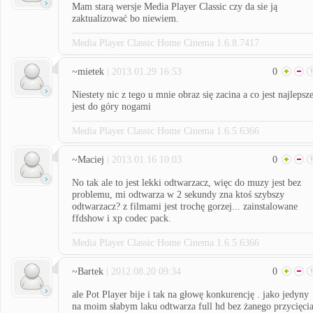
Mam starą wersje Media Player Classic czy da sie ją
zaktualizować bo niewiem.
Media Player Classic Home Cinema 1.6.8.7417
~mietek
| 2013.01.29 16:53
0
Niestety nic z tego u mnie obraz się zacina a co jest najlepsz
jest do góry nogami
Media Player Classic Home Cinema 1.6.5.6366
~Maciej
| 2013.01.16 10:03
0
No tak ale to jest lekki odtwarzacz, więc do muzy jest bez
problemu, mi odtwarza w 2 sekundy zna ktoś szybszy
odtwarzacz? z filmami jest trochę gorzej... zainstalowane
ffdshow i xp codec pack.
Media Player Classic Home Cinema 1.6.5.6366
~Bartek
| 2012.08.20 09:34
0
ale Pot Player bije i tak na głowę konkurencję . jako jedyny
na moim słabym laku odtwarza full hd bez żanego przycięcia