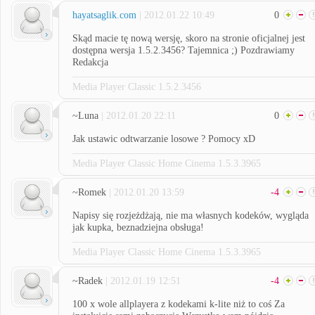
hayatsaglik.com
| 2012.01.22 10:49
0
Skąd macie tę nową wersję, skoro na stronie oficjalnej jest
dostępna wersja 1.5.2.3456? Tajemnica ;) Pozdrawiamy
Redakcja
Media Player Classic 1.5.2.3456
~Luna
| 2012.01.20 22:11
0
Jak ustawic odtwarzanie losowe ? Pomocy xD
Media Player Classic Home Cinema 1.5.3.3965
~Romek
| 2012.01.20 13:59
-4
Napisy się rozjeżdżają, nie ma własnych kodeków, wygląda
jak kupka, beznadziejna obsługa!
Media Player Classic Home Cinema 1.5.3.3965
~Radek
| 2012.01.19 12:51
-4
100 x wole allplayera z kodekami k-lite niż to coś Za