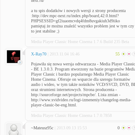
next.ru/
a tu spis dodatków i nowych wersji z strony producenta
:http://dev.mpc-next.ru/index.php/board,42.0.html?
PHPSESSID=gf2iuaomcvdq4fdm8uvgakiuh3d9iiko
pamiętaj że można znaleźć wszystko problem jest w tym czy
to jest stabilne ;)
Media Player Classic Home Cinema 1.7.6 Build 235 Beta
X-Ray70
| 2013.11.04 16:46
55
Pojawiła się nowa wersja odtwarzacza - Media Player Classi
- BE 1.3.0.3. Program stworzony na bazie programów Medi
Player Classic i bardzo popularnego Media Player Classic
Home Cinema. Oferuje on wsparcie dla szeregu formatów
audio i wideo, w tym także nośników VCD/SVCD, DVD, B
oraz strumieni internetowych. Strona producenta -
http://sourceforge.net/projects/mpcbe/. Lista zmian -
http://www.xvidvideo.ru/logi-izmeneniy/changelog-media-
player-classic-be-eng.html.
Media Player Classic Home Cinema 1.7.0.7858
~Mateusz95c
| 2013.09.13 15:53
0