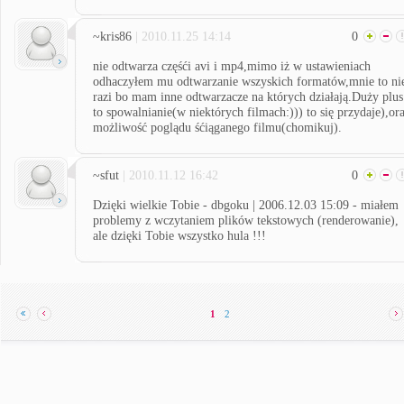
~kris86
| 2010.11.25 14:14
0
nie odtwarza częśći avi i mp4,mimo iż w ustawieniach
odhaczyłem mu odtwarzanie wszyskich formatów,mnie to ni
razi bo mam inne odtwarzacze na których działają.Duży plus
to spowalnianie(w niektórych filmach:))) to się przydaje),or
możliwość poglądu śćiąganego filmu(chomikuj).
~sfut
| 2010.11.12 16:42
0
Dzięki wielkie Tobie - dbgoku | 2006.12.03 15:09 - miałem
problemy z wczytaniem plików tekstowych (renderowanie),
ale dzięki Tobie wszystko hula !!!
1
2