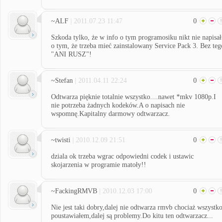
~ALF
| 2011.07.23 11:47
0
Szkoda tylko, że w info o tym programosiku nikt nie napisał
o tym, że trzeba mieć zainstalowany Service Pack 3. Bez teg
"ANI RUSZ"!
~Stefan
| 2011.04.11 22:24
0
Odtwarza pięknie totalnie wszystko....nawet *mkv 1080p.I
nie potrzeba żadnych kodeków.A o napisach nie
wspomnę.Kapitalny darmowy odtwarzacz.
~twisti
| 2010.12.09 21:51
0
dziala ok trzeba wgrac odpowiedni codek i ustawic
skojarzenia w programie matoły!!
~FackingRMVB
| 2010.12.03 17:00
0
Nie jest taki dobry,dalej nie odtwarza rmvb chociaż wszystk
poustawiałem,dalej są problemy.Do kitu ten odtwarzacz...