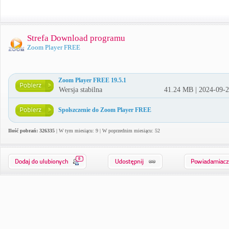
Strefa Download programu
Zoom Player FREE
Zoom Player FREE 19.5.1
Wersja stabilna
41.24 MB | 2024-09-
Spolszczenie do Zoom Player FREE
Ilość pobrań: 326335
| W tym miesiącu: 9 | W poprzednim miesiącu: 52
0