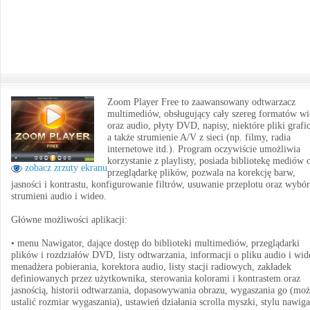
Zoom Player Free to zaawansowany odtwarzacz
multimediów, obsługujący cały szereg formatów w
oraz audio, płyty DVD, napisy, niektóre pliki grafi
a także strumienie A/V z sieci (np. filmy, radia
internetowe itd.). Program oczywiście umożliwia
korzystanie z playlisty, posiada bibliotekę mediów 
zobacz zrzuty ekranu
przeglądarkę plików, pozwala na korekcję barw,
jasności i kontrastu, konfigurowanie filtrów, usuwanie przeplotu oraz wybór
strumieni audio i wideo.
Główne możliwości aplikacji:
• menu Nawigator, dające dostęp do biblioteki multimediów, przeglądarki
plików i rozdziałów DVD, listy odtwarzania, informacji o pliku audio i wid
menadżera pobierania, korektora audio, listy stacji radiowych, zakładek
definiowanych przez użytkownika, sterowania kolorami i kontrastem oraz
jasnością, historii odtwarzania, dopasowywania obrazu, wygaszania go (mo
ustalić rozmiar wygaszania), ustawień działania scrolla myszki, stylu nawiga