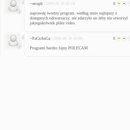
~seraph
| 2009.06.26 03:18
0
naprawdę świetny program. według mnie najlepszy z
dostępnych odtwarzaczy, nie zdarzyło sie żeby nie otworzył
jakiegokolwiek pliku video.
~PaCzAnGa
| 2006.08.30 18:09
0
Programi bardzo fajny POLECAM