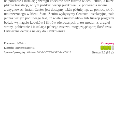
na pobranie i instalację szeregu kodeków oraz filtrów wideo i audio, a także
plików translacji, w tym polskiej wersji językowej. Z pobierania można
zrezygnować, Install Center jest dostępny także później np. za pomocą skrót
umieszczonego w Menu Start. Zanim wyłączymy Centrum instalacyjne, nal
jednak wziąźć pod uwagę fakt, iż wiele z multimediów lub funkcji program
będzie wymagało kodeków i filtrów oferowanych przez moduł. Z drugiej
strony, pobieranie i instalacja pełnego zestawu mogą zająć sporą ilość czasu.
Ostateczna decyzja należy do użytkownika.
Producent
:
InMatrix
Oceń pro
Licencja
: Freeware (darmowa)
System Operacyjny
:
Windows 98/Me/NT/2000/XP/Vista/7/8/10
Ocena:
3.6
(
89
gł