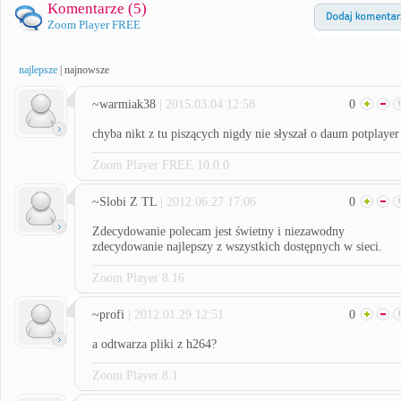
Komentarze (
5
)
Zoom Player FREE
najlepsze
|
najnowsze
~warmiak38
| 2015.03.04 12:58
0
chyba nikt z tu piszących nigdy nie słyszał o daum potplayer
Zoom Player FREE 10.0.0
~Slobi Z TL
| 2012.06.27 17:06
0
Zdecydowanie polecam jest świetny i niezawodny
zdecydowanie najlepszy z wszystkich dostępnych w sieci.
Zoom Player 8.16
~profi
| 2012.01.29 12:51
0
a odtwarza pliki z h264?
Zoom Player 8.1