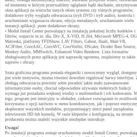
od momentu w którym przerwaliśmy oglądanie bądź słuchanie, utrzymywan
okna aplikacji na wierzchu innych okien systemu czy różnych programów,
dodatkowe tryby wyglądu odtwarzacza (tryb DVD i tryb audio), kontrola i
uruchamianie wygaszacza ekranu, edycja metadanych, uruchamianie wielu
instancji aplikacji, puste dodatkowe ekrany,
• Moduł Install Center pozwalający na instalację pokaźnej liczby kodeków i
filtrów, wsparcie m.in. dla, Div-X, X-VID, H.264, Microsoft MPEG-4, O
Matroska, platformy FFDShow, LAV Filters, Gabest, Haali, Mad-VR,
AC3Filter, CoreAAC, CoreAVC, CoreVorbis, DScaler, Dcoder Bass Source,
Monkey Audio, MMSwitch, Enhanced Video Renderer. Lista formatów
obsługiwanych przez aplikację jest naprawdę ogromna, znajdziemy tu także 
napisów i obrazy.
Szata graficzna programu posiada elegancki i nowoczesny wygląd, dostępny
jest wiele motywów, można również dowolnie regulować barwy interfejsu. 
obsługą odtwarzacza powinny sobie poradzić także mało zaawansowane
informatycznie osoby, chociaż odpowiednie używanie niektórych funkcji
wymaga już posiadania większej wiedzy o multimediach i ich kodowaniu. 
tego, program jest intuicyjny w obsłudze, ciekawe rozwiązanie to możliwoś
korzystania z opcji zarówno w menu kontekstowym, jak i poprzez estetyczn
eksplorator wszystkich modułów, przypominający nieco panel zarządzania
telewizorem HD lub konsolą. W razie kłopotów z konfiguracją, na stronie
producenta można znaleźć wszystkie niezbędne instrukcje.
Uwaga!
Po instalacji programu zostaje uruchomiony moduł Install Center, pozwalaj