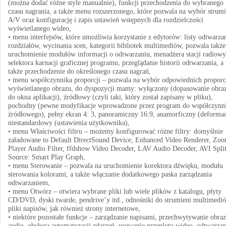
(można dodać różne style manualnie), funkcji przechodzenia do wybranego
czasu nagrania, a także menu rozszerzonego, które pozwala na wybór strumi
A/V oraz konfigurację i zapis ustawień wstępnych dla rozdzielczości
wyświetlanego wideo,
• menu interfejsów, które umożliwia korzystanie z edytorów: listy odtwarzan
rozdziałów, wycinania scen, kategorii bibliotek multimediów, pozwala także
uruchomienie modułów informacji o odtwarzaniu, menadżera stacji radiowy
selektora karnacji graficznej programu, przeglądanie historii odtwarzania, a
także przechodzenie do określonego czasu nagrań,
• menu współczynnika proporcji – pozwala na wybór odpowiednich proporc
wyświetlanego obrazu, do dyspozycji mamy: wyłączony (dopasowanie obra
do okna aplikacji), źródłowy (czyli taki, który został zapisany w pliku),
pochodny (pewne modyfikacje wprowadzone przez program do współczynn
źródłowego), pełny ekran 4: 3, panoramiczny 16:9, anamorficzny (deformac
niestandardowy (ustawienia użytkownika),
• menu Właściwości filtru – możemy konfigurować różne filtry: domyślnie
załadowane to Default DirectSound Device, Enhanced Video Renderer, Zo
Player Audio Filter, ffdshow Video Decoder, LAV Audio Decoder, AVI Split
Source: Smart Play Graph,
• menu Sterowanie – pozwala na uruchomienie korektora dźwięku, modułu
sterowania kolorami, a także włączanie dodatkowego paska zarządzania
odtwarzaniem,
• menu Otwórz – otwiera wybrane pliki lub wiele plików z katalogu, płyty
CD/DVD, dyski twarde, pendrive’y itd., odnośniki do strumieni multimedi
pliki napisów, jak również strony internetowe,
• niektóre pozostałe funkcje – zarządzanie napisami, przechwytywanie obraz
audio, obsługa automatyzacji zdarzeń, usuwanie przeplotu wideo, odtwarzan