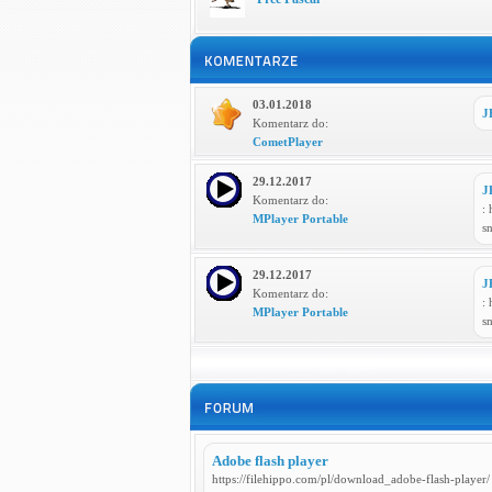
03.01.2018
J
Komentarz do:
CometPlayer
29.12.2017
J
Komentarz do:
:
MPlayer Portable
s
29.12.2017
J
Komentarz do:
:
MPlayer Portable
s
Adobe flash player
https://filehippo.com/pl/download_adobe-flash-player/