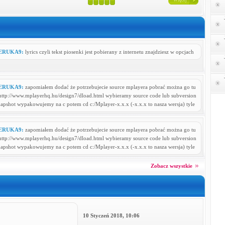
Więcej
ERUKA9:
lyrics czyli tekst piosenki jest pobierany z internetu znajdziesz w opcjach
ERUKA9:
zapomiałem dodać że potrzebujecie source mplayera pobrać można go tu
 http://www.mplayerhq.hu/design7/dload.html wybieramy source code lub subversion
napshot wypakowujemy na c potem cd c:/Mplayer-x.x.x (-x.x.x to nasza wersja) tyle
ERUKA9:
zapomiałem dodać że potrzebujecie source mplayera pobrać można go tu
 http://www.mplayerhq.hu/design7/dload.html wybieramy source code lub subversion
napshot wypakowujemy na c potem cd c:/Mplayer-x.x.x (-x.x.x to nasza wersja) tyle
Zobacz wszystkie
10 Styczeń 2018, 10:06