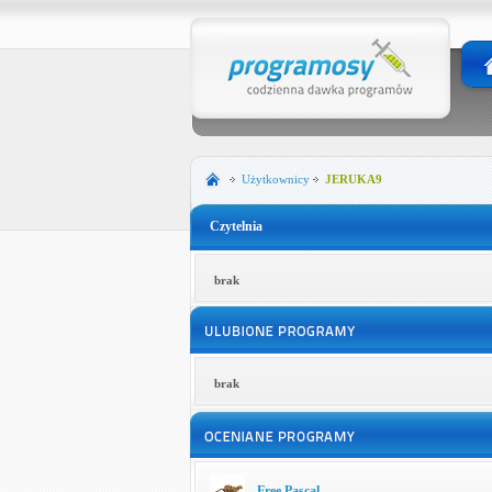
Użytkownicy
JERUKA9
Czytelnia
brak
brak
Free Pascal