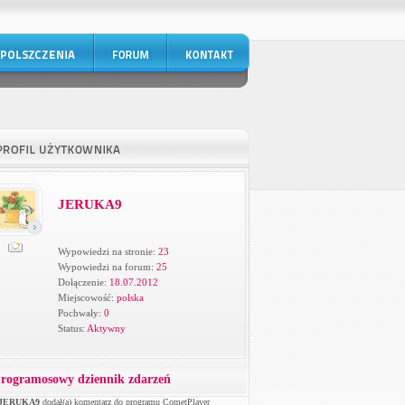
JERUKA9
Wypowiedzi na stronie:
23
Wypowiedzi na forum:
25
Dołączenie:
18.07.2012
Miejscowość:
polska
Pochwały:
0
Status:
Aktywny
rogramosowy dziennik zdarzeń
JERUKA9
dodał(a) komentarz do programu CometPlayer