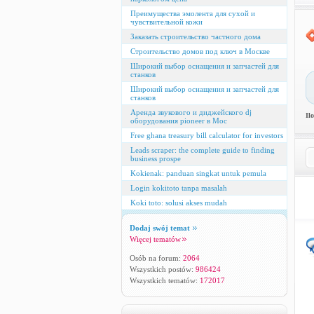
Преимущества эмолента для сухой и
чувствительной кожи
Заказать строительство частного дома
Строительство домов под ключ в Москве
Широкий выбор оснащения и запчастей для
станков
Широкий выбор оснащения и запчастей для
станков
Аренда звукового и диджейского dj
Il
оборудования pioneer в Мос
Free ghana treasury bill calculator for investors
Leads scraper: the complete guide to finding
business prospe
Kokienak: panduan singkat untuk pemula
Login kokitoto tanpa masalah
Koki toto: solusi akses mudah
Dodaj swój temat
Więcej tematów
Osób na forum:
2064
Wszystkich postów:
986424
Wszystkich tematów:
172017