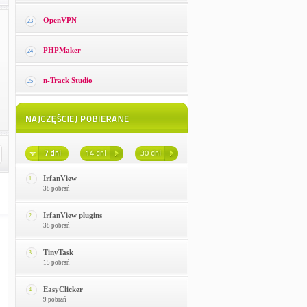
OpenVPN
23
PHPMaker
24
n-Track Studio
25
IrfanView
1
38 pobrań
IrfanView plugins
2
38 pobrań
TinyTask
3
15 pobrań
EasyClicker
4
9 pobrań