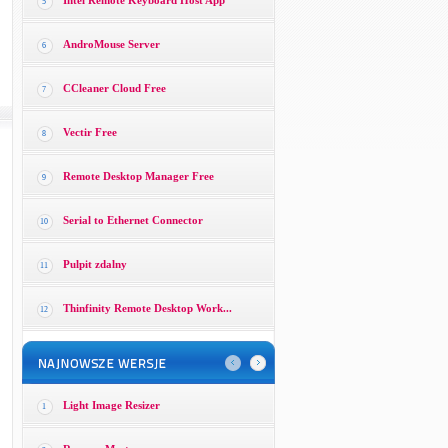
Intel Remote Keyboard Host App
5
AndroMouse Server
6
CCleaner Cloud Free
7
Vectir Free
8
Remote Desktop Manager Free
9
Serial to Ethernet Connector
10
Pulpit zdalny
11
Thinfinity Remote Desktop Work...
12
Light Image Resizer
1