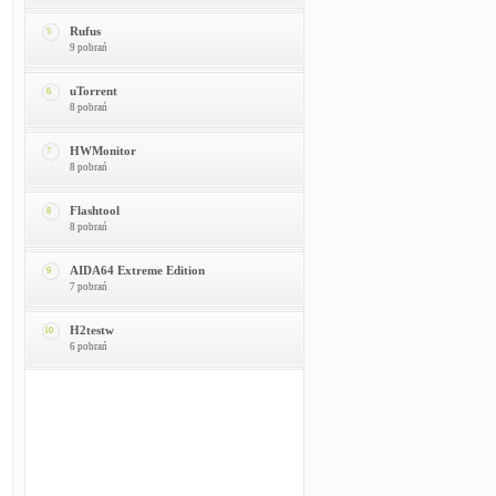
Rufus
5
9 pobrań
uTorrent
6
8 pobrań
HWMonitor
7
8 pobrań
Flashtool
8
8 pobrań
AIDA64 Extreme Edition
9
7 pobrań
H2testw
10
6 pobrań