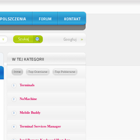
Terminals
1
NoMachine
2
Mobile Buddy
3
Terminal Services Manager
4