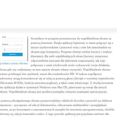
Screenhero to program przeznaczony do współdzielenia ekranu za
pomocą Internetu. Dzięki aplikacji będziemy w stanie połączyć się z
innym użytkownikiem i pracować wraz z nim lub samodzielnie na
ekranie jego komputera. Program oferuje osobne kursory i wejścia
klawiatury dla osób współdzielących ekran (kursory oznaczono
odpowiednimi nazwami dla ułatwienia rozpoznania), tak więc
zobacz zrzuty ekranu
połączony z nami użytkownik może wykonywać swoje działania,
dczas gdy my realizujemy na tym samym ekranie własne czynności. Współdzielenie ekranu
winno przebiegać bez opóźnień, nawet dla rozdzielczości HD. W trakcie współpracy
ytkownicy mogą komunikować się ze sobą za pomocą głosu (dźwięk o wysokiej częstotliwości
óbkowania 48 KHz, funkcja usuwania pogłosu), a także czatu tekstowego. Z chwilą tworzenia
isu aplikacja działa w systemach Windows oraz Mac OS, planowane są wersje dla innych
atform. Współdzielenie ekranu jest możliwe pomiędzy różnymi systemami operacyjnymi.
 pomocą udostępnionego ekranu przeprowadzimy właściwie dowolne czynności na zdalnym
mputerze – począwszy od edycji dokumentów, odtwarzania multimediów i przeglądania
ternetu, aż po korzystanie z zaawansowanych narzędzi do tworzenia oprogramowania, obróbki
aficznej czy edycji materiałów wideo. Z tego powodu aplikacja jest przydatna zarówno dla