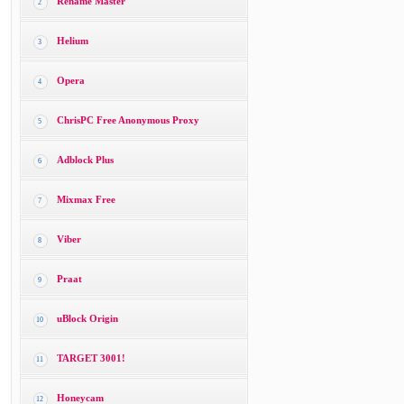
Rename Master
2
Helium
3
Opera
4
ChrisPC Free Anonymous Proxy
5
Adblock Plus
6
Mixmax Free
7
Viber
8
Praat
9
uBlock Origin
10
TARGET 3001!
11
Honeycam
12