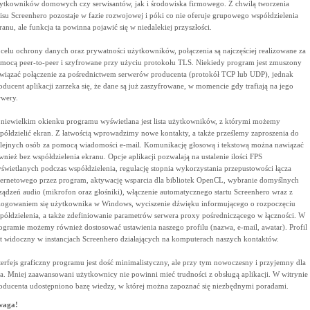
ytkowników domowych czy serwisantów, jak i środowiska firmowego. Z chwilą tworzenia
isu Screenhero pozostaje w fazie rozwojowej i póki co nie oferuje grupowego współdzielenia
ranu, ale funkcja ta powinna pojawić się w niedalekiej przyszłości.
celu ochrony danych oraz prywatności użytkowników, połączenia są najczęściej realizowane za
mocą peer-to-peer i szyfrowane przy użyciu protokołu TLS. Niekiedy program jest zmuszony
wiązać połączenie za pośrednictwem serwerów producenta (protokół TCP lub UDP), jednak
oducent aplikacji zarzeka się, że dane są już zaszyfrowane, w momencie gdy trafiają na jego
rwery.
niewielkim okienku programu wyświetlana jest lista użytkowników, z którymi możemy
półdzielić ekran. Z łatwością wprowadzimy nowe kontakty, a także prześlemy zaproszenia do
lejnych osób za pomocą wiadomości e-mail. Komunikację głosową i tekstową można nawiązać
wnież bez współdzielenia ekranu. Opcje aplikacji pozwalają na ustalenie ilości FPS
świetlanych podczas współdzielenia, regulację stopnia wykorzystania przepustowości łącza
ternetowego przez program, aktywację wsparcia dla bibliotek OpenCL, wybranie domyślnych
ządzeń audio (mikrofon oraz głośniki), włączenie automatycznego startu Screenhero wraz z
logowaniem się użytkownika w Windows, wyciszenie dźwięku informującego o rozpoczęciu
półdzielenia, a także zdefiniowanie parametrów serwera proxy pośredniczącego w łączności. W
ogramie możemy również dostosować ustawienia naszego profilu (nazwa, e-mail, awatar). Profil
st widoczny w instancjach Screenhero działających na komputerach naszych kontaktów.
terfejs graficzny programu jest dość minimalistyczny, ale przy tym nowoczesny i przyjemny dla
a. Mniej zaawansowani użytkownicy nie powinni mieć trudności z obsługą aplikacji. W witrynie
oducenta udostępniono bazę wiedzy, w której można zapoznać się niezbędnymi poradami.
waga!