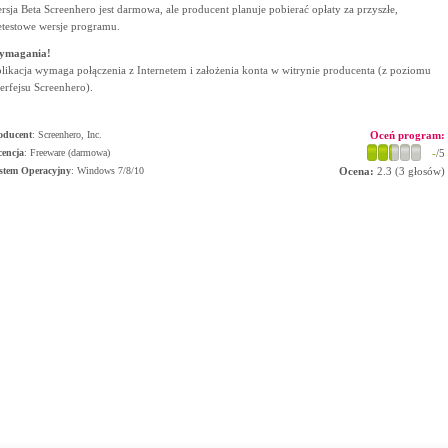
rsja Beta Screenhero jest darmowa, ale producent planuje pobierać opłaty za przyszłe,
etestowe wersje programu.
ymagania!
likacja wymaga połączenia z Internetem i założenia konta w witrynie producenta (z poziomu
terfejsu Screenhero).
oducent
:
Screenhero, Inc.
Oceń program:
cencja
: Freeware (darmowa)
-
/5
stem Operacyjny
:
Windows 7/8/10
Ocena:
2.3
(
3
głosów)