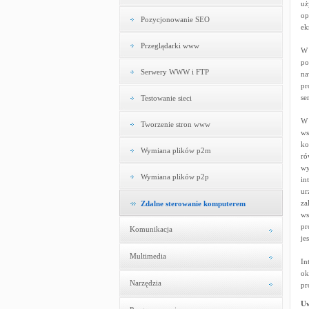
uż
op
Pozycjonowanie SEO
ek
Przeglądarki www
W 
po
Serwery WWW i FTP
na
pr
se
Testowanie sieci
W 
Tworzenie stron www
ws
ko
Wymiana plików p2m
ró
wy
Wymiana plików p2p
in
ur
za
Zdalne sterowanie komputerem
ws
pr
Komunikacja
je
Multimedia
In
ok
Narzędzia
pr
U