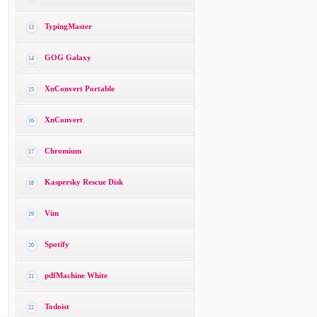
TypingMaster
13
GOG Galaxy
14
XnConvert Portable
15
XnConvert
16
Chromium
17
Kaspersky Rescue Disk
18
Vim
19
Spotify
20
pdfMachine White
21
Todoist
22