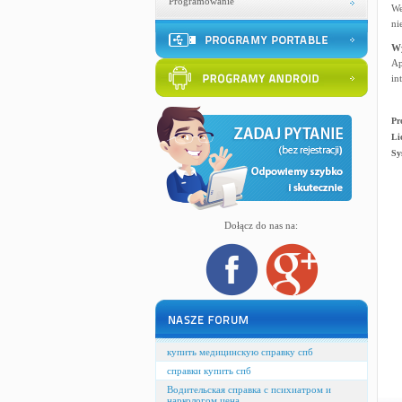
Programowanie
We
ni
W
Ap
in
Pr
Li
Sy
Dołącz do nas na:
купить медицинскую справку спб
справки купить спб
Водительская справка с психиатром и
наркологом цена