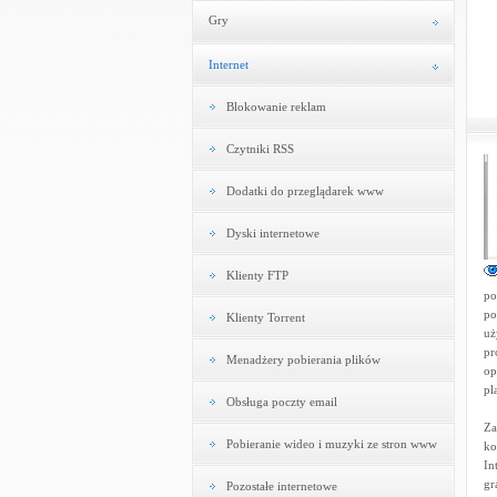
Gry
Internet
Blokowanie reklam
Czytniki RSS
Dodatki do przeglądarek www
Dyski internetowe
Klienty FTP
po
po
Klienty Torrent
uż
pr
Menadżery pobierania plików
op
pl
Obsługa poczty email
Za
Pobieranie wideo i muzyki ze stron www
ko
In
gr
Pozostałe internetowe