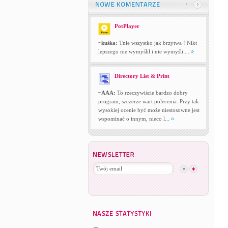
PotPlayer
~kuśka:
Tnie wszystko jak brzytwa ! Nikt
lepszego nie wymyślił i nie wymyśli ...
Directory List & Print
~AAA:
To rzeczywiście bardzo dobry
program, szczerze wart polecenia. Przy tak
wysokiej ocenie być może niestosowne jest
wspominać o innym, nieco l...