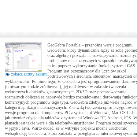
GeoGebra Portable – przenośna wersja programu
GeoGebra, który dynamicznie łączy ze sobą geomet
oraz algebrę i pozwala na rozwiązywanie rozmaity
problemów matematycznych w sposób interaktywny
m.in. poprzez wykorzystanie funkcji systemu CAS.
Program jest przeznaczony dla uczniów szkół
zobacz zrzuty ekranu
podstawowych i średnich, studentów, nauczycieli o
wykładowców. Pomimo tego, że GeoGebra jest oprogramowaniem darmo
(o otwartym kodzie źródłowym), jej możliwości w zakresie tworzenia
wektorowych obiektów geometrycznych 2D/3D oraz przeprowadzania
rozmaitych obliczeń są naprawdę bardzo rozbudowane i dorównują funkcjo
komercyjnych programów tego typu. GeoGebra zdobyła już wiele nagród w
kategorii aplikacji matematycznych. Z chwilą tworzenia opisu przygotowan
wersje programu dla komputerów PC z systemami Windows, Mac OS i Linu
jak również edycje dla tabletów z systemami Windows RT, Android, iOS. 
planach jest także wersja dla telefonów/smartfonów. Program został stworz
w języku Java. Warto dodać, że w witrynie projektu można uruchomić
webaplikację GeoGebra, która zadziała w przeglądarce internetowej systemu