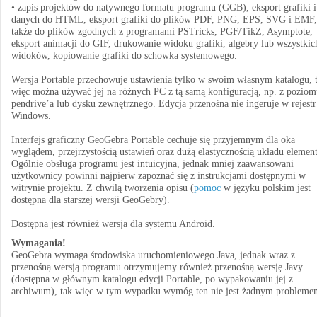
• zapis projektów do natywnego formatu programu (GGB), eksport grafiki i
danych do HTML, eksport grafiki do plików PDF, PNG, EPS, SVG i EMF,
także do plików zgodnych z programami PSTricks, PGF/TikZ, Asymptote,
eksport animacji do GIF, drukowanie widoku grafiki, algebry lub wszystkic
widoków, kopiowanie grafiki do schowka systemowego.
Wersja Portable przechowuje ustawienia tylko w swoim własnym katalogu, 
więc można używać jej na różnych PC z tą samą konfiguracją, np. z poziom
pendrive’a lub dysku zewnętrznego. Edycja przenośna nie ingeruje w rejestr
Windows.
Interfejs graficzny GeoGebra Portable cechuje się przyjemnym dla oka
wyglądem, przejrzystością ustawień oraz dużą elastycznością układu elemen
Ogólnie obsługa programu jest intuicyjna, jednak mniej zaawansowani
użytkownicy powinni najpierw zapoznać się z instrukcjami dostępnymi w
witrynie projektu. Z chwilą tworzenia opisu (
pomoc
w języku polskim jest
dostępna dla starszej wersji GeoGebry).
Dostępna jest również wersja dla systemu Android.
Wymagania!
GeoGebra wymaga środowiska uruchomieniowego Java, jednak wraz z
przenośną wersją programu otrzymujemy również przenośną wersję Javy
(dostępna w głównym katalogu edycji Portable, po wypakowaniu jej z
archiwum), tak więc w tym wypadku wymóg ten nie jest żadnym probleme