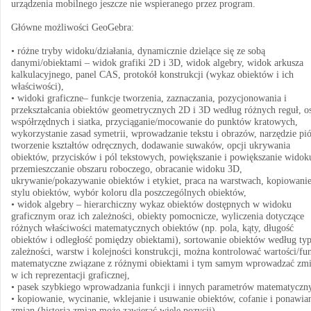
urządzenia mobilnego jeszcze nie wspieranego przez program.
Główne możliwości GeoGebra:
• różne tryby widoku/działania, dynamicznie dzielące się ze sobą
danymi/obiektami – widok grafiki 2D i 3D, widok algebry, widok arkusza
kalkulacyjnego, panel CAS, protokół konstrukcji (wykaz obiektów i ich
właściwości),
• widoki graficzne– funkcje tworzenia, zaznaczania, pozycjonowania i
przekształcania obiektów geometrycznych 2D i 3D według różnych reguł, os
współrzędnych i siatka, przyciąganie/mocowanie do punktów kratowych,
wykorzystanie zasad symetrii, wprowadzanie tekstu i obrazów, narzędzie pió
tworzenie kształtów odręcznych, dodawanie suwaków, opcji ukrywania
obiektów, przycisków i pól tekstowych, powiększanie i powiększanie widok
przemieszczanie obszaru roboczego, obracanie widoku 3D,
ukrywanie/pokazywanie obiektów i etykiet, praca na warstwach, kopiowani
stylu obiektów, wybór koloru dla poszczególnych obiektów,
• widok algebry – hierarchiczny wykaz obiektów dostępnych w widoku
graficznym oraz ich zależności, obiekty pomocnicze, wyliczenia dotyczące
różnych właściwości matematycznych obiektów (np. pola, kąty, długość
obiektów i odległość pomiędzy obiektami), sortowanie obiektów według typ
zależności, warstw i kolejności konstrukcji, można kontrolować wartości/fu
matematyczne związane z różnymi obiektami i tym samym wprowadzać zm
w ich reprezentacji graficznej,
• pasek szybkiego wprowadzania funkcji i innych parametrów matematyczn
• kopiowanie, wycinanie, wklejanie i usuwanie obiektów, cofanie i ponawia
zmian (historia zmian może zawierać wiele pozycji),