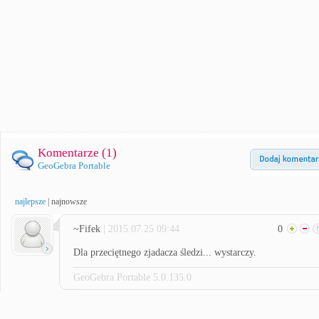
Komentarze (
1
)
GeoGebra Portable
najlepsze
|
najnowsze
~Fifek
| 2015.07.25 09:44
0
Dla przeciętnego zjadacza śledzi... wystarczy.
GeoGebra Portable 5.0.135.0