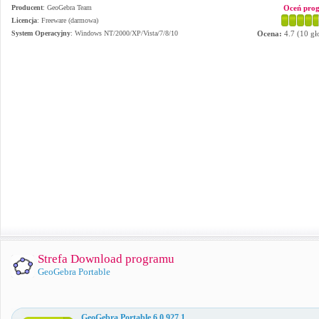
Producent
:
GeoGebra Team
Oceń pro
Licencja
: Freeware (darmowa)
System Operacyjny
:
Windows NT/2000/XP/Vista/7/8/10
Ocena:
4.7
(
10
gł
Strefa Download programu
GeoGebra Portable
GeoGebra Portable 6.0.927.1