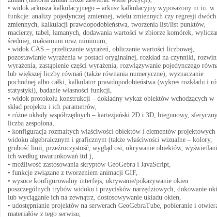
• widok arkusza kalkulacyjnego – arkusz kalkulacyjny wyposażony m.in. w
funkcje: analizy pojedynczej zmiennej, wielu zmiennych czy regresji dwóch
zmiennych, kalkulacji prawdopodobieństwa, tworzenia list/list punktów,
macierzy, tabel, łamanych, dodawania wartości w zbiorze komórek, wylicza
średniej, maksimum oraz minimum,
• widok CAS – przeliczanie wyrażeń, obliczanie wartości liczbowej,
pozostawianie wyrażenia w postaci oryginalnej, rozkład na czynniki, rozwin
wyrażenia, zastąpienie części wyrażenia, rozwiązywanie pojedynczego równ
lub większej liczby równań (także równania numeryczne), wyznaczanie
pochodnej albo całki, kalkulator prawdopodobieństwa (wykres rozkładu i r
statystyki), badanie własności funkcji,
• widok protokołu konstrukcji – dokładny wykaz obiektów wchodzących w
skład projektu i ich parametrów,
• różne układy współrzędnych – kartezjański 2D i 3D, biegunowy, sferyczny
liczba zespolona,
• konfiguracja rozmaitych właściwości obiektów i elementów projektowych
widoku algebraicznym i graficznym (także właściwości wizualne – kolory,
grubość linii, przeźroczystość, wygląd osi, ukrywanie obiektów, wyświetlan
ich według uwarunkowań itd.),
• możliwość zastosowania skryptów GeoGebra i JavaScript,
• funkcje związane z tworzeniem animacji GIF,
• wysoce konfigurowalny interfejs, ukrywanie/pokazywanie okien
poszczególnych trybów widoku i przycisków narzędziowych, dokowanie ok
lub wyciąganie ich na zewnątrz, dostosowywanie układu okien,
• udostępnianie projektów na serwerach GeoGebraTube, pobieranie i otwier
materiałów z tego serwisu,