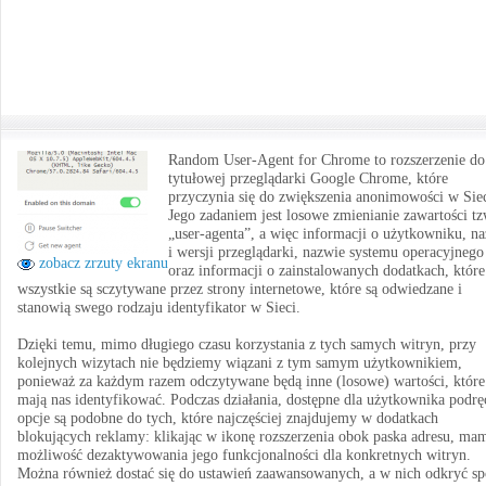
Random User-Agent for Chrome to rozszerzenie do
tytułowej przeglądarki Google Chrome, które
przyczynia się do zwiększenia anonimowości w Siec
Jego zadaniem jest losowe zmienianie zawartości tz
„user-agenta”, a więc informacji o użytkowniku, n
i wersji przeglądarki, nazwie systemu operacyjnego
zobacz zrzuty ekranu
oraz informacji o zainstalowanych dodatkach, które
wszystkie są sczytywane przez strony internetowe, które są odwiedzane i
stanowią swego rodzaju identyfikator w Sieci.
Dzięki temu, mimo długiego czasu korzystania z tych samych witryn, przy
kolejnych wizytach nie będziemy wiązani z tym samym użytkownikiem,
ponieważ za każdym razem odczytywane będą inne (losowe) wartości, które
mają nas identyfikować. Podczas działania, dostępne dla użytkownika podrę
opcje są podobne do tych, które najczęściej znajdujemy w dodatkach
blokujących reklamy: klikając w ikonę rozszerzenia obok paska adresu, ma
możliwość dezaktywowania jego funkcjonalności dla konkretnych witryn.
Można również dostać się do ustawień zaawansowanych, a w nich odkryć sp