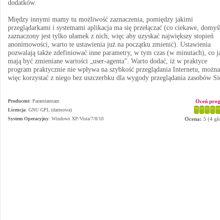
dodatków.
Między innymi mamy tu możliwość zaznaczenia, pomiędzy jakimi
przeglądarkami i systemami aplikacja ma się przełączać (co ciekawe, domyś
zaznaczony jest tylko ułamek z nich, więc aby uzyskać największy stopień
anonimowości, warto te ustawienia już na początku zmienić). Ustawienia
pozwalają także zdefiniować inne parametry, w tym czas (w minutach), co j
mają być zmieniane wartości „user-agenta”. Warto dodać, iż w praktyce
program praktycznie nie wpływa na szybkość przeglądania Internetu, można
więc korzystać z niego bez uszczerbku dla wygody przeglądania zasobów Si
Producent
:
Paramtamtam
Oceń pro
Licencja
: GNU GPL (darmowa)
System Operacyjny
:
Windows XP/Vista/7/8/10
Ocena:
5
(
4
gł