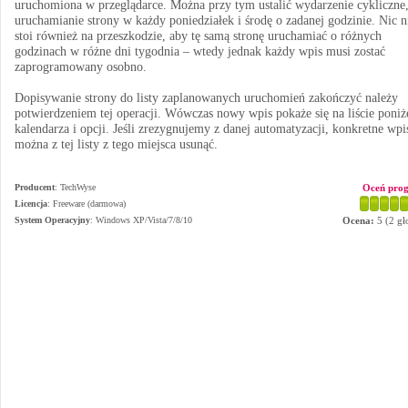
uruchomiona w przeglądarce. Można przy tym ustalić wydarzenie cykliczne,
uruchamianie strony w każdy poniedziałek i środę o zadanej godzinie. Nic n
stoi również na przeszkodzie, aby tę samą stronę uruchamiać o różnych
godzinach w różne dni tygodnia – wtedy jednak każdy wpis musi zostać
zaprogramowany osobno.
Dopisywanie strony do listy zaplanowanych uruchomień zakończyć należy
potwierdzeniem tej operacji. Wówczas nowy wpis pokaże się na liście poniż
kalendarza i opcji. Jeśli zrezygnujemy z danej automatyzacji, konkretne wpi
można z tej listy z tego miejsca usunąć.
Producent
:
TechWyse
Oceń pro
Licencja
: Freeware (darmowa)
System Operacyjny
:
Windows XP/Vista/7/8/10
Ocena:
5
(
2
gł