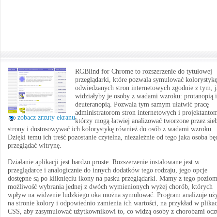
RGBlind for Chrome to rozszerzenie do tytułowej
przeglądarki, które pozwala symulować kolorystyk
odwiedzanych stron internetowych zgodnie z tym, 
widziałyby je osoby z wadami wzroku: protanopią i
deuteranopią. Pozwala tym samym ułatwić pracę
administratorom stron internetowych i projektanto
zobacz zrzuty ekranu
którzy mogą łatwiej analizować tworzone przez sie
strony i dostosowywać ich kolorystykę również do osób z wadami wzroku.
Dzięki temu ich treść pozostanie czytelna, niezależnie od tego jaka osoba bę
przeglądać witrynę.
Działanie aplikacji jest bardzo proste. Rozszerzenie instalowane jest w
przeglądarce i analogicznie do innych dodatków tego rodzaju, jego opcje
dostępne są po kliknięciu ikony na pasku przeglądarki. Mamy z tego pozio
możliwość wybrania jednej z dwóch wymienionych wyżej chorób, których
wpływ na widzenie ludzkiego oka można symulować. Program analizuje uż
na stronie kolory i odpowiednio zamienia ich wartości, na przykład w plika
CSS, aby zasymulować użytkownikowi to, co widzą osoby z chorobami ocz