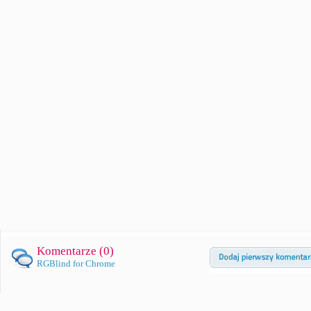
Komentarze (
0
)
RGBlind for Chrome