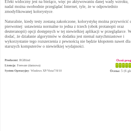
Efekt widoczny jest na bieżąco, więc po aktywowaniu danej wady wzroku,
nadal można swobodnie przeglądać Internet, tyle, że w odpowiednio
zmodyfikowanej kolorystyce.
Naturalnie, kiedy testy zostaną zakończone, kolorystykę można przywrócić 
pierwotnej: ustawienia normalne to jedna z trzech (obok protanopii oraz
deuteranopii) opcji dostępnych w tej niewielkiej aplikacji w przeglądarce. 
dodać, że działanie algorytmów w dodatku jest niemal natychmiastowe i
wykorzystanie tego rozszerzenia z pewnością nie będzie kłopotem nawet dla
starszych komputerów o niewielkiej wydajności.
Producent
:
RGBlind
Oceń pro
Licencja
: Freeware (darmowa)
System Operacyjny
:
Windows XP/Vista/7/8/10
Ocena:
5
(
6
gł