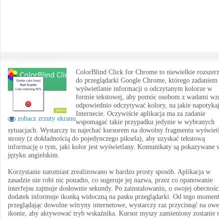
ColorBlind Click for Chrome to niewielkie rozszer
do przeglądarki Google Chrome, którego zadaniem 
wyświetlanie informacji o odczytanym kolorze w
formie tekstowej, aby pomóc osobom z wadami wz
odpowiednio odczytywać kolory, na jakie napotyka
Internecie. Oczywiście aplikacja ma za zadanie
zobacz zrzuty ekranu
wspomagać takie przypadku jedynie w wybranych
sytuacjach. Wystarczy tu najechać kursorem na dowolny fragmentu wyświet
strony (z dokładnością do pojedynczego piksela), aby uzyskać tekstową
informację o tym, jaki kolor jest wyświetlany. Komunikaty są pokazywane 
języku angielskim.
Korzystanie natomiast zrealizowano w bardzo prosty sposób. Aplikacja w
zasadzie nie robi nic ponadto, co sugeruje jej nazwa, przez co opanowanie
interfejsu zajmuje dosłownie sekundy. Po zainstalowaniu, o swojej obecnośc
dodatek informuje ikonką widoczną na pasku przeglądarki. Od tego moment
przeglądając dowolne witryny internetowe, wystarczy raz przycisnąć na owe
ikonie, aby aktywować tryb wskaźnika. Kursor myszy zamieniony zostanie 