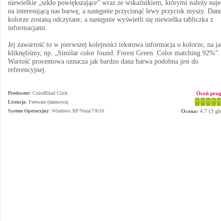
niewielkie „szkło powiększające” wraz ze wskaźnikiem, którymi należy naj
na interesującą nas barwę, a następnie przycisnąć lewy przycisk myszy. Dan
kolorze zostaną odczytane, a następnie wyświetli się niewielka tabliczka z
informacjami.
Jej zawartość to w pierwszej kolejności tekstowa informacja o kolorze, na j
kliknęliśmy, np. „Similar color found: Forest Green. Color matching 92%”.
Wartość procentowa oznacza jak bardzo dana barwa podobna jest do
referencyjnej.
Producent
:
ColorBlind Click
Oceń pro
Licencja
: Freeware (darmowa)
System Operacyjny
:
Windows XP/Vista/7/8/10
Ocena:
4.7
(
3
gł