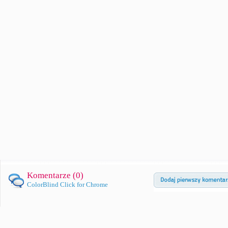
Komentarze (
0
)
ColorBlind Click for Chrome