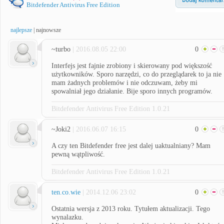
Bitdefender Antivirus Free Edition
najlepsze
|
najnowsze
~turbo
| 2016.08.05 22:00
0
Interfejs jest fajnie zrobiony i skierowany pod większość
użytkowników. Sporo narzędzi, co do przeglądarek to ja nie
mam żadnych problemów i nie odczuwam, żeby mi
spowalniał jego działanie. Bije sporo innych programów.
Bitdefender Antivirus Free Edition 1.0.21
~Joki2
| 2016.06.07 16:15
0
A czy ten Bitdefender free jest dalej uaktualniany? Mam
pewną wątpliwość.
Bitdefender Antivirus Free Edition 1.0.21
ten.co.wie
| 2014.12.06 23:02
0
Ostatnia wersja z 2013 roku. Tytułem aktualizacji. Tego
wynalazku.