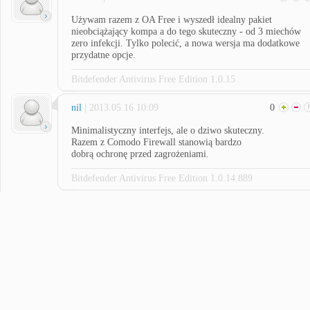
Używam razem z OA Free i wyszedł idealny pakiet
nieobciążający kompa a do tego skuteczny - od 3 miechów
zero infekcji. Tylko polecić, a nowa wersja ma dodatkowe
przydatne opcje.
Bitdefender Antivirus Free Edition 1.0.15
nil
| 2013.05.16 10:09
0
Minimalistyczny interfejs, ale o dziwo skuteczny.
Razem z Comodo Firewall stanowią bardzo
dobrą ochronę przed zagrożeniami.
Bitdefender Antivirus Free Edition 1.0.14.889