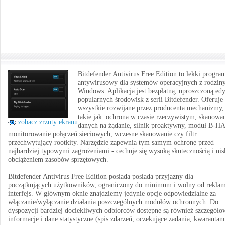
Bitdefender Antivirus Free Edition to lekki progra
antywirusowy dla systemów operacyjnych z rodzin
Windows. Aplikacja jest bezpłatną, uproszczoną edy
popularnych środowisk z serii Bitdefender. Oferuje
wszystkie rozwijane przez producenta mechanizmy,
takie jak: ochrona w czasie rzeczywistym, skanowa
zobacz zrzuty ekranu
danych na żądanie, silnik proaktywny, moduł B-H
monitorowanie połączeń sieciowych, wczesne skanowanie czy filtr
przechwytujący rootkity. Narzędzie zapewnia tym samym ochronę przed
najbardziej typowymi zagrożeniami - cechuje się wysoką skutecznością i ni
obciążeniem zasobów sprzętowych.
Bitdefender Antivirus Free Edition posiada posiada przyjazny dla
początkujących użytkowników, ograniczony do minimum i wolny od rekla
interfejs. W głównym oknie znajdziemy jedynie opcje odpowiedzialne za
włączanie/wyłączanie działania poszczególnych modułów ochronnych. Do
dyspozycji bardziej dociekliwych odbiorców dostępne są również szczegóło
informacje i dane statystyczne (spis zdarzeń, oczekujące zadania, kwarantan