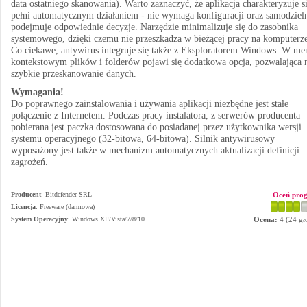
data ostatniego skanowania). Warto zaznaczyć, że aplikacja charakteryzuje s
pełni automatycznym działaniem - nie wymaga konfiguracji oraz samodziel
podejmuje odpowiednie decyzje. Narzędzie minimalizuje się do zasobnika
systemowego, dzięki czemu nie przeszkadza w bieżącej pracy na komputerze
Co ciekawe, antywirus integruje się także z Eksploratorem Windows. W me
kontekstowym plików i folderów pojawi się dodatkowa opcja, pozwalająca 
szybkie przeskanowanie danych.
Wymagania!
Do poprawnego zainstalowania i używania aplikacji niezbędne jest stałe
połączenie z Internetem. Podczas pracy instalatora, z serwerów producenta
pobierana jest paczka dostosowana do posiadanej przez użytkownika wersji
systemu operacyjnego (32-bitowa, 64-bitowa). Silnik antywirusowy
wyposażony jest także w mechanizm automatycznych aktualizacji definicji
zagrożeń.
Producent
:
Bitdefender SRL
Oceń pro
Licencja
: Freeware (darmowa)
System Operacyjny
:
Windows XP/Vista/7/8/10
Ocena:
4
(
24
gł