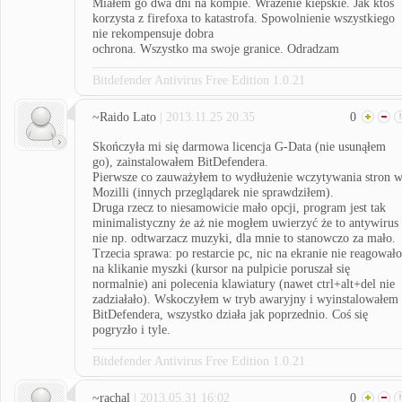
Miałem go dwa dni na kompie. Wrażenie kiepskie. Jak ktoś
korzysta z firefoxa to katastrofa. Spowolnienie wszystkiego
nie rekompensuje dobra
ochrona. Wszystko ma swoje granice. Odradzam
Bitdefender Antivirus Free Edition 1.0.21
~Raido Lato
| 2013.11.25 20:35
0
Skończyła mi się darmowa licencja G-Data (nie usunąłem
go), zainstalowałem BitDefendera.
Pierwsze co zauważyłem to wydłużenie wczytywania stron 
Mozilli (innych przeglądarek nie sprawdziłem).
Druga rzecz to niesamowicie mało opcji, program jest tak
minimalistyczny że aż nie mogłem uwierzyć że to antywirus
nie np. odtwarzacz muzyki, dla mnie to stanowczo za mało.
Trzecia sprawa: po restarcie pc, nic na ekranie nie reagowało
na klikanie myszki (kursor na pulpicie poruszał się
normalnie) ani polecenia klawiatury (nawet ctrl+alt+del nie
zadziałało). Wskoczyłem w tryb awaryjny i wyinstalowałem
BitDefendera, wszystko działa jak poprzednio. Coś się
pogryzło i tyle.
Bitdefender Antivirus Free Edition 1.0.21
~rachal
| 2013.05.31 16:02
0