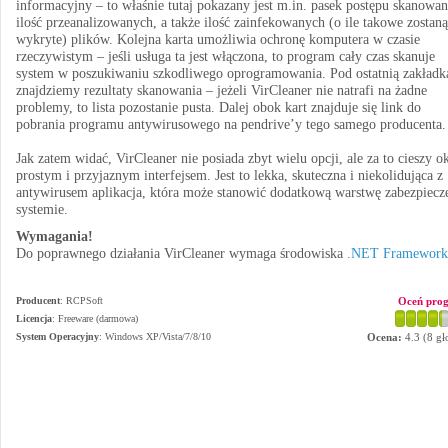
informacyjny – to właśnie tutaj pokazany jest m.in. pasek postępu skanowan
ilość przeanalizowanych, a także ilość zainfekowanych (o ile takowe zostaną
wykryte) plików. Kolejna karta umożliwia ochronę komputera w czasie
rzeczywistym – jeśli usługa ta jest włączona, to program cały czas skanuje
system w poszukiwaniu szkodliwego oprogramowania. Pod ostatnią zakładk
znajdziemy rezultaty skanowania – jeżeli VirCleaner nie natrafi na żadne
problemy, to lista pozostanie pusta. Dalej obok kart znajduje się link do
pobrania programu antywirusowego na pendrive’y tego samego producenta.
Jak zatem widać, VirCleaner nie posiada zbyt wielu opcji, ale za to cieszy o
prostym i przyjaznym interfejsem. Jest to lekka, skuteczna i niekolidująca z
antywirusem aplikacja, która może stanowić dodatkową warstwę zabezpiecz
systemie.
Wymagania!
Do poprawnego działania VirCleaner wymaga środowiska
.NET Framework
Producent
:
RCPSoft
Oceń pro
Licencja
: Freeware (darmowa)
System Operacyjny
:
Windows XP/Vista/7/8/10
Ocena:
4.3
(
8
gł