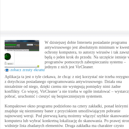
W dzisiejszej dobie Internetu posiadanie programu
antywirusowego jest absolutnym minimum w kwest
ochrony komputera, to autorzy wirusów i tak zaws
będą o jeden krok do przodu. Na szczęście istnieje 
programów pomocnych zabezpieczaniu systemu –
jednym z nich jest VirCleaner.
zobacz zrzuty ekranu
Aplikacja ta jest o tyle ciekawa, że chcąc z niej korzystać nie trzeba rezygn
z dotychczas posiadanego oprogramowania antywirusowego. Działa ona
niezależnie od niego, dzięki czemu nie występują pomiędzy nimi żadne
konflikty. Co więcej, VirCleaner’a nie trzeba w ogóle instalować – wystarc
pobrać, uruchomić i cieszyć się bezpieczniejszym systemem.
Kompaktowe okno programu podzielono na cztery zakładki, ponad którymi
znajduje się niezmienny baner z przyciskiem umożliwiającym pobranie
najnowszej wersji. Pod pierwszą kartą możemy włączyć szybkie skanowanie
komputera lub wybrać konkretną lokalizację do skanowania. Po prawej stro
widnieje lista zbadanych elementów. Druga zakładka ma charakter czysto