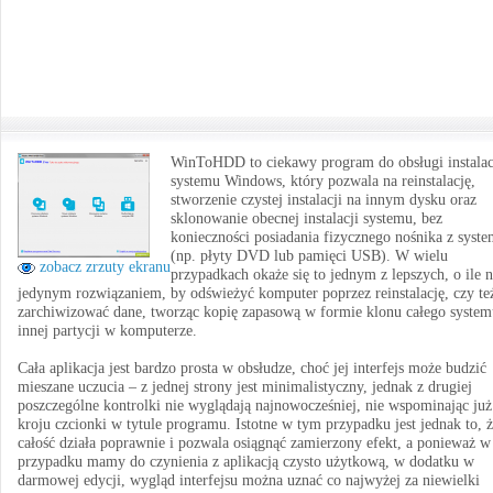
WinToHDD to ciekawy program do obsługi instalac
systemu Windows, który pozwala na reinstalację,
stworzenie czystej instalacji na innym dysku oraz
sklonowanie obecnej instalacji systemu, bez
konieczności posiadania fizycznego nośnika z syst
(np. płyty DVD lub pamięci USB). W wielu
zobacz zrzuty ekranu
przypadkach okaże się to jednym z lepszych, o ile n
jedynym rozwiązaniem, by odświeżyć komputer poprzez reinstalację, czy te
zarchiwizować dane, tworząc kopię zapasową w formie klonu całego system
innej partycji w komputerze.
Cała aplikacja jest bardzo prosta w obsłudze, choć jej interfejs może budzić
mieszane uczucia – z jednej strony jest minimalistyczny, jednak z drugiej
poszczególne kontrolki nie wyglądają najnowocześniej, nie wspominając już
kroju czcionki w tytule programu. Istotne w tym przypadku jest jednak to, 
całość działa poprawnie i pozwala osiągnąć zamierzony efekt, a ponieważ 
przypadku mamy do czynienia z aplikacją czysto użytkową, w dodatku w
darmowej edycji, wygląd interfejsu można uznać co najwyżej za niewielki