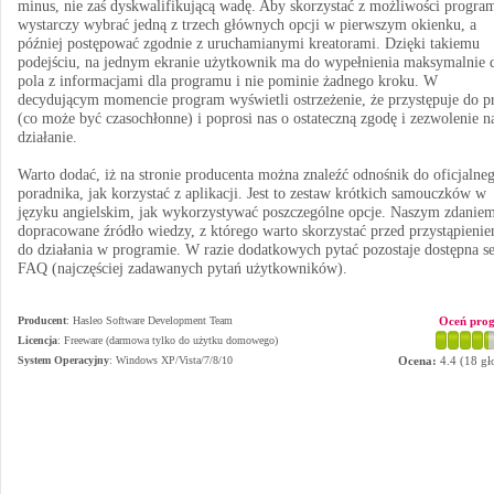
minus, nie zaś dyskwalifikującą wadę. Aby skorzystać z możliwości progra
wystarczy wybrać jedną z trzech głównych opcji w pierwszym okienku, a
później postępować zgodnie z uruchamianymi kreatorami. Dzięki takiemu
podejściu, na jednym ekranie użytkownik ma do wypełnienia maksymalnie
pola z informacjami dla programu i nie pominie żadnego kroku. W
decydującym momencie program wyświetli ostrzeżenie, że przystępuje do p
(co może być czasochłonne) i poprosi nas o ostateczną zgodę i zezwolenie n
działanie.
Warto dodać, iż na stronie producenta można znaleźć odnośnik do oficjalne
poradnika, jak korzystać z aplikacji. Jest to zestaw krótkich samouczków w
języku angielskim, jak wykorzystywać poszczególne opcje. Naszym zdaniem
dopracowane źródło wiedzy, z którego warto skorzystać przed przystąpieni
do działania w programie. W razie dodatkowych pytać pozostaje dostępna s
FAQ (najczęściej zadawanych pytań użytkowników).
Producent
:
Hasleo Software Development Team
Oceń pro
Licencja
: Freeware (darmowa tylko do użytku domowego)
System Operacyjny
:
Windows XP/Vista/7/8/10
Ocena:
4.4
(
18
gł