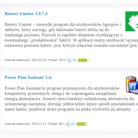
Battery Limiter 1.0.7.4
Battery Limiter – niewielki program dla użytkowników laptopów i
tabletów, który ostrzega, gdy ładowanie baterii zbliża się do
ustalonego poziomu. Pozwoli to zapobiec kłopotom wynikającym z
ewentualnego „przeładowania” baterii. W aplikacji mamy możliwość ręczne
ustawienia poziomu baterii, przy którym włączone zostanie ostrzeżenie (jest
Freeware (darmowa) | 2023.02.26 | Pobrań: 1872 |
(0)
|
Power Plan Assistant 3.2c
Power Plan Assistant to program przeznaczony dla użytkowników
komputerów przenośnych, służący do wspomagania zarządzania
energią akumulatora. Stanowi nieco bardziej rozbudowaną alternatywę dla
systemowego narzędzia, oferując jednocześnie lepszy sposób powiadomień o
stanie baterii, ponieważ ikona programu na pasku wyświetla jej aktualny ...
Freeware (darmowa) | 2015.11.12 | Pobrań: 865 |
(0)
|