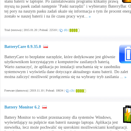
stanu baterii w laptopie. Po zainstalowaniu programu klikamy prawą
myszą na pasek zadań następnie "Paski narzędzi" i wybieramy BaterryBar. 
tej pory na naszym pasku zadań ukaże się informacja o tym ile procent energ
zostało w naszej baterii i na ile czasu pracy wyst...
Trial (testowa) | 2015.01.20 | Pobrań: 22510 |
(0)
|
BatteryCare 0.9.35.0
BatteryCare to bezpłatne narzędzie, które dedykowane jest głównie
użytkownikom korzystającym z komputerów zasilanych baterią.
Warto zaznaczyć, że aplikacja po instalacji uruchamia się w zasobniku
systemowym i wyświetla dane dotyczące aktualnego stanu baterii. Do zalet
można zaliczyć możliwość przełączenia się na wybrany tryb zasilania ...
Freeware (darmowa) | 2019.11.10 | Pobrań: 18634 |
(3)
|
Battery Monitor 6.2
Battery Monitor to widżet przeznaczony dla systemów Windows,
wyświetlający na pulpicie stan baterii naszego laptopa. Aplikacja jest
niewielka, lecz może pochwalić się szerokimi możliwościami konfiguracji.