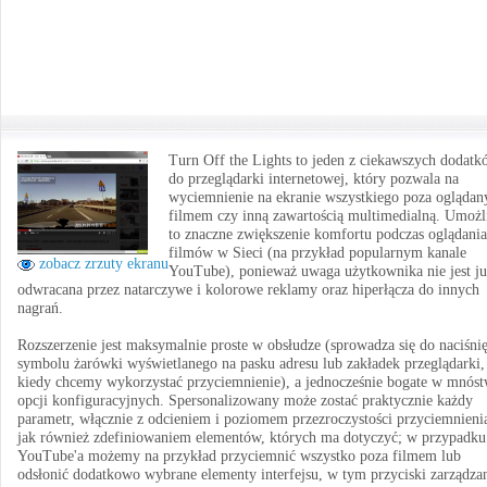
Turn Off the Lights to jeden z ciekawszych dodat
do przeglądarki internetowej, który pozwala na
wyciemnienie na ekranie wszystkiego poza ogląda
filmem czy inną zawartością multimedialną. Umożl
to znaczne zwiększenie komfortu podczas oglądania
filmów w Sieci (na przykład popularnym kanale
zobacz zrzuty ekranu
YouTube), ponieważ uwaga użytkownika nie jest ju
odwracana przez natarczywe i kolorowe reklamy oraz hiperłącza do innych
nagrań.
Rozszerzenie jest maksymalnie proste w obsłudze (sprowadza się do naciśnię
symbolu żarówki wyświetlanego na pasku adresu lub zakładek przeglądarki,
kiedy chcemy wykorzystać przyciemnienie), a jednocześnie bogate w mnós
opcji konfiguracyjnych. Spersonalizowany może zostać praktycznie każdy
parametr, włącznie z odcieniem i poziomem przezroczystości przyciemnieni
jak również zdefiniowaniem elementów, których ma dotyczyć; w przypadku
YouTube'a możemy na przykład przyciemnić wszystko poza filmem lub
odsłonić dodatkowo wybrane elementy interfejsu, w tym przyciski zarządza