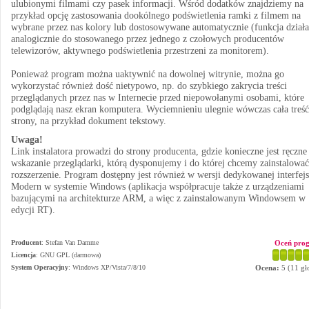
ulubionymi filmami czy pasek informacji. Wśród dodatków znajdziemy na
przykład opcję zastosowania dookólnego podświetlenia ramki z filmem na
wybrane przez nas kolory lub dostosowywane automatycznie (funkcja działa
analogicznie do stosowanego przez jednego z czołowych producentów
telewizorów, aktywnego podświetlenia przestrzeni za monitorem).
Ponieważ program można uaktywnić na dowolnej witrynie, można go
wykorzystać również dość nietypowo, np. do szybkiego zakrycia treści
przeglądanych przez nas w Internecie przed niepowołanymi osobami, które
podglądają nasz ekran komputera. Wyciemnieniu ulegnie wówczas cała treść
strony, na przykład dokument tekstowy.
Uwaga!
Link instalatora prowadzi do strony producenta, gdzie konieczne jest ręczne
wskazanie przeglądarki, którą dysponujemy i do której chcemy zainstalować
rozszerzenie. Program dostępny jest również w wersji dedykowanej interfej
Modern w systemie Windows (aplikacja współpracuje także z urządzeniami
bazującymi na architekturze ARM, a więc z zainstalowanym Windowsem w
edycji RT).
Producent
:
Stefan Van Damme
Oceń pro
Licencja
: GNU GPL (darmowa)
System Operacyjny
:
Windows XP/Vista/7/8/10
Ocena:
5
(
11
gł