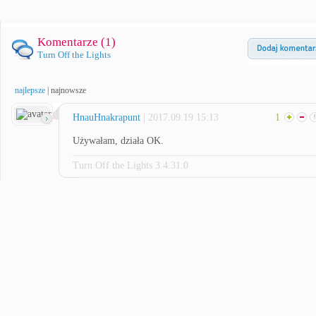
Komentarze (
1
)
Turn Off the Lights
najlepsze
|
najnowsze
HnauHnakrapunt
| 2017.09.19 15:13
1
Używałam, działa OK.
Turn Off the Lights 3.4.31.0