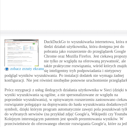
DuckDuckGo to wyszukiwarka internetowa, która n
śledzi działań użytkownika, która dostępna jest do
pobrania jako rozszerzenie do przeglądarek Google
Chrome oraz Mozilla Firefox. Jest ciekawą propozy
nie tylko ze względu na oferowaną prywatność, ale
także praktyczne rozwiązania, wśród których znajd
zobacz zrzuty ekranu
się inteligentny tryb podpowiadania i nietypowy
podgląd wyników wyszukiwania. Po instalacji dodatek nie wymaga żadnej
konfiguracji. Nie jest również niezbędne ponowne uruchomienie przeglądark
Prócz rezygnacji z usług śledzących działania użytkownika w Sieci (dzięki 
wyniki wyszukiwania są ogólne, a nie spersonalizowane ze względu na
poprzednie wyszukiwania), w opisywanym rozszerzeniu zastosowano cieka
rozwiązanie polegające na dopisywaniu do hasła wyszukiwania dodatkowyc
symboli, dzięki którym program automatycznie zawęzi pola poszukiwań tyl
do wybranych serwisów (na przykład zdjęć Google'a, Wikipedii czy Youtube
Kolejnym interesującym patentem jest sposób prezentowania wyników. W
przeciwieństwie do oferowanego obecnie rozwiązania Google'a, które za je