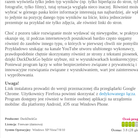
razem wyświetla tylko jeden typ wyników (np. tylko hiperłącza do stron, ty
fotografie, tylko filmy), tutaj sytuacja wygląda nieco inaczej. Również mo
wybrać w górnego paska które informacje interesują nas najbardziej, ale w
to jedynie na pozycję danego typu wyników na liście, która jednocześnie
prezentuje na przykład nie tylko zdjęcia, ale również linki do stron.
Choć z pozoru takie rozwiązanie może wydawać się niewygodne, w praktyc
okazuje się, iż podczas internetowych poszukiwań bardzo często sięgamy
również do zasobów innego typu, o których w pierwszej chwili nie pomyśli
Przykładowo szukając na kanale YouTube utworu ulubionego wykonawcy,
prawdopodobnie chętnie skorzystamy również ze strony z tekstami piosenek
dzięki DuckDuckGo będzie szybsze, niż w wyszukiwarkach konkurencyjnyc
Ponieważ program łączy w sobie bezpieczeństwo związane z prywatnością i
innowacyjne rozwiązania związane z wyszukiwaniem, wart jest zainteresowa
i wypróbowania.
Uwaga!
Link instalatora prowadzi do wersji przeznaczonej dla przeglądarki Google
Chrome. Użytkownicy Firefoxa powinni skorzystać z
dedykowanego łącza
.
Program dostępny jest również w formie osobnej aplikacji na urządzenia
mobilne: dla platformy Android, iOS oraz Windows Phone.
Producent
:
DuckDuckGo
Oceń pro
Licencja
: Freeware (darmowa)
System Operacyjny
:
Windows XP/Vista/7/8/10
Ocena:
3.8
(
28
gł