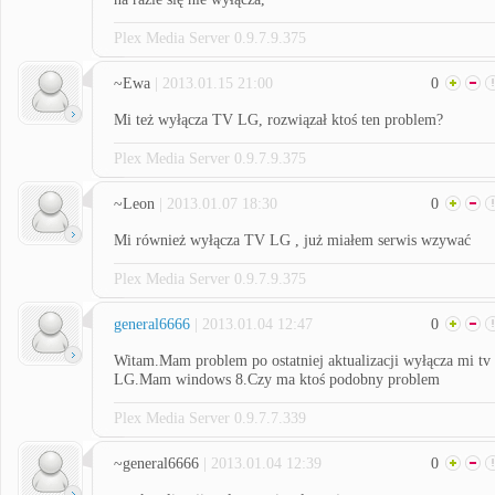
Plex Media Server 0.9.7.9.375
~Ewa
| 2013.01.15 21:00
0
Mi też wyłącza TV LG, rozwiązał ktoś ten problem?
Plex Media Server 0.9.7.9.375
~Leon
| 2013.01.07 18:30
0
Mi również wyłącza TV LG , już miałem serwis wzywać
Plex Media Server 0.9.7.9.375
general6666
| 2013.01.04 12:47
0
Witam.Mam problem po ostatniej aktualizacji wyłącza mi tv
LG.Mam windows 8.Czy ma ktoś podobny problem
Plex Media Server 0.9.7.7.339
~general6666
| 2013.01.04 12:39
0