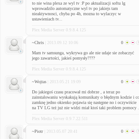
to nie wina plexa ze wyl tv :P po aktualizacji softu lg
wprowadzilo automatyczne wyl tv po jakiejs tam
nieaktywnosci, chyba po 4h, mozna to wylaczyc w
ustawieniach tv...
Plex Media Server 0.9.8.4.125
~Chris
| 2013.09.12 10:06
0
Mam tv samsunga, wykrywa go ale nie udaje sie zobaczyć
jego zawartości, jakieś pomysły????
Plex Media Server 0.9.8.4.125
~Wojtas
| 2013.05.21 19:09
0
Do jakiegoś czasu pracował mi dobrze , a teraz po
zainstalowaniu wyskakują komunikaty o błędnym kodzie i c
zamknę jedno okienko pojawia się następne no i oczywiście
na TV LG też już nie widzi miał ktoś taki problem pomocy .
Plex Media Server 0.9.7.22.511
~Piotr
| 2013.05.07 20:41
0