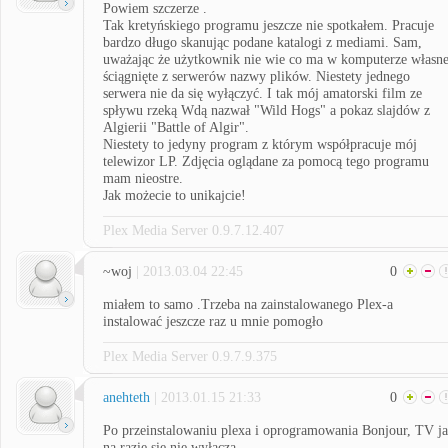
Powiem szczerze .
Tak kretyńskiego programu jeszcze nie spotkałem. Pracuje
bardzo długo skanując podane katalogi z mediami. Sam,
uważając że użytkownik nie wie co ma w komputerze własn
ściągnięte z serwerów nazwy plików. Niestety jednego
serwera nie da się wyłączyć. I tak mój amatorski film ze
spływu rzeką Wdą nazwał "Wild Hogs" a pokaz slajdów z
Algierii "Battle of Algir".
Niestety to jedyny program z którym współpracuje mój
telewizor LP. Zdjęcia oglądane za pomocą tego programu
mam nieostre.
Jak możecie to unikajcie!
Plex Media Server 0.9.7.12.407
~woj
| 2013.03.04 22:45
0
miałem to samo .Trzeba na zainstalowanego Plex-a
instalować jeszcze raz u mnie pomogło
Plex Media Server 0.9.7.9.375
anehteth
| 2013.01.15 21:33
0
Po przeinstalowaniu plexa i oprogramowania Bonjour, TV j
na razie się nie wyłącza,