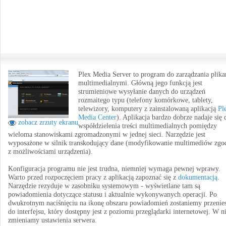
Plex Media Server to program do zarządzania plik
multimedialnymi. Główną jego funkcją jest
strumieniowe wysyłanie danych do urządzeń
rozmaitego typu (telefony komórkowe, tablety,
telewizory, komputery z zainstalowaną aplikacją
Pl
Media Center
). Aplikacja bardzo dobrze nadaje się 
zobacz zrzuty ekranu
współdzielenia treści multimedialnych pomiędzy
wieloma stanowiskami zgromadzonymi w jednej sieci. Narzędzie jest
wyposażone w silnik transkodujący dane (modyfikowanie multimediów zgo
z możliwościami urządzenia).
Konfiguracja programu nie jest trudna, niemniej wymaga pewnej wprawy.
Warto przed rozpoczęciem pracy z aplikacją zapoznać się z
dokumentacją
.
Narzędzie rezyduje w zasobniku systemowym - wyświetlane tam są
powiadomienia dotyczące statusu i aktualnie wykonywanych operacji. Po
dwukrotnym naciśnięciu na ikonę obszaru powiadomień zostaniemy przenies
do interfejsu, który dostępny jest z poziomu przeglądarki internetowej. W 
zmieniamy ustawienia serwera.