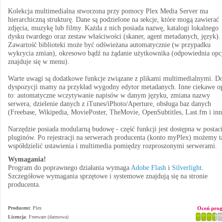
Kolekcja multimedialna stworzona przy pomocy Plex Media Server ma
hierarchiczną strukturę. Dane są podzielone na sekcje, które mogą zawierać
zdjęcia, muzykę lub filmy. Każda z nich posiada nazwę, katalogi lokalnego
dysku twardego oraz zestaw właściwości (skaner, agent metadanych, język).
Zawartość biblioteki może być odświeżana automatycznie (w przypadku
wykrycia zmian), okresowo bądź na żądanie użytkownika (odpowiednia opc
znajduje się w menu).
Warte uwagi są dodatkowe funkcje związane z plikami multimedialnymi. D
dyspozycji mamy na przykład wygodny edytor metadanych. Inne ciekawe o
to: automatyczne wczytywanie napisów w danym języku, zmiana nazwy
serwera, dzielenie danych z iTunes/iPhoto/Aperture, obsługa baz danych
(Freebase, Wikipedia, MoviePoster, TheMovie, OpenSubtitles, Last.fm i inn
Narzędzie posiada modularną budowę - część funkcji jest dostępna w postac
pluginów. Po rejestracji na serwerach producenta (konto myPlex) możemy t
współdzielić ustawienia i multimedia pomiędzy rozproszonymi serwerami.
Wymagania!
Program do poprawnego działania wymaga
Adobe Flash
i
Silverlight
.
Szczegółowe wymagania sprzętowe i systemowe znajdują się na stronie
producenta.
Producent
:
Plex
Oceń pro
Licencja
: Freeware (darmowa)