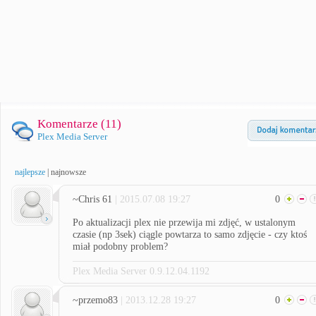
Komentarze (
11
)
Plex Media Server
najlepsze
|
najnowsze
~Chris 61
| 2015.07.08 19:27
0
Po aktualizacji plex nie przewija mi zdjęć, w ustalonym
czasie (np 3sek) ciągle powtarza to samo zdjęcie - czy ktoś
miał podobny problem?
Plex Media Server 0.9.12.04.1192
~przemo83
| 2013.12.28 19:27
0