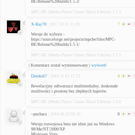
BE/Release%20builds/1.5.2/
MPC-BE (Media Player Classic Black Edition) 1.5.2
X-Ray70
| 2017.10.11 13:29
7
Wersje do wyboru -
https://sourceforge.net/projects/mpcbe/files/MPC-
BE/Release%20builds/1.5.1/
MPC-BE (Media Player Classic Black Edition) 1.5.1
| Komentarz został wyminusowany |
wyświetl
Dareks67
| 2016.11.01 17:23
4
Rewelacyjny odtwarzacz multimedialny, doskonałe
możliwości i prostotę bez zbędnych bajerów.
MPC-BE (Media Player Classic Black Edition) 1.4.6
~puchacz
| 2016.06.23 09:16
0
Wersja rozwojowa beta nie idzie już na Windows
98/Me/NT/2000/XP.
Minimum Vista.