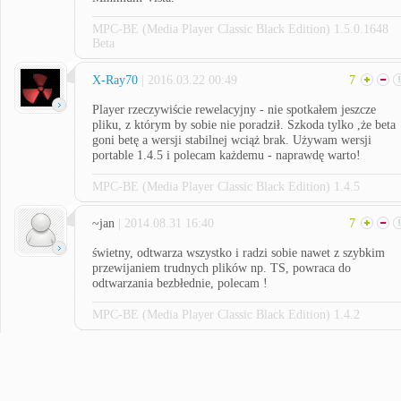
MPC-BE (Media Player Classic Black Edition) 1.5.0.1648
Beta
X-Ray70
| 2016.03.22 00:49
7
Player rzeczywiście rewelacyjny - nie spotkałem jeszcze
pliku, z którym by sobie nie poradził. Szkoda tylko ,że beta
goni betę a wersji stabilnej wciąż brak. Używam wersji
portable 1.4.5 i polecam każdemu - naprawdę warto!
MPC-BE (Media Player Classic Black Edition) 1.4.5
~jan
| 2014.08.31 16:40
7
świetny, odtwarza wszystko i radzi sobie nawet z szybkim
przewijaniem trudnych plików np. TS, powraca do
odtwarzania bezbłednie, polecam !
MPC-BE (Media Player Classic Black Edition) 1.4.2