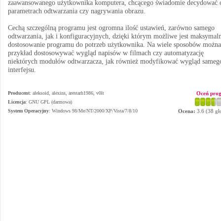
zaawansowanego użytkownika komputera, chcącego świadomie decydować 
parametrach odtwarzania czy nagrywania obrazu.
Cechą szczególną programu jest ogromna ilość ustawień, zarówno samego
odtwarzania, jak i konfiguracyjnych, dzięki którym możliwe jest maksymal
dostosowanie programu do potrzeb użytkownika. Na wiele sposobów można
przykład dostosowywać wygląd napisów w filmach czy automatyzację
niektórych modułów odtwarzacza, jak również modyfikować wygląd sameg
interfejsu.
Producent
:
aleksoid, alexins, arestarh1986, v0lt
Oceń pro
Licencja
: GNU GPL (darmowa)
System Operacyjny
:
Windows 98/Me/NT/2000/XP/Vista/7/8/10
Ocena:
3.6
(
38
gł