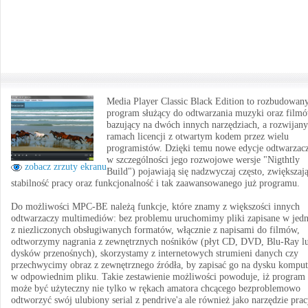
Media Player Classic Black Edition to rozbudowan
program służący do odtwarzania muzyki oraz film
bazujący na dwóch innych narzędziach, a rozwijan
ramach licencji z otwartym kodem przez wielu
programistów. Dzięki temu nowe edycje odtwarzacz
w szczególności jego rozwojowe wersje "Nigthtly
zobacz zrzuty ekranu
Build") pojawiają się nadzwyczaj często, zwiększaj
stabilność pracy oraz funkcjonalność i tak zaawansowanego już programu.
Do możliwości MPC-BE należą funkcje, które znamy z większości innych
odtwarzaczy multimediów: bez problemu uruchomimy pliki zapisane w je
z niezliczonych obsługiwanych formatów, włącznie z napisami do filmów,
odtworzymy nagrania z zewnętrznych nośników (płyt CD, DVD, Blu-Ray l
dysków przenośnych), skorzystamy z internetowych strumieni danych czy
przechwycimy obraz z zewnętrznego źródła, by zapisać go na dysku komput
w odpowiednim pliku. Takie zestawienie możliwości powoduje, iż program
może być użyteczny nie tylko w rękach amatora chcącego bezproblemowo
odtworzyć swój ulubiony serial z pendrive'a ale również jako narzędzie pra