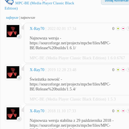
MPC-BE (Media Player Classic Black
Edition)
najlepsze
|
najnowsze
X-Ray70
| 2022.02.01 17:34
0
Najnowsza wersja -
https://sourceforge.net/projects/mpcbe/files/MPC-
BE/Release%20builds/1.6.1/
MPC-BE (Media Player Classic Black Edition) 1.6.0.6767
X-Ray70
| 2019.12.28 23:48
0
Świeżutka nowość -
https://sourceforge.net/projects/mpcbe/files/MPC-
BE/Release%20builds/1.5.4/
MPC-BE (Media Player Classic Black Edition) 1.5.3
X-Ray70
| 2018.11.10 17:33
0
Najnowsza wersja stabilna z 29 października 2018 -
https://sourceforge.net/projects/mpcbe/files/MPC-