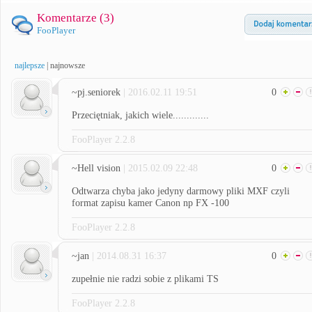
Komentarze (
3
)
FooPlayer
najlepsze
|
najnowsze
~pj.seniorek
| 2016.02.11 19:51
0
Przeciętniak, jakich wiele.............
FooPlayer 2.2.8
~Hell vision
| 2015.02.09 22:48
0
Odtwarza chyba jako jedyny darmowy pliki MXF czyli
format zapisu kamer Canon np FX -100
FooPlayer 2.2.8
~jan
| 2014.08.31 16:37
0
zupełnie nie radzi sobie z plikami TS
FooPlayer 2.2.8