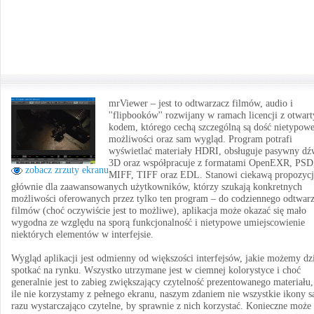
mrViewer – jest to odtwarzacz filmów, audio i
''flipbooków'' rozwijany w ramach licencji z otwar
kodem, którego cechą szczególną są dość nietypow
możliwości oraz sam wygląd. Program potrafi
wyświetlać materiały HDRI, obsługuje pasywny dź
3D oraz współpracuje z formatami OpenEXR, PSD
zobacz zrzuty ekranu
MIFF, TIFF oraz EDL. Stanowi ciekawą propozycj
głównie dla zaawansowanych użytkowników, którzy szukają konkretnych
możliwości oferowanych przez tylko ten program – do codziennego odtwarz
filmów (choć oczywiście jest to możliwe), aplikacja może okazać się mało
wygodna ze względu na sporą funkcjonalność i nietypowe umiejscowienie
niektórych elementów w interfejsie.
Wygląd aplikacji jest odmienny od większości interfejsów, jakie możemy dz
spotkać na rynku. Wszystko utrzymane jest w ciemnej kolorystyce i choć
generalnie jest to zabieg zwiększający czytelność prezentowanego materiału,
ile nie korzystamy z pełnego ekranu, naszym zdaniem nie wszystkie ikony s
razu wystarczająco czytelne, by sprawnie z nich korzystać. Konieczne może