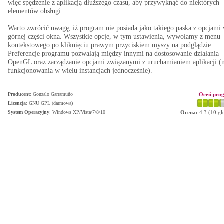
więc spędzenie z aplikacją dłuższego czasu, aby przywyknąć do niektórych
elementów obsługi.
Warto zwrócić uwagę, iż program nie posiada jako takiego paska z opcjami
górnej części okna. Wszystkie opcje, w tym ustawienia, wywołamy z menu
kontekstowego po kliknięciu prawym przyciskiem myszy na podglądzie.
Preferencje programu pozwalają między innymi na dostosowanie działania
OpenGL oraz zarządzanie opcjami związanymi z uruchamianiem aplikacji (
funkcjonowania w wielu instancjach jednocześnie).
Producent
:
Gonzalo Garramuño
Oceń pro
Licencja
: GNU GPL (darmowa)
System Operacyjny
:
Windows XP/Vista/7/8/10
Ocena:
4.3
(
10
gł