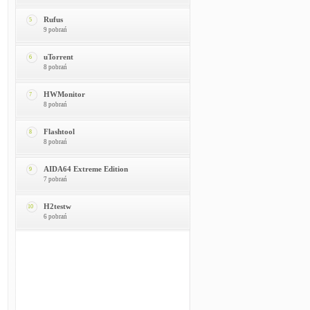
Rufus
5
9 pobrań
uTorrent
6
8 pobrań
HWMonitor
7
8 pobrań
Flashtool
8
8 pobrań
AIDA64 Extreme Edition
9
7 pobrań
H2testw
10
6 pobrań