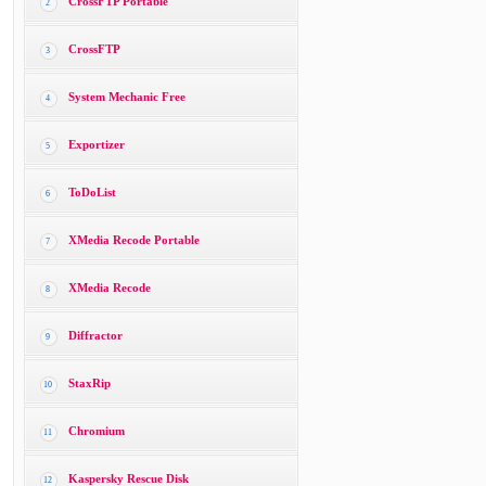
CrossFTP Portable
2
CrossFTP
3
System Mechanic Free
4
Exportizer
5
ToDoList
6
XMedia Recode Portable
7
XMedia Recode
8
Diffractor
9
StaxRip
10
Chromium
11
Kaspersky Rescue Disk
12