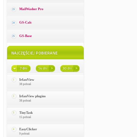
MailWasher Pro
23
GS-Calc
24
GS-Base
25
IrfanView
1
38 pobrań
IrfanView plugins
2
38 pobrań
TinyTask
3
15 pobrań
EasyClicker
4
9 pobrań