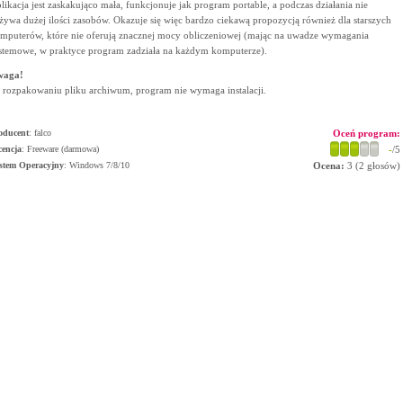
likacja jest zaskakująco mała, funkcjonuje jak program portable, a podczas działania nie
żywa dużej ilości zasobów. Okazuje się więc bardzo ciekawą propozycją również dla starszych
mputerów, które nie oferują znacznej mocy obliczeniowej (mając na uwadze wymagania
stemowe, w praktyce program zadziała na każdym komputerze).
waga!
 rozpakowaniu pliku archiwum, program nie wymaga instalacji.
oducent
:
falco
Oceń program:
cencja
: Freeware (darmowa)
-
/5
stem Operacyjny
:
Windows 7/8/10
Ocena:
3
(
2
głosów)