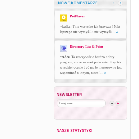
PotPlayer
~kuśka:
Tnie wszystko jak brzytwa ! Nikt
lepszego nie wymyślił i nie wymyśli ...
Directory List & Print
~AAA:
To rzeczywiście bardzo dobry
program, szczerze wart polecenia. Przy tak
wysokiej ocenie być może niestosowne jest
wspominać o innym, nieco l...