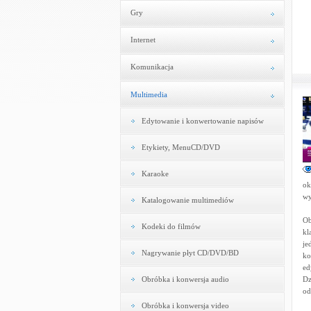
Gry
Internet
Komunikacja
Multimedia
Edytowanie i konwertowanie napisów
Etykiety, MenuCD/DVD
Karaoke
ok
wy
Katalogowanie multimediów
Ob
Kodeki do filmów
kl
je
Nagrywanie płyt CD/DVD/BD
ko
ed
Obróbka i konwersja audio
Dz
od
Obróbka i konwersja video