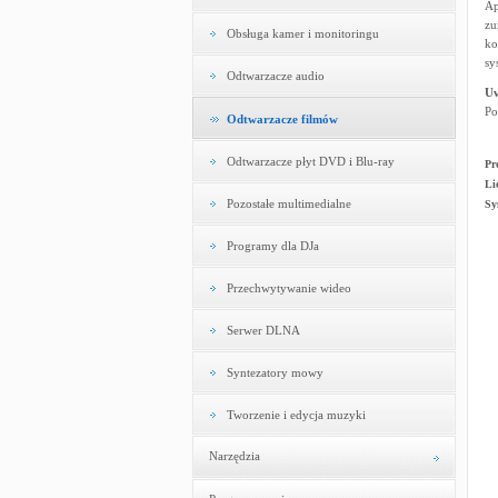
Ap
zu
Obsługa kamer i monitoringu
ko
sy
Odtwarzacze audio
U
Po
Odtwarzacze filmów
Odtwarzacze płyt DVD i Blu-ray
Pr
Li
Pozostałe multimedialne
Sy
Programy dla DJa
Przechwytywanie wideo
Serwer DLNA
Syntezatory mowy
Tworzenie i edycja muzyki
Narzędzia