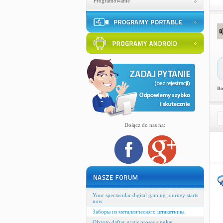
Programowanie
Il
Dołącz do nas na:
Your spectacular digital gaming journey starts
now
Заборы из металлического штакетника
Olxtoto daftar gratis proses singkat