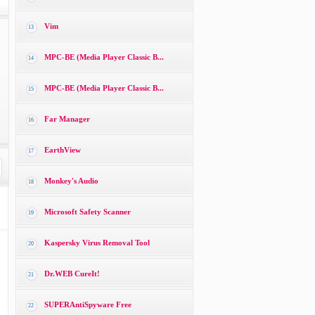
Vim
13
MPC-BE (Media Player Classic B...
14
MPC-BE (Media Player Classic B...
15
Far Manager
16
EarthView
17
Monkey′s Audio
18
Microsoft Safety Scanner
19
Kaspersky Virus Removal Tool
20
Dr.WEB CureIt!
21
SUPERAntiSpyware Free
22