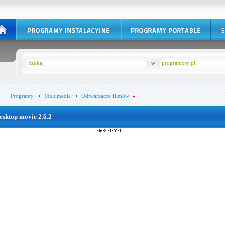
w
programosy.pl
Programy
Multimedia
Odtwarzacze filmów
esktop movie 2.6.2