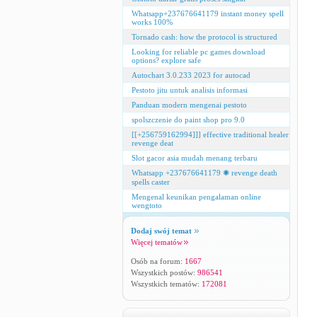
Whatsapp+237676641179 instant money spell
works 100%
Tornado cash: how the protocol is structured
Looking for reliable pc games download
options? explore safe
Autochart 3.0.233 2023 for autocad
Pestoto jitu untuk analisis informasi
Panduan modern mengenai pestoto
spolszczenie do paint shop pro 9.0
[[+256759162994]]] effective traditional healer
revenge deat
Slot gacor asia mudah menang terbaru
Whatsapp +237676641179 ✺ revenge death
spells caster
Mengenal keunikan pengalaman online
wengtoto
Dodaj swój temat
Więcej tematów
Osób na forum:
1667
Wszystkich postów:
986541
Wszystkich tematów:
172081