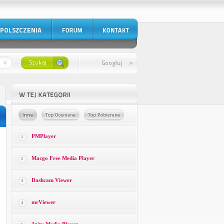
PMPlayer
1
Macgo Free Media Player
2
Dashcam Viewer
3
mrViewer
4