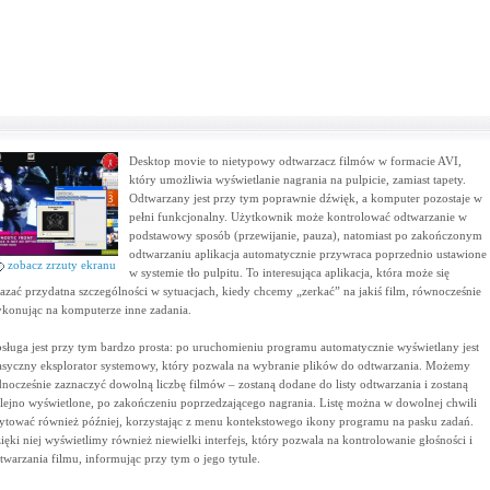
Desktop movie to nietypowy odtwarzacz filmów w formacie AVI,
który umożliwia wyświetlanie nagrania na pulpicie, zamiast tapety.
Odtwarzany jest przy tym poprawnie dźwięk, a komputer pozostaje w
pełni funkcjonalny. Użytkownik może kontrolować odtwarzanie w
podstawowy sposób (przewijanie, pauza), natomiast po zakończonym
odtwarzaniu aplikacja automatycznie przywraca poprzednio ustawione
zobacz zrzuty ekranu
w systemie tło pulpitu. To interesująca aplikacja, która może się
azać przydatna szczególności w sytuacjach, kiedy chcemy „zerkać” na jakiś film, równocześnie
konując na komputerze inne zadania.
sługa jest przy tym bardzo prosta: po uruchomieniu programu automatycznie wyświetlany jest
asyczny eksplorator systemowy, który pozwala na wybranie plików do odtwarzania. Możemy
dnocześnie zaznaczyć dowolną liczbę filmów – zostaną dodane do listy odtwarzania i zostaną
lejno wyświetlone, po zakończeniu poprzedzającego nagrania. Listę można w dowolnej chwili
ytować również później, korzystając z menu kontekstowego ikony programu na pasku zadań.
ięki niej wyświetlimy również niewielki interfejs, który pozwala na kontrolowanie głośności i
twarzania filmu, informując przy tym o jego tytule.