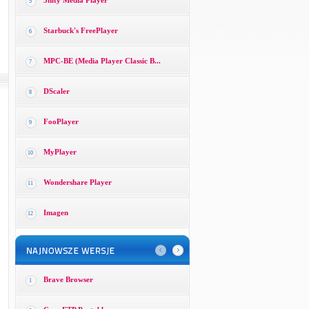
3nity Media Player
5
Starbuck's FreePlayer
6
MPC-BE (Media Player Classic B...
7
DScaler
8
FooPlayer
9
MyPlayer
10
Wondershare Player
11
Imagen
12
Brave Browser
1