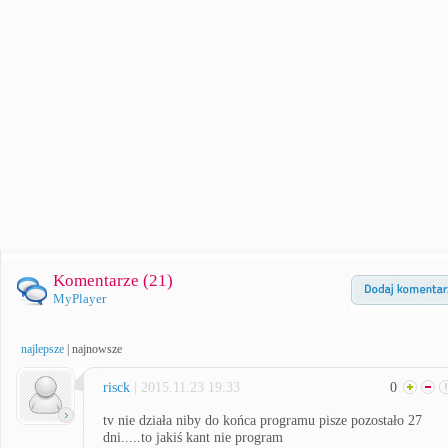
Komentarze (
21
)
MyPlayer
najlepsze
|
najnowsze
risck
| 2015.11.23 19:33
0
tv nie działa niby do końca programu pisze pozostało 27
dni.....to jakiś kant nie program