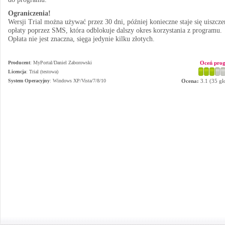
Ograniczenia!
Wersji Trial można używać przez 30 dni, później konieczne staje się uiszcze
opłaty poprzez SMS, która odblokuje dalszy okres korzystania z programu.
Opłata nie jest znaczna, sięga jedynie kilku złotych.
Producent
:
MyPortal/Daniel Zaborowski
Oceń pro
Licencja
: Trial (testowa)
System Operacyjny
:
Windows XP/Vista/7/8/10
Ocena:
3.1
(
35
gł