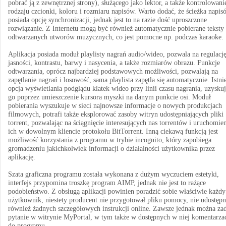
pobrać ją z zewnętrznej strony), służącego jako lektor, a także kontrolowani
rodzaju czcionki, koloru i rozmiaru napisów. Warto dodać, że ścieżka napis
posiada opcję synchronizacji, jednak jest to na razie dość uproszczone
rozwiązanie. Z Internetu mogą być również automatycznie pobierane teksty
odtwarzanych utworów muzycznych, co jest pomocne np. podczas karaoke.
Aplikacja posiada moduł playlisty nagrań audio/wideo, pozwala na regulacj
jasności, kontrastu, barwy i nasycenia, a także rozmiarów obrazu. Funkcje
odtwarzania, oprócz najbardziej podstawowych możliwości, pozwalają na
zapętlanie nagrań i losowość, sama playlista zapętla się automatycznie. Istni
opcja wyświetlania podglądu klatek wideo przy linii czasu nagrania, uzysk
go poprzez umieszczenie kursora myszki na danym punkcie osi. Moduł
pobierania wyszukuje w sieci najnowsze informacje o nowych produkcjach
filmowych, potrafi także eksplorować zasoby witryn udostępniających pliki
torrent, pozwalając na ściągnięcie interesujących nas torrentów i uruchomie
ich w dowolnym kliencie protokołu BitTorrent. Inną ciekawą funkcją jest
możliwość korzystania z programu w trybie incognito, który zapobiega
gromadzeniu jakichkolwiek informacji o działalności użytkownika przez
aplikację.
Szata graficzna programu została wykonana z dużym wyczuciem estetyki,
interfejs przypomina troszkę program AIMP, jednak nie jest to rażące
podobieństwo. Z obsługą aplikacji powinien poradzić sobie właściwie każdy
użytkownik, niestety producent nie przygotował pliku pomocy, nie udostępn
również żadnych szczegółowych instrukcji online. Zawsze jednak można za
pytanie w witrynie MyPortal, w tym także w dostępnych w niej komentarza
do programu.