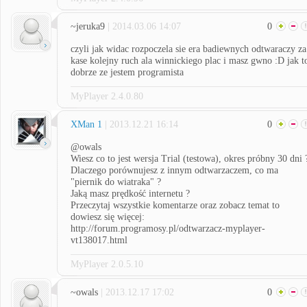
~jeruka9
| 2014.03.06 14:07
0
czyli jak widac rozpoczela sie era badiewnych odtwaraczy za
kase kolejny ruch ala winnickiego plac i masz gwno :D jak t
dobrze ze jestem programista
MyPlayer 2.4.0.80
XMan 1
| 2013.12.21 16:14
0
@owals
Wiesz co to jest wersja Trial (testowa), okres próbny 30 dni 
Dlaczego porównujesz z innym odtwarzaczem, co ma
"piernik do wiatraka" ?
Jaką masz prędkość internetu ?
Przeczytaj wszystkie komentarze oraz zobacz temat to
dowiesz się więcej:
http://forum.programosy.pl/odtwarzacz-myplayer-
vt138017.html
MyPlayer 2.0.5.10
~owals
| 2013.12.17 17:02
0