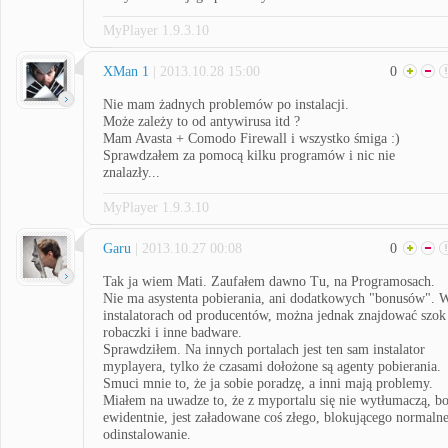
MyPlayer 1.9.3.10
XMan 1
| 2013.10.28 15:00
0
Nie mam żadnych problemów po instalacji.
Może zależy to od antywirusa itd ?
Mam Avasta + Comodo Firewall i wszystko śmiga :)
Sprawdzałem za pomocą kilku programów i nic nie
znalazły...
MyPlayer 1.9.3.10
Garu
| 2013.10.27 00:08
0
Tak ja wiem Mati. Zaufałem dawno Tu, na Programosach.
Nie ma asystenta pobierania, ani dodatkowych "bonusów". 
instalatorach od producentów, można jednak znajdować szok
robaczki i inne badware.
Sprawdziłem. Na innych portalach jest ten sam instalator
myplayera, tylko że czasami dołożone są agenty pobierania.
Smuci mnie to, że ja sobie poradzę, a inni mają problemy.
Miałem na uwadze to, że z myportalu się nie wytłumaczą, b
ewidentnie, jest załadowane coś złego, blokującego normaln
odinstalowanie.