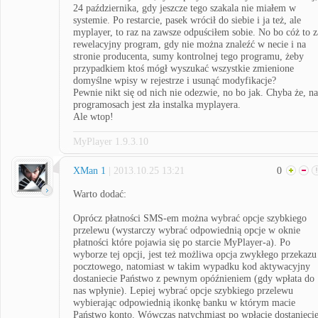
24 października, gdy jeszcze tego szakala nie miałem w
systemie. Po restarcie, pasek wrócił do siebie i ja też, ale
myplayer, to raz na zawsze odpuściłem sobie. No bo cóż to z
rewelacyjny program, gdy nie można znaleźć w necie i na
stronie producenta, sumy kontrolnej tego programu, żeby
przypadkiem ktoś mógł wyszukać wszystkie zmienione
domyślne wpisy w rejestrze i usunąć modyfikacje?
Pewnie nikt się od nich nie odezwie, no bo jak. Chyba że, na
programosach jest zła instalka myplayera.
Ale wtop!
MyPlayer 1.9.3.10
XMan 1
| 2013.10.25 13:21
0
Warto dodać:
Oprócz płatności SMS-em można wybrać opcje szybkiego
przelewu (wystarczy wybrać odpowiednią opcje w oknie
płatności które pojawia się po starcie MyPlayer-a). Po
wyborze tej opcji, jest też możliwa opcja zwykłego przekazu
pocztowego, natomiast w takim wypadku kod aktywacyjny
dostaniecie Państwo z pewnym opóźnieniem (gdy wpłata do
nas wpłynie). Lepiej wybrać opcje szybkiego przelewu
wybierając odpowiednią ikonkę banku w którym macie
Państwo konto. Wówczas natychmiast po wpłacie dostanieci