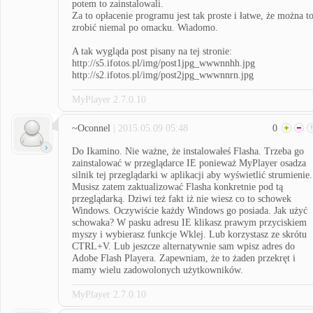
potem to zainstalowali.
Za to opłacenie programu jest tak proste i łatwe, że można t
zrobić niemal po omacku. Wiadomo.
A tak wygląda post pisany na tej stronie:
http://s5.ifotos.pl/img/post1jpg_wwwnnhh.jpg
http://s2.ifotos.pl/img/post2jpg_wwwnnrn.jpg
MyPlayer 2.7.0.10
~Oconnel
| 2015.05.09 05:48
0
Do Ikamino. Nie ważne, że instalowałeś Flasha. Trzeba go
zainstalować w przeglądarce IE ponieważ MyPlayer osadza
silnik tej przeglądarki w aplikacji aby wyświetlić strumienie.
Musisz zatem zaktualizować Flasha konkretnie pod tą
przeglądarką. Dziwi też fakt iż nie wiesz co to schowek
Windows. Oczywiście każdy Windows go posiada. Jak użyć
schowaka? W pasku adresu IE klikasz prawym przyciskiem
myszy i wybierasz funkcje Wklej. Lub korzystasz ze skrótu
CTRL+V. Lub jeszcze alternatywnie sam wpisz adres do
Adobe Flash Playera. Zapewniam, że to żaden przekręt i
mamy wielu zadowolonych użytkowników.
MyPlayer 2.7.0.10