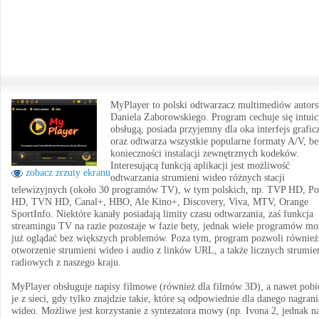
MyPlayer to polski odtwarzacz multimediów autor
Daniela Zaborowskiego. Program cechuje się intuic
obsługą, posiada przyjemny dla oka interfejs grafic
oraz odtwarza wszystkie popularne formaty A/V, be
konieczności instalacji zewnętrznych kodeków.
Interesującą funkcją aplikacji jest możliwość
zobacz zrzuty ekranu
odtwarzania strumieni wideo różnych stacji
telewizyjnych (około 30 programów TV), w tym polskich, np. TVP HD, Po
HD, TVN HD, Canal+, HBO, Ale Kino+, Discovery, Viva, MTV, Orange
SportInfo. Niektóre kanały posiadają limity czasu odtwarzania, zaś funkcja
streamingu TV na razie pozostaje w fazie bety, jednak wiele programów mo
już oglądać bez większych problemów. Poza tym, program pozwoli również
otworzenie strumieni wideo i audio z linków URL, a także licznych strumie
radiowych z naszego kraju.
MyPlayer obsługuje napisy filmowe (również dla filmów 3D), a nawet pobi
je z sieci, gdy tylko znajdzie takie, które są odpowiednie dla danego nagrani
wideo. Możliwe jest korzystanie z syntezatora mowy (np. Ivona 2, jednak n