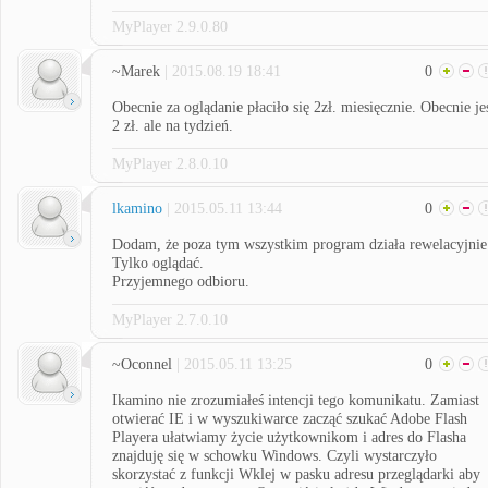
MyPlayer 2.9.0.80
~Marek
| 2015.08.19 18:41
0
Obecnie za oglądanie płaciło się 2zł. miesięcznie. Obecnie je
2 zł. ale na tydzień.
MyPlayer 2.8.0.10
lkamino
| 2015.05.11 13:44
0
Dodam, że poza tym wszystkim program działa rewelacyjnie
Tylko oglądać.
Przyjemnego odbioru.
MyPlayer 2.7.0.10
~Oconnel
| 2015.05.11 13:25
0
Ikamino nie zrozumiałeś intencji tego komunikatu. Zamiast
otwierać IE i w wyszukiwarce zacząć szukać Adobe Flash
Playera ułatwiamy życie użytkownikom i adres do Flasha
znajduję się w schowku Windows. Czyli wystarczyło
skorzystać z funkcji Wklej w pasku adresu przeglądarki aby