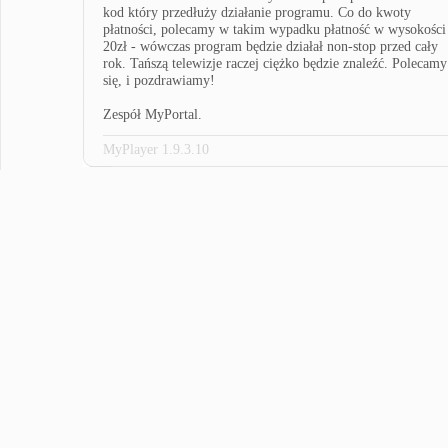
kod który przedłuży działanie programu. Co do kwoty
płatności, polecamy w takim wypadku płatność w wysokości
20zł - wówczas program będzie działał non-stop przed cały
rok. Tańszą telewizje raczej ciężko będzie znaleźć. Polecamy
się, i pozdrawiamy!
Zespół MyPortal.
MyPlayer 1.9.3.10