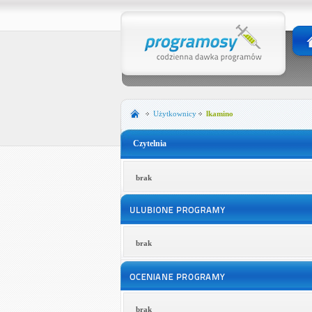
Użytkownicy
lkamino
Czytelnia
brak
brak
brak