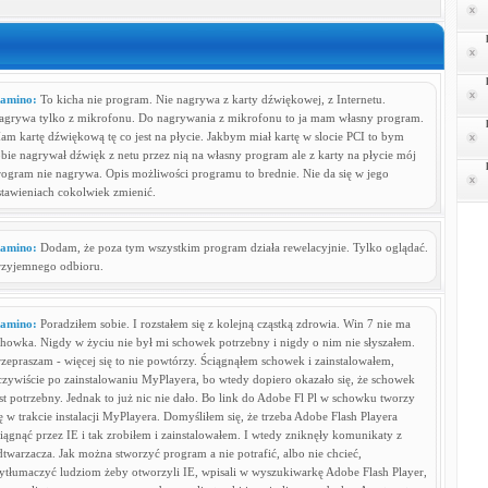
kamino:
To kicha nie program. Nie nagrywa z karty dźwiękowej, z Internetu.
agrywa tylko z mikrofonu. Do nagrywania z mikrofonu to ja mam własny program.
am kartę dźwiękową tę co jest na płycie. Jakbym miał kartę w slocie PCI to bym
obie nagrywał dźwięk z netu przez nią na własny program ale z karty na płycie mój
rogram nie nagrywa. Opis możliwości programu to brednie. Nie da się w jego
stawieniach cokolwiek zmienić.
kamino:
Dodam, że poza tym wszystkim program działa rewelacyjnie. Tylko oglądać.
rzyjemnego odbioru.
kamino:
Poradziłem sobie. I rozstałem się z kolejną cząstką zdrowia. Win 7 nie ma
chowka. Nigdy w życiu nie był mi schowek potrzebny i nigdy o nim nie słyszałem.
rzepraszam - więcej się to nie powtórzy. Ściągnąłem schowek i zainstalowałem,
czywiście po zainstalowaniu MyPlayera, bo wtedy dopiero okazało się, że schowek
st potrzebny. Jednak to już nic nie dało. Bo link do Adobe Fl Pl w schowku tworzy
ę w trakcie instalacji MyPlayera. Domyśliłem się, że trzeba Adobe Flash Playera
iągnąć przez IE i tak zrobiłem i zainstalowałem. I wtedy zniknęły komunikaty z
twarzacza. Jak można stworzyć program a nie potrafić, albo nie chcieć,
ytłumaczyć ludziom żeby otworzyli IE, wpisali w wyszukiwarkę Adobe Flash Player,