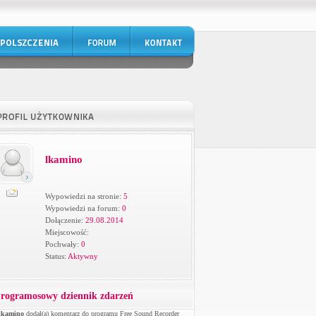
lkamino
Wypowiedzi na stronie:
5
Wypowiedzi na forum:
0
Dołączenie:
29.08.2014
Miejscowość:
Pochwały:
0
Status:
Aktywny
rogramosowy dziennik zdarzeń
lkamino
dodał(a) komentarz do programu Free Sound Recorder