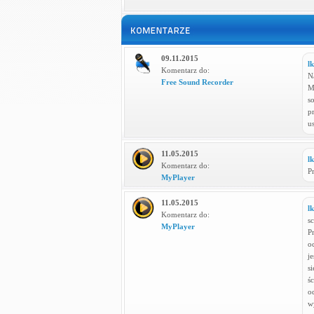
09.11.2015
l
Komentarz do:
N
Free Sound Recorder
M
s
p
u
11.05.2015
l
Komentarz do:
P
MyPlayer
11.05.2015
l
Komentarz do:
s
MyPlayer
P
o
je
si
śc
od
w