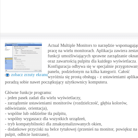
Actual Multiple Monitors to narzędzie wspomagają
pracę na wielu monitorach. Aplikacja zawiera zest
funkcji umożliwiających sprawne zarządzanie okna
oraz zawartością pulpitu dla każdego wyświetlacza.
Konfiguracja odbywa się w specjalnie przygotowa
panelu, podzielonym na kilka kategorii. Całość
zobacz zrzuty ekranu
wyróżnia się prostą obsługą - z ustawieniami aplika
poradzą sobie nawet początkujący użytkownicy komputera.
Główne funkcje programu:
- jeden pasek zadań dla wielu wyświetlaczy,
- zarządzenie ustawieniami monitorów (rozdzielczość, głębia kolorów,
odświeżanie, orientacja),
- wspólne lub oddzielne tła pulpitu,
- wspólny wygaszacz dla wszystkich urządzeń,
- tryb kompatybilności dla zmaksymalizowanych okien,
- dodatkowe przyciski na belce tytułowej (przenieś na monitor, powiększ na
pulpit, odbicie lustrzane),