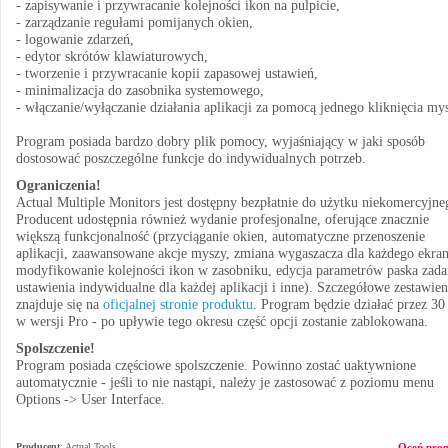
- zapisywanie i przywracanie kolejności ikon na pulpicie,
- zarządzanie regułami pomijanych okien,
- logowanie zdarzeń,
- edytor skrótów klawiaturowych,
- tworzenie i przywracanie kopii zapasowej ustawień,
- minimalizacja do zasobnika systemowego,
- włączanie/wyłączanie działania aplikacji za pomocą jednego kliknięcia my
Program posiada bardzo dobry plik pomocy, wyjaśniający w jaki sposób
dostosować poszczególne funkcje do indywidualnych potrzeb.
Ograniczenia!
Actual Multiple Monitors jest dostępny bezpłatnie do użytku niekomercyjne
Producent udostępnia również wydanie profesjonalne, oferujące znacznie
większą funkcjonalność (przyciąganie okien, automatyczne przenoszenie
aplikacji, zaawansowane akcje myszy, zmiana wygaszacza dla każdego ekran
modyfikowanie kolejności ikon w zasobniku, edycja parametrów paska zada
ustawienia indywidualne dla każdej aplikacji i inne). Szczegółowe zestawien
znajduje się na
oficjalnej stronie produktu
. Program będzie działać przez 30
w wersji Pro - po upływie tego okresu część opcji zostanie zablokowana.
Spolszczenie!
Program posiada częściowe spolszczenie. Powinno zostać uaktywnione
automatycznie - jeśli to nie nastąpi, należy je zastosować z poziomu menu
Options -> User Interface.
Producent
:
Actual Tools
Oceń pro