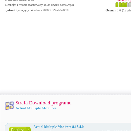
Licencja
: Freeware (darmowa tylko do użytku domowego)
System Operacyjny
:
Windows 2000/XP/Vista/7/8/10
Ocena:
3.6
(
12
gł
Strefa Download programu
Actual Multiple Monitors
Actual Multiple Monitors 8.15.4.0