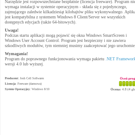
Narzędzie jest rozpowszechniane bezpłatnie (licencja freeware). Program ni
wymaga instalacji w systemie operacyjnym - składa się z pojedynczego,
zajmującego zaledwie kilkadziesiąt kilobajtów pliku wykonywalnego. Aplik
jest kompatybilna z systemem Windows 8 Client/Server we wszystkich
dostępnych edycjach (także 64-bitowych).
Uwaga!
Podczas startu aplikacji mogą pojawić się okna Windows SmartScreen i
Windows User Account Control. Program jest bezpieczny i nie zawiera
szkodliwych modułów, tym niemniej musimy zaakceptować jego uruchomie
Wymagania!
Program do poprawnego funkcjonowania wymaga pakietu
.NET Framewor
wersji 4.0 lub wyższej.
Producent
:
Josh Cell Softwares
Oceń pro
Licencja
: Freeware (darmowa)
System Operacyjny
:
Windows 8/10
Ocena:
4.8
(
4
gł