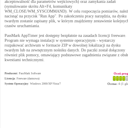
akceptowalność dla parametrów wejściowych) oraz zamykania zadań
(symulowanie skrótu Alt+F4, komunikaty
WM_CLOSE/WM_SYSCOMMAND). W celu rozpoczęcia pomiarów, należ
nacisnąć na przycisk "Run App". Po zakończeniu pracy narzędzia, na dysku
twardym zostanie zapisany plik, w którym znajdziemy zestawienie kolejnyc
czasów uruchamiania.
PassMark AppTimer jest dostępny bezpłatnie na zasadach licencji freeware.
Program nie wymaga instalacji w systemie operacyjnym - wystarczy
rozpakować archiwum w formacie ZIP w dowolnej lokalizacji na dysku
twardym lub na zewnętrznym nośniku danych. Do paczki został dołączony
również plik pomocy, omawiający podstawowe zagadnienia związane z obsł
kwestiami technicznymi.
Producent
:
PassMark Software
Oceń pro
Licencja
: Freeware (darmowa)
System Operacyjny
:
Windows 2000/XP/Vista/7
Ocena:
4
(
1
gł