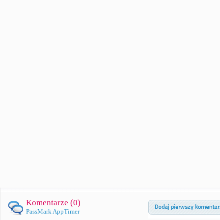
Komentarze (
0
)
PassMark AppTimer