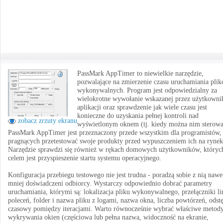
PassMark AppTimer to niewielkie narzędzie,
pozwalające na zmierzenie czasu uruchamiania pli
wykonywalnych. Program jest odpowiedzialny za
wielokrotne wywołanie wskazanej przez użytkowni
aplikacji oraz sprawdzenie jak wiele czasu jest
konieczne do uzyskania pełnej kontroli nad
zobacz zrzuty ekranu
wyświetlonym oknem (tj. kiedy można nim sterowa
PassMark AppTimer jest przeznaczony przede wszystkim dla programistów,
pragnących przetestować swoje produkty przed wypuszczeniem ich na rynek
Narzędzie sprawdzi się również w rękach domowych użytkowników, któryc
celem jest przyspieszenie startu systemu operacyjnego.
Konfiguracja przebiegu testowego nie jest trudna - poradzą sobie z nią nawe
mniej doświadczeni odbiorcy. Wystarczy odpowiednio dobrać parametry
uruchamiania, którymi są: lokalizacja pliku wykonywalnego, przełączniki li
poleceń, folder i nazwa pliku z logami, nazwa okna, liczba powtórzeń, odst
czasowy pomiędzy iteracjami. Warto równocześnie wybrać właściwe metod
wykrywania okien (częściowa lub pełna nazwa, widoczność na ekranie,