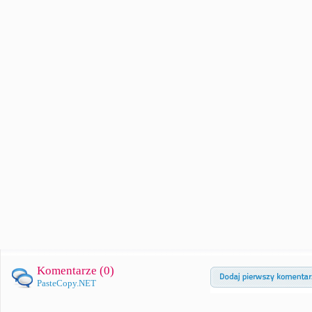
Komentarze (
0
)
PasteCopy.NET