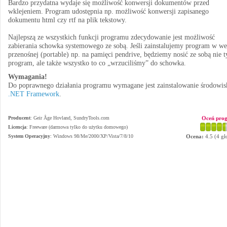
Bardzo przydatna wydaje się możliwość konwersji dokumentów przed
wklejeniem. Program udostępnia np. możliwość konwersji zapisanego
dokumentu html czy rtf na plik tekstowy.
Najlepszą ze wszystkich funkcji programu zdecydowanie jest możliwość
zabierania schowka systemowego ze sobą. Jeśli zainstalujemy program w we
przenośnej (portable) np. na pamięci pendrive, będziemy nosić ze sobą nie t
program, ale także wszystko to co „wrzuciliśmy” do schowka.
Wymagania!
Do poprawnego działania programu wymagane jest zainstalowanie środowis
.NET Framework
.
Producent
:
Geir Åge Hovland, SundryTools.com
Oceń pro
Licencja
: Freeware (darmowa tylko do użytku domowego)
System Operacyjny
:
Windows 98/Me/2000/XP/Vista/7/8/10
Ocena:
4.5
(
4
gł