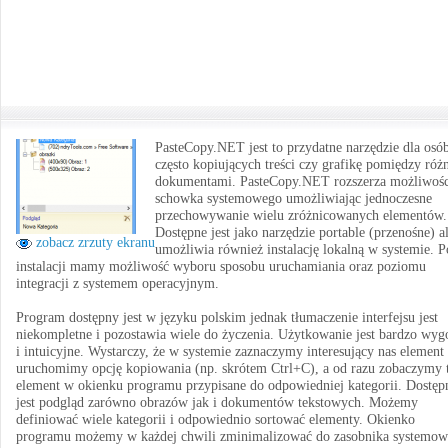
PasteCopy.NET jest to przydatne narzędzie dla osó
często kopiujących treści czy grafikę pomiędzy ró
dokumentami. PasteCopy.NET rozszerza możliwośc
schowka systemowego umożliwiając jednoczesne
przechowywanie wielu zróżnicowanych elementów.
Dostępne jest jako narzędzie portable (przenośne) a
zobacz zrzuty ekranu
umożliwia również instalację lokalną w systemie. P
instalacji mamy możliwość wyboru sposobu uruchamiania oraz poziomu
integracji z systemem operacyjnym.
Program dostępny jest w języku polskim jednak tłumaczenie interfejsu jest
niekompletne i pozostawia wiele do życzenia. Użytkowanie jest bardzo wyg
i intuicyjne. Wystarczy, że w systemie zaznaczymy interesujący nas element 
uruchomimy opcję kopiowania (np. skrótem Ctrl+C), a od razu zobaczymy 
element w okienku programu przypisane do odpowiedniej kategorii. Dostęp
jest podgląd zarówno obrazów jak i dokumentów tekstowych. Możemy
definiować wiele kategorii i odpowiednio sortować elementy. Okienko
programu możemy w każdej chwili zminimalizować do zasobnika systemow