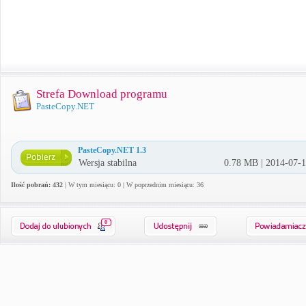
Strefa Download programu
PasteCopy.NET
PasteCopy.NET 1.3
Wersja stabilna
0.78 MB | 2014-07-
Ilość pobrań: 432
| W tym miesiącu: 0 | W poprzednim miesiącu: 36
0