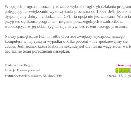
W opcjach programu możemy również wybrać drugi tryb działania program
polegający na zwiększaniu wykorzystania procesora do 100%. Jeśli jednak n
dysponujemy dobrym chłodzeniem CPU, ta opcja nie jest zalecana. Warto t
przyjrzeć się ikonce programu – miganie poszczególnych kwadracików,
wchodzących w jej skład, sygnalizuje aktywność rdzeni naszego procesora.
Należy pamiętać, że Full Throttle Override zwiększy wydajność naszego
komputera w najlepszym wypadku o kilka procent – nie spodziewajmy się
cudów. Jeśli jednak każda klatka na sekundę jest dla nas na wagę złota, wart
dać szansę temu poręcznemu narzędziu.
Producent
:
Jan Ringoš
Oceń pro
Licencja
: Freeware (darmowa)
System Operacyjny
:
Windows XP/Vista/7/8/10
Ocena:
4.5
(
2
gł