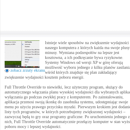
Istnieje wiele sposobów na zwiększenie wydajności
naszego komputera z których każda ma swoje plusy
minusy. Wymiana podzespołów na lepsze jest
kosztowna, a ich podkręcanie bywa ryzykowne.
Systemy Windows od wersji XP w górę oferują
możliwość wyboru jednego z kilku planów zasilani
zobacz zrzuty ekranu
wśród których znajduje się plan zakładający
zwiększenie wydajności kosztem poboru energii.
Full Throttle Override to niewielki, lecz użyteczny program, służący do
automatycznego włączania planu wysokiej wydajności dla wybranych aplikac
wyłączania go podczas zwykłej pracy z komputerem. Po zainstalowaniu,
aplikacja przenosi swoją ikonkę do zasobnika systemu, udostępniając swoje
menu po użyciu prawego przycisku myszki. Pierwszym krokiem jest dodani
listy tych programów, w których potrzebujemy zwiększonej wydajności –
zazwyczaj będą to gry oraz programy graficzne. Po uruchomieniu jednego z
nich, Full Throttle Override automatycznie przełączy komputer w stan wyż
poboru mocy i lepszej wydajności.