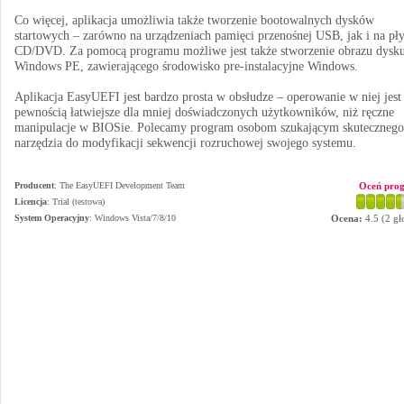
Co więcej, aplikacja umożliwia także tworzenie bootowalnych dysków
startowych – zarówno na urządzeniach pamięci przenośnej USB, jak i na pł
CD/DVD. Za pomocą programu możliwe jest także stworzenie obrazu dysk
Windows PE, zawierającego środowisko pre-instalacyjne Windows.
Aplikacja EasyUEFI jest bardzo prosta w obsłudze – operowanie w niej jest
pewnością łatwiejsze dla mniej doświadczonych użytkowników, niż ręczne
manipulacje w BIOSie. Polecamy program osobom szukającym skutecznego
narzędzia do modyfikacji sekwencji rozruchowej swojego systemu.
Producent
:
The EasyUEFI Development Team
Oceń pro
Licencja
: Trial (testowa)
System Operacyjny
:
Windows Vista/7/8/10
Ocena:
4.5
(
2
gł