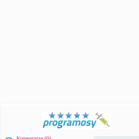
Komentarze (
0
)