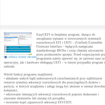
EasyUEFI to bezpłatny program, służący do
zarządzania wpisami w nowoczesnych systemach
rozruchowych EFI i UEFI – (Unified) Extensible
Firmware Interface – będących następcami
standardowego BIOSu i coraz chętniej używanymi
przez producentów sprzętu. Przed rozpoczęciem pr
zobacz zrzuty ekranu
programem należy upewnić się, że zarówno nasz sy
operacyjny, jak i hardware obsługują UEFI – w innym przypadku program 
zadziała.
Wśród funkcji programu znajdziemy:
• układanie stałych bądź jednorazowych (uruchamianych przy najbliższym
restarcie systemu) sekwencji rozruchowych dla poszczególnych dysków i
partycji, w których urządzenia i usługi mogą być ułożone w niemal dowolne
kolejności,
• edytowanie istniejących sekwencji rozruchowych poprzez dodawanie i
usuwanie elementów lub zmianę ich porządku,
• tworzenie kopii zapasowych sekwencji EFI/UEFI.