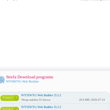
Strefa Download programu
WYSIWYG Web Builder
WYSIWYG Web Builder 21.1.2
Wersja stabilna 32-bitowa
28.9 MB | 2026-07-24
WYSIWYG Web Builder 21.1.2