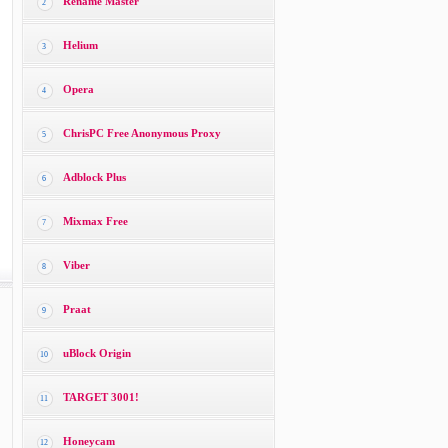
Rename Master
2
Helium
3
Opera
4
ChrisPC Free Anonymous Proxy
5
Adblock Plus
6
Mixmax Free
7
Viber
8
Praat
9
uBlock Origin
10
TARGET 3001!
11
Honeycam
12