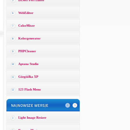
DzSoft Perl Editor
5
WebEditor
6
ColorMixer
7
Kolorgenerator
8
PHPCleaner
9
Aptana Studio
10
Gżegżółka XP
11
123 Flash Menu
12
Light Image Resizer
1