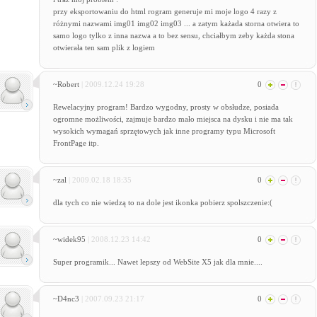
przy eksportowaniu do html rogram generuje mi moje logo 4 razy z
różnymi nazwami img01 img02 img03 ... a zatym każada storna otwiera to
samo logo tylko z inna nazwa a to bez sensu, chciałbym zeby każda stona
otwierała ten sam plik z logiem
~Robert
| 2009.12.24 19:28
0
Rewelacyjny program! Bardzo wygodny, prosty w obsłudze, posiada
ogromne możliwości, zajmuje bardzo mało miejsca na dysku i nie ma tak
wysokich wymagań sprzętowych jak inne programy typu Microsoft
FrontPage itp.
~zal
| 2009.02.18 18:35
0
dla tych co nie wiedzą to na dole jest ikonka pobierz spolszczenie:(
~widek95
| 2008.12.23 14:42
0
Super programik... Nawet lepszy od WebSite X5 jak dla mnie....
~D4nc3
| 2007.09.23 21:17
0