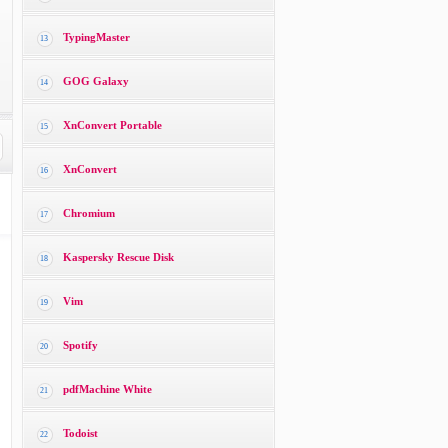
TypingMaster
13
GOG Galaxy
14
XnConvert Portable
15
XnConvert
16
Chromium
17
Kaspersky Rescue Disk
18
Vim
19
Spotify
20
pdfMachine White
21
Todoist
22