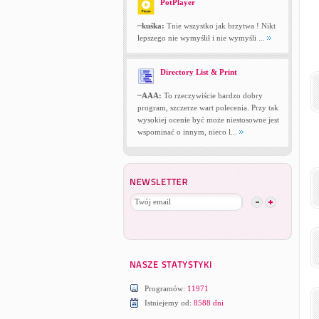
PotPlayer
~kuśka:
Tnie wszystko jak brzytwa ! Nikt
lepszego nie wymyślił i nie wymyśli ...
Directory List & Print
~AAA:
To rzeczywiście bardzo dobry
program, szczerze wart polecenia. Przy tak
wysokiej ocenie być może niestosowne jest
wspominać o innym, nieco l...
Programów:
11971
Istniejemy od:
8588 dni