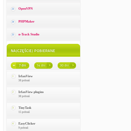
OpenVPN
23
PHPMaker
24
n-Track Studio
25
IrfanView
1
38 pobrań
IrfanView plugins
2
38 pobrań
TinyTask
3
15 pobrań
EasyClicker
4
9 pobrań