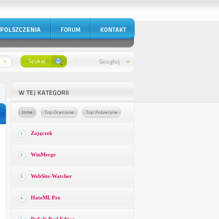
Zajączek
1
WinMerge
2
WebSite-Watcher
3
HateML Pro
4