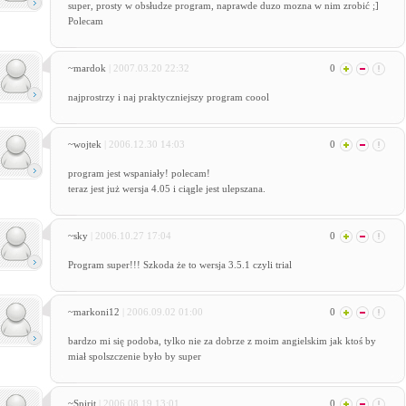
super, prosty w obsłudze program, naprawde duzo mozna w nim zrobić ;]
Polecam
~mardok
| 2007.03.20 22:32
0
najprostrzy i naj praktyczniejszy program coool
~wojtek
| 2006.12.30 14:03
0
program jest wspaniały! polecam!
teraz jest już wersja 4.05 i ciągle jest ulepszana.
~sky
| 2006.10.27 17:04
0
Program super!!! Szkoda że to wersja 3.5.1 czyli trial
~markoni12
| 2006.09.02 01:00
0
bardzo mi się podoba, tylko nie za dobrze z moim angielskim jak ktoś by
miał spolszczenie było by super
~Spirit
| 2006.08.19 13:01
0