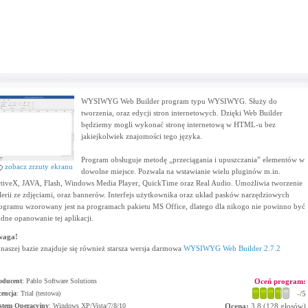
WYSIWYG Web Builder program typu WYSIWYG. Służy do
tworzenia, oraz edycji stron internetowych. Dzięki Web Builder
będziemy mogli wykonać stronę internetową w HTML-u bez
jakiejkolwiek znajomości tego języka.
Program obsługuje metodę „przeciągania i upuszczania” elementów w
zobacz zrzuty ekranu
dowolne miejsce. Pozwala na wstawianie wielu pluginów m.in.
tiveX, JAVA, Flash, Windows Media Player, QuickTime oraz Real Audio. Umożliwia tworzenie
lerii ze zdjęciami, oraz bannerów. Interfejs użytkownika oraz układ pasków narzędziowych
ogramu wzorowany jest na programach pakietu MS Office, dlatego dla nikogo nie powinno być
udne opanowanie tej aplikacji.
waga!
naszej bazie znajduje się również starsza wersja darmowa
WYSIWYG Web Builder 2.7.2
oducent
:
Pablo Software Solutions
Oceń program:
cencja
: Trial (testowa)
-
/5
stem Operacyjny
:
Windows XP/Vista/7/8/10
Ocena:
3.8
(
128
głosów)