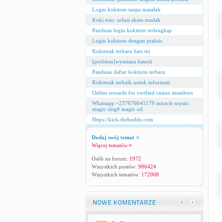
Login kokitoto tanpa masalah
Koki toto: solusi akses mudah
Panduan login kokitoto terlengkap
Login kokitoto dengan praktis
Kokienak terbaru hari ini
[problem]wymiana baterii
Panduan daftar kokitoto terbaru
Kokienak terbaik untuk informasi
Online rewards for verified casino members
Whatsapp +237676641179 miracle mystic
magic ring# magic oil
Https://kick-thebuddy.com
Dodaj swój temat
Więcej tematów
Osób na forum:
1972
Wszystkich postów:
986424
Wszystkich tematów:
172008