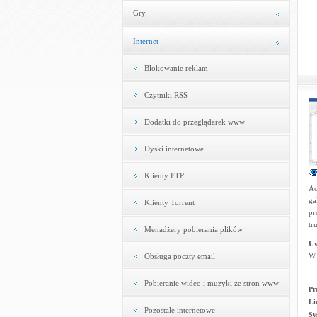
Gry
Internet
Blokowanie reklam
Czytniki RSS
Dodatki do przeglądarek www
Dyski internetowe
Klienty FTP
Ac
ga
Klienty Torrent
pr
tr
Menadżery pobierania plików
U
W 
Obsługa poczty email
Pobieranie wideo i muzyki ze stron www
Pr
Li
Pozostałe internetowe
Sy