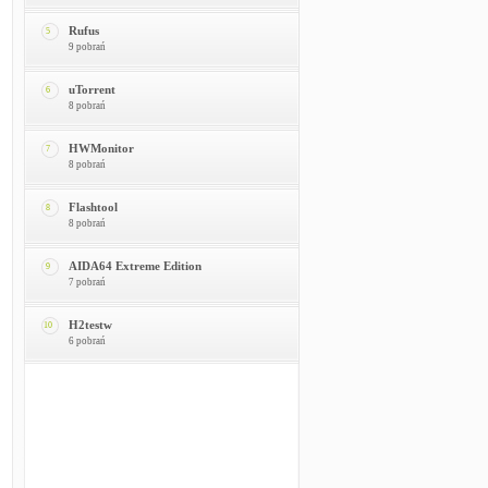
Rufus
5
9 pobrań
uTorrent
6
8 pobrań
HWMonitor
7
8 pobrań
Flashtool
8
8 pobrań
AIDA64 Extreme Edition
9
7 pobrań
H2testw
10
6 pobrań