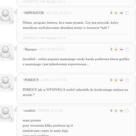
WYSIWYG Web Builder 9.4.3
~IMPERATOR
| 2013.02.13 13:23
0
Witam, program świetny, lecz mam pytanie. Czy jest przycisk, który
umożliwia wydrukowanie aktualnej strony w formacie *pdf ?
WYSIWYG Web Builder 8.5.4
~Shpaque
| 2011.02.09 23:15
0
thruthful - robisz poprzez masterpage wtedy kazda podstrona bierze grafike
z masterpage i jest jednokrotnie exportowana...
~POMOCY
| 2010.02.13 14:35
0
POMOCY jak w WYSIWEG 6 zrobić odnośnik do konkretnego miejsca na
stronie ?
~truthful
| 2010.01.10 11:18
0
mam pytanie
przy tworzeniu kliku podstron np.4
umieszczam często to samo logo
i traz mój problem :