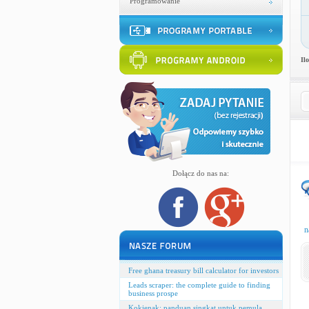
Programowanie
Il
Dołącz do nas na:
n
Free ghana treasury bill calculator for investors
Leads scraper: the complete guide to finding
business prospe
Kokienak: panduan singkat untuk pemula