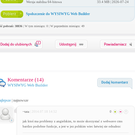
Wersja stabilna 64-bitowa
33.4 MB | 2026-07-24
Spolszczenie do WYSIWYG Web Builder
ość pobrań: 38836
| W tym miesiącu: 0 | W poprzednim miesiącu: 49
1
Komentarze (
14
)
WYSIWYG Web Builder
ajlepsze
|
najnowsze
~tata
| 2014.07.18 14:52
0
jak ktoś ma problemy z angielskim, to może skorzystać z webwave cms
bardzo podobne funkcje, a jest w jez polskim wiec łatwiej sie odnalezc