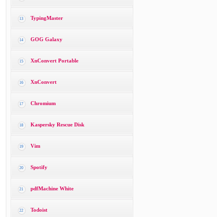
TypingMaster
13
GOG Galaxy
14
XnConvert Portable
15
XnConvert
16
Chromium
17
Kaspersky Rescue Disk
18
Vim
19
Spotify
20
pdfMachine White
21
Todoist
22