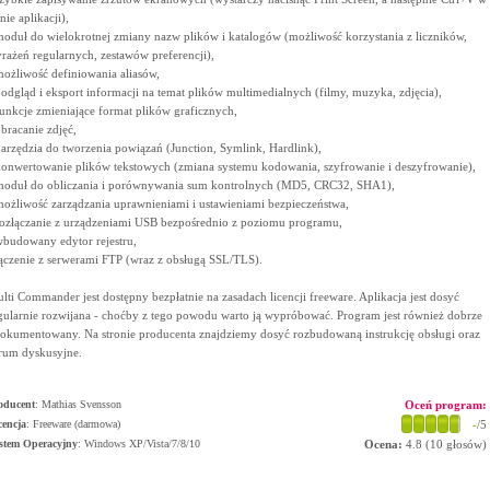
nie aplikacji),
moduł do wielokrotnej zmiany nazw plików i katalogów (możliwość korzystania z liczników,
rażeń regularnych, zestawów preferencji),
możliwość definiowania aliasów,
podgląd i eksport informacji na temat plików multimedialnych (filmy, muzyka, zdjęcia),
funkcje zmieniające format plików graficznych,
obracanie zdjęć,
narzędzia do tworzenia powiązań (Junction, Symlink, Hardlink),
konwertowanie plików tekstowych (zmiana systemu kodowania, szyfrowanie i deszyfrowanie),
moduł do obliczania i porównywania sum kontrolnych (MD5, CRC32, SHA1),
możliwość zarządzania uprawnieniami i ustawieniami bezpieczeństwa,
rozłączanie z urządzeniami USB bezpośrednio z poziomu programu,
wbudowany edytor rejestru,
łączenie z serwerami FTP (wraz z obsługą SSL/TLS).
lti Commander jest dostępny bezpłatnie na zasadach licencji freeware. Aplikacja jest dosyć
gularnie rozwijana - choćby z tego powodu warto ją wypróbować. Program jest również dobrze
okumentowany. Na stronie producenta znajdziemy dosyć rozbudowaną instrukcję obsługi oraz
rum dyskusyjne.
oducent
:
Mathias Svensson
Oceń program:
cencja
: Freeware (darmowa)
-
/5
stem Operacyjny
:
Windows XP/Vista/7/8/10
Ocena:
4.8
(
10
głosów)