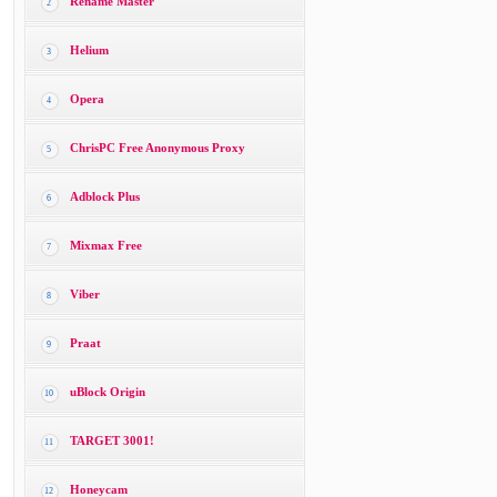
Rename Master
2
Helium
3
Opera
4
ChrisPC Free Anonymous Proxy
5
Adblock Plus
6
Mixmax Free
7
Viber
8
Praat
9
uBlock Origin
10
TARGET 3001!
11
Honeycam
12