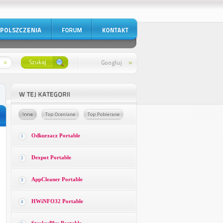
Odkurzacz Portable
1
Dexpot Portable
2
AppCleaner Portable
3
HWiNFO32 Portable
4