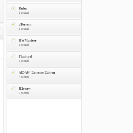
Rufus
5
9 pobrań
uTorrent
6
8 pobrań
HWMonitor
7
8 pobrań
Flashtool
8
8 pobrań
AIDA64 Extreme Edition
9
7 pobrań
H2testw
10
6 pobrań