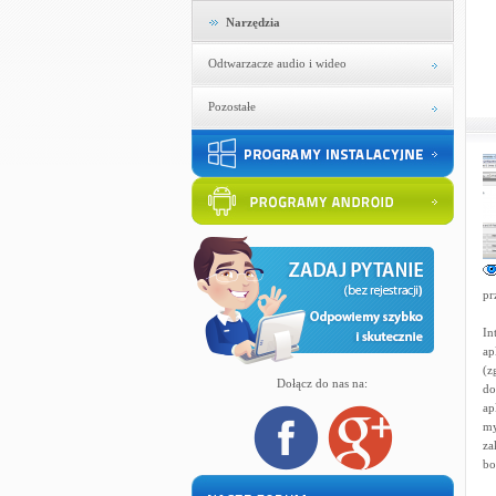
Narzędzia
Odtwarzacze audio i wideo
Pozostałe
pr
In
ap
(z
Dołącz do nas na:
do
ap
my
za
bo