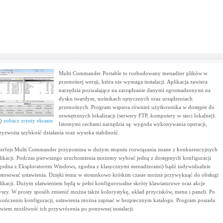
Multi Commander Portable to rozbudowany menadżer plików w
przenośnej wersji, która nie wymaga instalacji. Aplikacja zawiera
narzędzia pozwalające na zarządzanie danymi zgromadzonymi na
dysku twardym, nośnikach optycznych oraz urządzeniach
przenośnych. Program wspiera również użytkownika w dostępie do
zewnętrznych lokalizacji (serwery FTP, komputery w sieci lokalnej).
zobacz zrzuty ekranu
Istotnymi cechami narzędzia są: wygoda wykonywania operacji,
zyzwoita szybkość działania oraz wysoka stabilność.
terfejs Multi Commander przypomina w dużym stopniu rozwiązania znane z konkurencyjnych
likacji. Podczas pierwszego uruchomienia możemy wybrać jedną z dostępnych konfiguracji
godna z Eksploratorem Windows, zgodna z klasycznymi menadżerami) bądź indywidualnie
stosować ustawienia. Dzięki temu w stosunkowo krótkim czasie można przywyknąć do obsługi
likacji. Dużym ułatwieniem będą w pełni konfigurowalne skróty klawiaturowe oraz akcje
szy. W prosty sposób zmienić można także kolorystykę, układ przycisków, menu i paneli. Po
kończeniu konfiguracji, ustawienia można zapisać w bezpiecznym katalogu. Program posiada
wiem możliwość ich przywrócenia po ponownej instalacji.