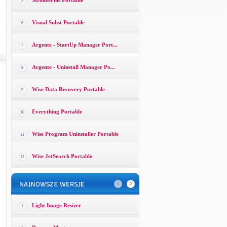
StrokesPlus Portable
5
Visual Subst Portable
6
Argente - StartUp Manager Port...
7
Argente - Uninstall Manager Po...
8
Wise Data Recovery Portable
9
Everything Portable
10
Wise Program Uninstaller Portable
11
Wise JetSearch Portable
12
Light Image Resizer
1