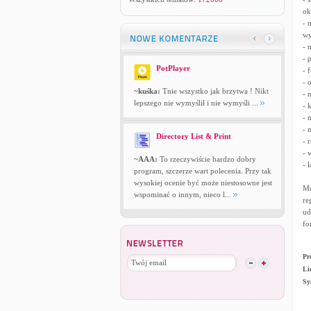
ok
- 
wy
- 
- 
PotPlayer
- 
- 
~kuśka:
Tnie wszystko jak brzytwa ! Nikt
- 
lepszego nie wymyślił i nie wymyśli ...
- 
- 
- 
Directory List & Print
- 
- 
~AAA:
To rzeczywiście bardzo dobry
- 
program, szczerze wart polecenia. Przy tak
wysokiej ocenie być może niestosowne jest
Mu
wspominać o innym, nieco l...
re
ud
fo
Pr
Li
Sy