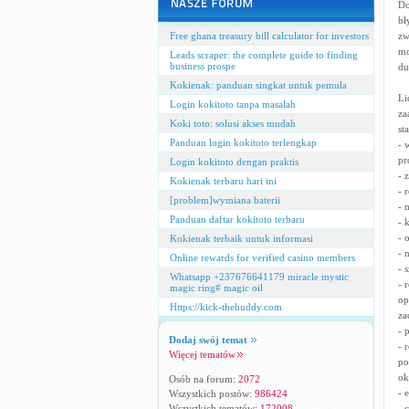
Do
bł
Free ghana treasury bill calculator for investors
zw
mo
Leads scraper: the complete guide to finding
business prospe
du
Kokienak: panduan singkat untuk pemula
Li
Login kokitoto tanpa masalah
za
Koki toto: solusi akses mudah
st
Panduan login kokitoto terlengkap
- 
pr
Login kokitoto dengan praktis
- 
Kokienak terbaru hari ini
- 
[problem]wymiana baterii
- 
Panduan daftar kokitoto terbaru
- 
- 
Kokienak terbaik untuk informasi
- 
Online rewards for verified casino members
- 
Whatsapp +237676641179 miracle mystic
- 
magic ring# magic oil
op
Https://kick-thebuddy.com
za
- 
Dodaj swój temat
- 
Więcej tematów
po
ok
Osób na forum:
2072
- 
Wszystkich postów:
986424
Wszystkich tematów:
172008
- 