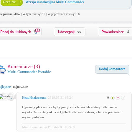
Wersja instalacyjna Multi Commander
ość pobrań: 4067
| W tym miesiącu: 0 | W poprzednim miesiącu: 6
0
Komentarze (
3
)
Multi Commander Portable
ajlepsze
|
najnowsze
HnauHnakrapunt
| 2019.03.31 13:24
0
Ogromny plus za dwa tryby pracy - dla fanów klawiatury i dla fanów
myszki. Jeśli cztery okna w Q-Dir to dla was za dużo, a lubicie pracować
myszą, polecam.
Multi Commander Portable 8.3.0.2469