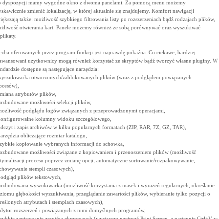
 dyspozycji mamy wygodne okno z dwoma panelami. Za pomocą menu możemy
yskawicznie zmienić lokalizację, w której aktualnie się znajdujemy. Komfort nawigacji
iększają także: możliwość szybkiego filtrowania listy po rozszerzeniach bądź rodzajach plików,
żliwość otwierania kart. Panele możemy również ze sobą porównywać oraz wyszukiwać
plikaty.
czba oferowanych przez program funkcji jest naprawdę pokaźna. Co ciekawe, bardziej
awansowani użytkownicy mogą również korzystać ze skryptów bądź tworzyć własne pluginy. W
andardzie dostępne są następujące narzędzia:
wyszukiwarka otworzonych/zablokowanych plików (wraz z podglądem powiązanych
ocesów),
zmiana atrybutów plików,
rozbudowane możliwości selekcji plików,
możliwość podglądu logów związanych z przeprowadzonymi operacjami,
konfigurowalne kolumny widoku szczegółowego,
odczyt i zapis archiwów w kilku popularnych formatach (ZIP, RAR, 7Z, GZ, TAR),
narzędzia obliczające rozmiar katalogu,
szybkie kopiowanie wybranych informacji do schowka,
rozbudowane możliwości związane z kopiowaniem i przenoszeniem plików (możliwość
tymalizacji procesu poprzez zmianę opcji, automatyczne sortowanie/rozpakowywanie,
chowywanie stempli czasowych),
podgląd plików tekstowych,
rozbudowana wyszukiwarka (możliwość korzystania z masek i wyrażeń regularnych, określanie
ziomu głębokości wyszukiwania, przeglądanie zawartości plików, wybieranie tylko pozycji o
reślonych atrybutach i stemplach czasowych),
edytor rozszerzeń i powiązanych z nimi domyślnych programów,
szybkie zapisywanie zrzutów ekranowych (wystarczy nacisnąć Print Screen, a następnie Ctrl+V w