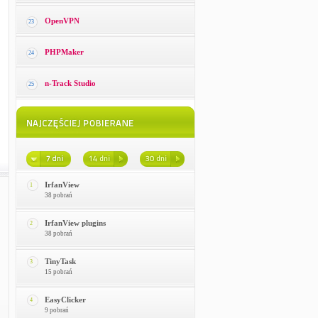
OpenVPN
23
PHPMaker
24
n-Track Studio
25
IrfanView
1
38 pobrań
IrfanView plugins
2
38 pobrań
TinyTask
3
15 pobrań
EasyClicker
4
9 pobrań